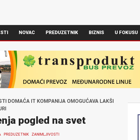
STI
NOVAC
PREDUZETNIK
BIZNIS
U FOKUSU
TI DOMAĆA IT KOMPANIJA OMOGUĆAVA LAKŠI
URI
nja pogled na svet
A
PREDUZETNIK
ZANIMLJIVOSTI