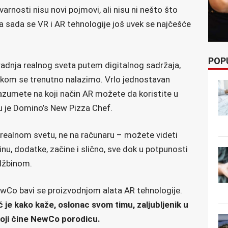
varnosti nisu novi pojmovi, ali nisu ni nešto što
 sada se VR i AR tehnologije još uvek se najčešće
POP
radnja realnog sveta putem digitalnog sadržaja,
 kom se trenutno nalazimo. Vrlo jednostavan
zumete na koji način AR možete da koristite u
u je Domino’s New Pizza Chef.
u realnom svetu, ne na računaru – možete videti
inu, dodatke, začine i slično, sve dok u potpunosti
džbinom.
Co bavi se proizvodnjom alata AR tehnologije.
ć je kako kaže, oslonac svom timu, zaljubljenik u
 koji čine NewCo porodicu.