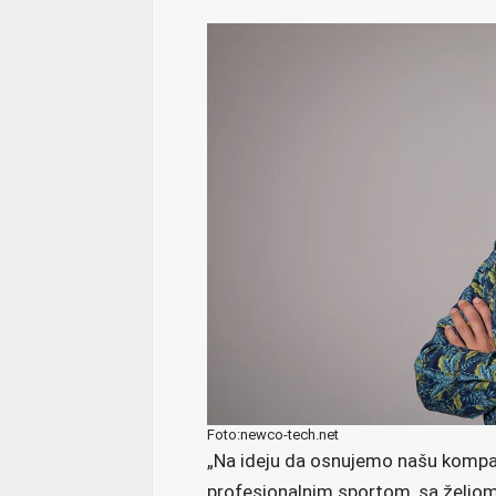
Foto:newco-tech.net
„Na ideju da osnujemo našu kompan
profesionalnim sportom, sa željom 