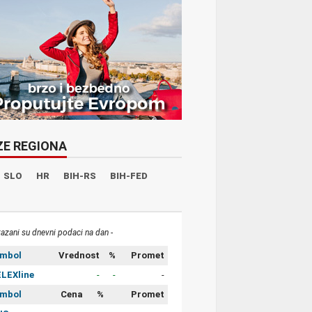
ZE REGIONA
SLO
HR
BIH-RS
BIH-FED
kazani su dnevni podaci na dan -
imbol
Vrednost
%
Promet
LEXline
-
-
-
imbol
Cena
%
Promet