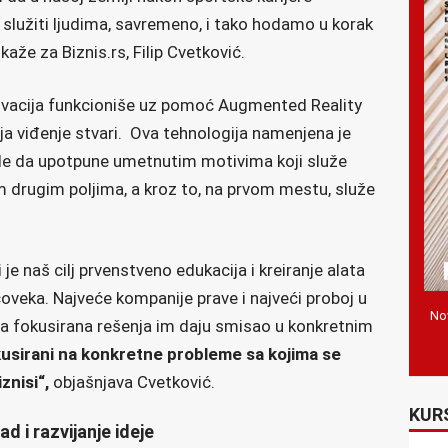
služiti ljudima, savremeno, i tako hodamo u korak
aže za Biznis.rs, Filip Cvetković.
ovacija funkcioniše uz pomoć Augmented Reality
ja viđenje stvari. Ova tehnologija namenjena je
ele da upotpune umetnutim motivima koji služe
im drugim poljima, a kroz to, na prvom mestu, služe
 je naš cilj prvenstveno edukacija i kreiranje alata
oveka. Najveće kompanije prave i najveći proboj u
Nov
a fokusirana rešenja im daju smisao u konkretnim
kusirani na konkretne probleme sa kojima se
iznisi“,
objašnjava Cvetković.
KUR
ad i razvijanje ideje