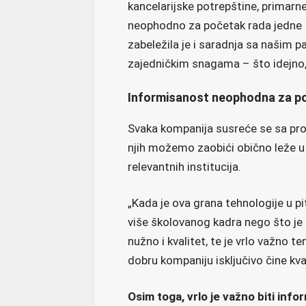
kancelarijske potrepštine, primarn
neophodno za početak rada jedne 
zabeležila je i saradnja sa našim 
zajedničkim snagama – što idejn
Informisanost neophodna 
Svaka kompanija susreće se sa pro
njih možemo zaobići obično leže u 
relevantnih institucija.
„Kada je ova grana tehnologije u pi
više školovanog kadra nego što je t
nužno i kvalitet, te je vrlo važno t
dobru kompaniju isključivo čine kval
Osim toga, vrlo je važno biti inf