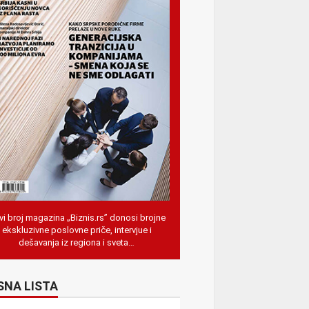
i broj magazina „Biznis.rs” donosi brojne
ekskluzivne poslovne priče, intervjue i
dešavanja iz regiona i sveta…
SNA LISTA