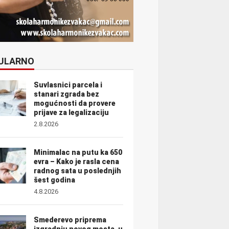
ULARNO
Suvlasnici parcela i
stanari zgrada bez
mogućnosti da provere
prijave za legalizaciju
2.8.2026
Minimalac na putu ka 650
evra – Kako je rasla cena
radnog sata u poslednjih
šest godina
4.8.2026
Smederevo priprema
izgradnju novog mosta, u