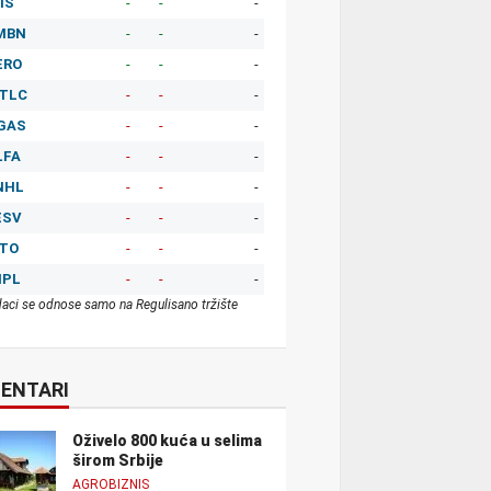
IS
-
-
-
MBN
-
-
-
ERO
-
-
-
TLC
-
-
-
GAS
-
-
-
LFA
-
-
-
NHL
-
-
-
ESV
-
-
-
ITO
-
-
-
MPL
-
-
-
aci se odnose samo na Regulisano tržište
ENTARI
Oživelo 800 kuća u selima
širom Srbije
AGROBIZNIS