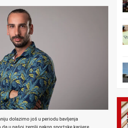
iju dolazimo još u periodu bavljenja
da u našoj zemlji nakon sportske karijere