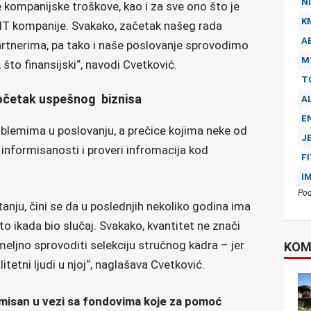
NI
e kompanijske troškove, kao i za sve ono što je
K
IT kompanije. Svakako, začetak našeg rada
A
partnerima, pa tako i naše poslovanje sprovodimo
M
o, što finansijski“, navodi Cvetković.
T
za početak uspešnog biznisa
A
E
blemima u poslovanju, a prečice kojima neke od
J
informisanosti i proveri infromacija kod
F
I
Pod
tanju, čini se da u poslednjih nekoliko godina ima
o ikada bio slučaj. Svakako, kvantitet ne znači
emeljno sprovoditi selekciju stručnog kadra – jer
KOM
itetni ljudi u njoj“, naglašava Cvetković.
ormisan u vezi sa fondovima koje za pomoć