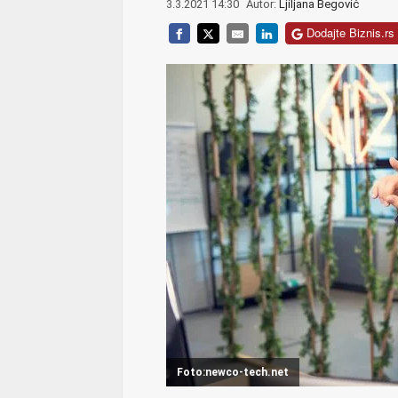
3.3.2021 14:30
Autor:
Ljiljana Begović
Dodajte Biznis.rs 
Foto:newco-tech.net