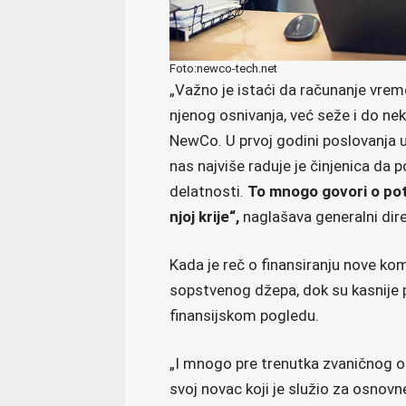
Foto:newco-tech.net
„Važno je istaći da računanje vre
njenog osnivanja, već seže i do ne
NewCo. U prvoj godini poslovanja uk
nas najviše raduje je činjenica da
delatnosti.
To mnogo govori o pote
njoj krije“,
naglašava general
Kada je reč o finansiranju nove ko
sopstvenog džepa, dok su kasnije 
finansijskom pogledu.
„I mnogo pre trenutka zvaničnog otv
svoj novac koji je služio za osnovn