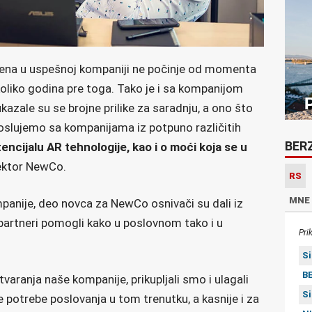
mena u uspešnoj kompaniji ne počinje od momenta
koliko godina pre toga. Tako je i sa kompanijom
azale su se brojne prilike za saradnju, a ono što
 poslujemo sa kompanijama iz potpuno različitih
BER
ncijalu AR tehnologije, kao i o moći koja se u
ni direktor NewCo.
RS
MNE
mpanije, deo novca za NewCo osnivači su dali iz
partneri pomogli kako u poslovnom tako i u
Pri
S
BE
aranja naše kompanije, prikupljali smo i ulagali
S
e potrebe poslovanja u tom trenutku, a kasnije i za