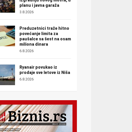
planu i javna garaža
3.8.2026
Preduzetnici traže hitno
povećanje limita za
paušalce sa šest na osam
miliona dinara
6.8.2026
Ryanair povukao iz
prodaje sve letove iz Niša
6.8.2026