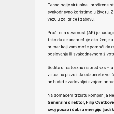
Tehnologije virtualne i proširene st
svakodnevno koristimo u životu. Za
vezuju za igrice i zabavu.
Proširena stvarnost (AR) je nadog
tako da se unapređuje okruženje u
primer koji vam može pomoći da ra
poslovanju ili svakodnevnom život
Sedite u restoranu i ispred vas – 
virtualnu pizzu i da odaberete velič
ne budete zadovoljni svojom poru
Na domaćem tržištu kompanija New
Generalni direktor, Filip Cvetkovi
svoj posao i dobru energiju ljudi