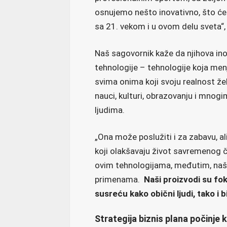
osnujemo nešto inovativno, što će 
sa 21. vekom i u ovom delu sveta“, k
Naš sagovornik kaže da njihova in
tehnologije – tehnologije koja men
svima onima koji svoju realnost ž
nauci, kulturi, obrazovanju i mnog
ljudima.
„Ona može poslužiti i za zabavu, ali
koji olakšavaju život savremenog č
ovim tehnologijama, međutim, naš
primenama.
Naši proizvodi su fo
susreću kako obični ljudi, tako i b
Strategija biznis plana počinje k