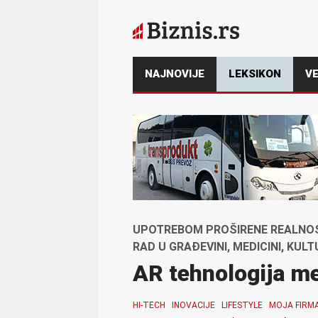
NAJNOVIJE
LEKSIKON
VE
UPOTREBOM PROŠIRENE REALNOS
RAD U GRAĐEVINI, MEDICINI, KULT
AR tehnologija me
HI-TECH
INOVACIJE
LIFESTYLE
MOJA FIRM