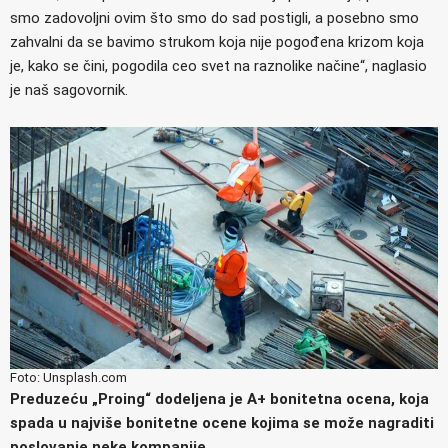
smo zadovoljni ovim što smo do sad postigli, a posebno smo
zahvalni da se bavimo strukom koja nije pogođena krizom koja
je, kako se čini, pogodila ceo svet na raznolike načine“, naglasio
je naš sagovornik.
Foto: Unsplash.com
Preduzeću „
Proing“
dodeljena je A+ bonitetna ocena, koja
spada u najviše bonitetne ocene kojima se može nagraditi
poslovanje neke kompanije.