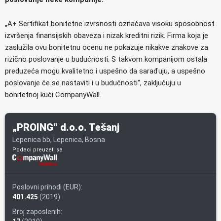
„A+ Sertifikat bonitetne izvrsnosti označava visoku sposobnost
izvršenja finansijskih obaveza i nizak kreditni rizik. Firma koja je
zaslužila ovu bonitetnu ocenu ne pokazuje nikakve znakove za
rizično poslovanje u budućnosti. S takvom kompanijom ostala
preduzeća mogu kvalitetno i uspešno da sarađuju, a uspešno
poslovanje će se nastaviti i u budućnosti“, zaključuju u
bonitetnoj kući CompanyWall.
„PROING“ d.o.o. Tešanj
Lepenica bb, Lepenica, Bosna
Podaci preuzeti sa
Poslovni prihodi (EUR):
401.425
(2019)
Broj zaposlenih: