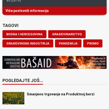
17
(2019)
Više poslovnih informacija
TAGOVI
BOSNA I HERCEGOVINA
GRAĐEVINARSTVO
GRAĐEVINSKA INDUSTRIJA
PANDEMIJA
PROMO
POGLEDAJTE JOŠ...
Smanjeno trgovanje na Produktnoj berzi