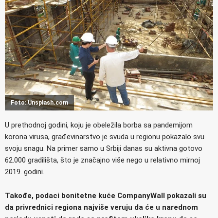
Foto: Unsplash.com
U prethodnoj godini, koju je obeležila borba sa pandemijom
korona virusa, građevinarstvo je svuda u regionu pokazalo svu
svoju snagu. Na primer samo u Srbiji danas su aktivna gotovo
62.000 gradilišta, što je značajno više nego u relativno mirnoj
2019. godini.
Takođe, podaci bonitetne kuće CompanyWall pokazali su
da privrednici regiona najviše veruju da će u narednom