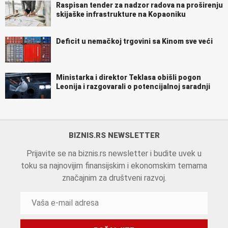
Raspisan tender za nadzor radova na proširenju
skijaške infrastrukture na Kopaoniku
Deficit u nemačkoj trgovini sa Kinom sve veći
Ministarka i direktor Teklasa obišli pogon
Leonija i razgovarali o potencijalnoj saradnji
BIZNIS.RS NEWSLETTER
Prijavite se na biznis.rs newsletter i budite uvek u
toku sa najnovijim finansijskim i ekonomskim temama
značajnim za društveni razvoj.