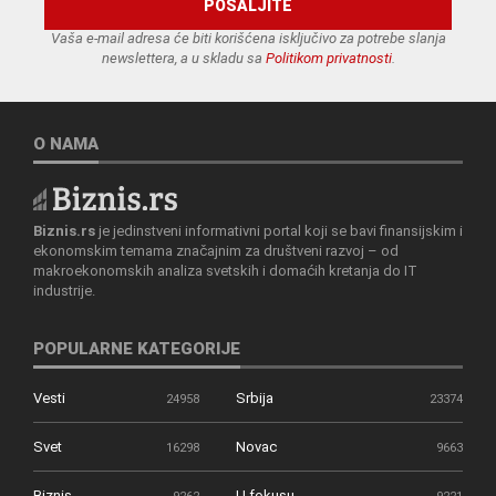
Vaša e-mail adresa će biti korišćena isključivo za potrebe slanja
newslettera, a u skladu sa
Politikom privatnosti
.
O NAMA
Biznis.rs
je jedinstveni informativni portal koji se bavi finansijskim i
ekonomskim temama značajnim za društveni razvoj – od
makroekonomskih analiza svetskih i domaćih kretanja do IT
industrije.
POPULARNE KATEGORIJE
Vesti
Srbija
24958
23374
Svet
Novac
16298
9663
Biznis
U fokusu