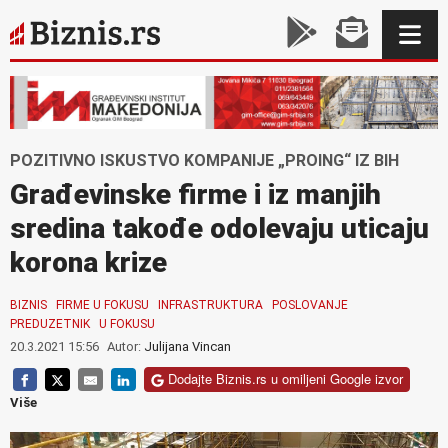
POZITIVNO ISKUSTVO KOMPANIJE „PROING“ IZ BIH
Građevinske firme i iz manjih
sredina takođe odolevaju uticaju
korona krize
BIZNIS
FIRME U FOKUSU
INFRASTRUKTURA
POSLOVANJE
PREDUZETNIK
U FOKUSU
20.3.2021 15:56
Autor:
Julijana Vincan
Dodajte Biznis.rs u omiljeni Google izvor
Više