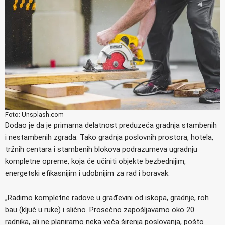
Foto: Unsplash.com
Dodao je da je primarna delatnost preduzeća gradnja stambenih
i nestambenih zgrada. Tako gradnja poslovnih prostora, hotela,
tržnih centara i stambenih blokova podrazumeva ugradnju
kompletne opreme, koja će učiniti objekte bezbednijim,
energetski efikasnijim i udobnijim za rad i boravak.
„Radimo kompletne radove u građevini od iskopa, gradnje, roh
bau (ključ u ruke) i slično. Prosečno zapošljavamo oko 20
radnika, ali ne planiramo neka veća širenja poslovanja, pošto