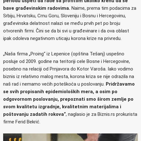
periodu uspeti da rade sa profitom ukoliko krenu da se
bave građevinskim radovima.
Naime, prema tim podacima za
Srbiju, Hrvatsku, Crnu Goru, Sloveniju i Bosnu i Hercegovinu,
građevinska delatnost nalazi se među prvih pet po broju
otvorenih firmi. Čini se da bi svi u građevinare i da ova oblast
ipak odoleva negativnom uticaju korona krize na privredu.
„Naša firma „Proing“ iz Lepenice (opština Tešanj) uspešno
posluje od 2009. godine na teritoriji cele Bosne i Hercegovine,
posebno na relaciji od Prnjavora do Kotor Varoša. Iako vodimo
biznis iz relativno malog mesta, korona kriza se nije odrazila na
naš rad i nemamo većih poteškoća u poslovanju.
Pridržavamo
se svih propisanih epidemioloških mera, a osim po
odgovornom poslovanju, prepoznati smo širom zemlje po
svom kvalitetu izgradnje, kvalitetnim materijalima i
poštovanju zadatih rokova“
, naglasio je za Biznis.rs prokurista
firme Ferid Bekrić.