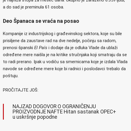
a do sad je preminula 61 osoba.
Deo Španaca se vraća na posao
Kompanije iz industrijskog i građevinskog sektora, koje su bile
prisiljene da zaustave rad na dve nedelje, počinju sa radom,
prenosi španski
El País
i dodaje da je odluka Vlade da ublaži
određene mere naišla je na kritike stručnjaka koji smatraju da se
to radi prerano. Ipak u vodiču sa smernicama koje je izdala Vlada
navode se određene mere koje bi radnici i poslodavci trebalo da
poštuju.
PROČITAJTE JOŠ:
NAJZAD DOGOVOR O OGRANIČENJU
PROIZVODNJE NAFTE Hitan sastanak OPEC+
u uskršnje popodne