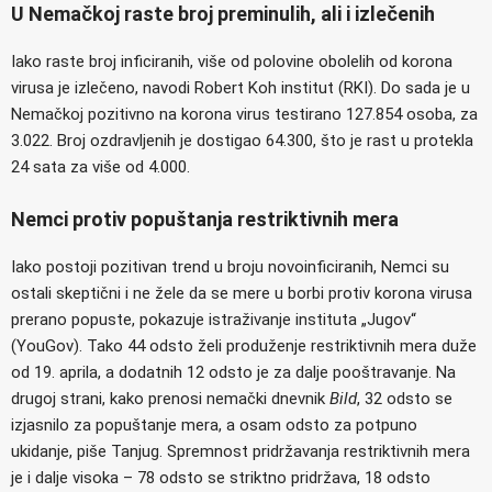
U Nemačkoj raste broj preminulih, ali i izlečenih
Iako raste broj inficiranih, više od polovine obolelih od korona
virusa je izlečeno, navodi Robert Koh institut (RKI). Do sada je u
Nemačkoj pozitivno na korona virus testirano 127.854 osoba, za
3.022. Broj ozdravljenih je dostigao 64.300, što je rast u protekla
24 sata za više od 4.000.
Nemci protiv popuštanja restriktivnih mera
Iako postoji pozitivan trend u broju novoinficiranih, Nemci su
ostali skeptični i ne žele da se mere u borbi protiv korona virusa
prerano popuste, pokazuje istraživanje instituta „Jugov“
(YouGov). Tako 44 odsto želi produženje restriktivnih mera duže
od 19. aprila, a dodatnih 12 odsto je za dalje pooštravanje. Na
drugoj strani, kako prenosi nemački dnevnik
Bild
, 32 odsto se
izjasnilo za popuštanje mera, a osam odsto za potpuno
ukidanje, piše Tanjug. Spremnost pridržavanja restriktivnih mera
je i dalje visoka – 78 odsto se striktno pridržava, 18 odsto