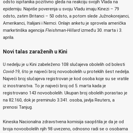
odsto ispitanika pozitivno gleda na reakciju svojih Vlada na
epidemiju. Najviše poverenja u svoju Vladu imaju Kinezi – 79
odsto, zatim Britanci – 50 odsto, a potom slede Južnokorejanci,
Amerikanci, Italijani i Nemci. Onlajn anketu je sprovela američka
marketinška agencija
Fleishman-Hillard
između 30. marta i 3.
aprila.
Novi talas zaraženih u Kini
U nedelju je u Kini zabeleženo 108 slučajeva obolelih od bolesti
Covid-19
, što je najveći broj novoobolelih u proteklih šest nedelja.
Najveći broj slučajeva registrovan je kod osoba koje su se vratile
iz inostranstva. To je najveći broj od 5. marta kada je
registrovano 143 novoobolelih. Ukupan broj obolelih porastao je
na 82.160, dok je preminulo 3.341. osoba, javlja Reuters, a
prenosi Tanjug.
Kineska Nacionalna zdravstvena komisija saopštila je da je od
broja novoobolelih njih 98 uvezeno, odnosno radi se o osobama