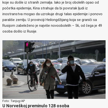
koje su došle iz stranih zemalja. Iako je broj obolelih opao od
početka epidemije, Kina strahuje da bi povratak ljudi iz
inostranstva mogao da uzrokuje drugi talas epidemije i ponovo
parališe zemlju. U provinciji Heilongdžijang koja se graniči sa
Rusijom zabeleženo je najviše novoobolelih – 56, od čega je 49
osoba došlo iz Rusije.
Foto: Tanjug/AP
U Norveškoj preminulo 128 osoba