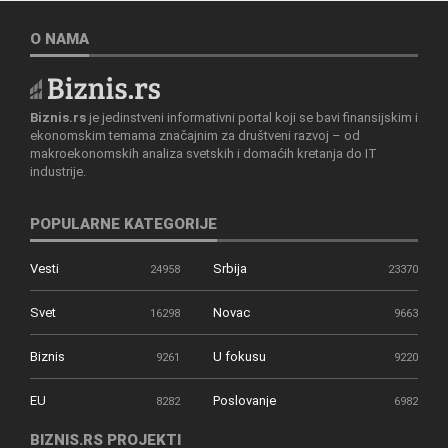
O NAMA
Biznis.rs
je jedinstveni informativni portal koji se bavi finansijskim i
ekonomskim temama značajnim za društveni razvoj – od
makroekonomskih analiza svetskih i domaćih kretanja do IT
industrije.
POPULARNE KATEGORIJE
Vesti
Srbija
24958
23370
Svet
Novac
16298
9663
Biznis
U fokusu
9261
9220
EU
Poslovanje
8282
6982
BIZNIS.RS PROJEKTI