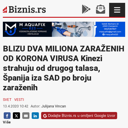
BLIZU DVA MILIONA ZARAŽENIH
OD KORONA VIRUSA Kinezi
strahuju od drugog talasa,
Španija iza SAD po broju
zaraženih
SVET
VESTI
13.4.2020 10:42
Autor:
Julijana Vincan
Dodajte Biznis.rs u omiljeni Google izvor
Više