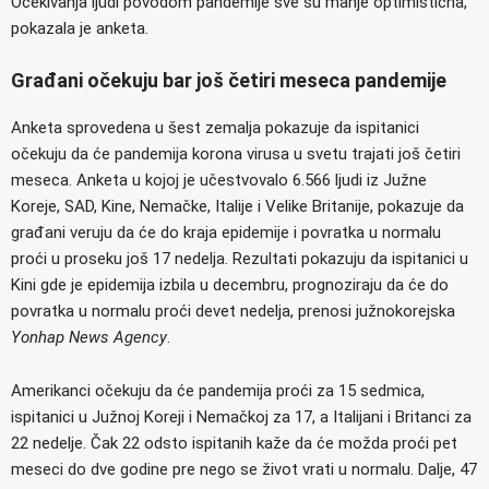
Očekivanja ljudi povodom pandemije sve su manje optimistična,
pokazala je anketa.
Građani očekuju bar još četiri meseca pandemije
Anketa sprovedena u šest zemalja pokazuje da ispitanici
očekuju da će pandemija korona virusa u svetu trajati još četiri
meseca. Anketa u kojoj je učestvovalo 6.566 ljudi iz Južne
Koreje, SAD, Kine, Nemačke, Italije i Velike Britanije, pokazuje da
građani veruju da će do kraja epidemije i povratka u normalu
proći u proseku još 17 nedelja. Rezultati pokazuju da ispitanici u
Kini gde je epidemija izbila u decembru, prognoziraju da će do
povratka u normalu proći devet nedelja, prenosi južnokorejska
Yonhap News Agency
.
Amerikanci očekuju da će pandemija proći za 15 sedmica,
ispitanici u Južnoj Koreji i Nemačkoj za 17, a Italijani i Britanci za
22 nedelje. Čak 22 odsto ispitanih kaže da će možda proći pet
meseci do dve godine pre nego se život vrati u normalu. Dalje, 47