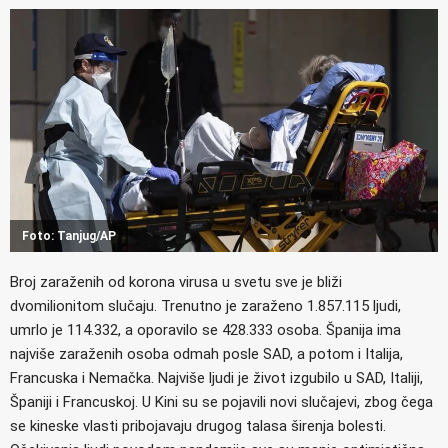
Foto: Tanjug/AP
Broj zaraženih od korona virusa u svetu sve je bliži
dvomilionitom slučaju. Trenutno je zaraženo 1.857.115 ljudi,
umrlo je 114.332, a oporavilo se 428.333 osoba. Španija ima
najviše zaraženih osoba odmah posle SAD, a potom i Italija,
Francuska i Nemačka. Najviše ljudi je život izgubilo u SAD, Italiji,
Španiji i Francuskoj. U Kini su se pojavili novi slučajevi, zbog čega
se kineske vlasti pribojavaju drugog talasa širenja bolesti.