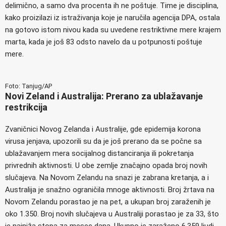
delimično, a samo dva procenta ih ne poštuje. Time je disciplina,
kako proizilazi iz istraživanja koje je naručila agencija DPA, ostala
na gotovo istom nivou kada su uvedene restriktivne mere krajem
marta, kada je još 83 odsto navelo da u potpunosti poštuje
mere.
Foto: Tanjug
/AP
Novi Zeland i Australija: Prerano za ublažavanje
restrikcija
Zvaničnici Novog Zelanda i Australije, gde epidemija korona
virusa jenjava, upozorili su da je još prerano da se počne sa
ublažavanjem mera socijalnog distanciranja ili pokretanja
privrednih aktivnosti. U obe zemlje značajno opada broj novih
slučajeva. Na Novom Zelandu na snazi je zabrana kretanja, a i
Australija je snažno ograničila mnoge aktivnosti. Broj žrtava na
Novom Zelandu porastao je na pet, a ukupan broj zaraženih je
oko 1.350. Broj novih slučajeva u Australiji porastao je za 33, što
je najniža stopa za mesec dana. Ukupno je zaraženo 6.359 ljudi,