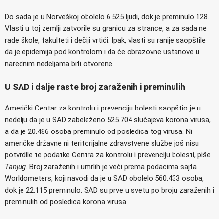
Do sada je u Norveškoj obolelo 6.525 ljudi, dok je preminulo 128.
Vlasti u toj zemlji zatvorile su granicu za strance, a za sada ne
rade škole, fakulteti i dečiji vrtići. Ipak, vlasti su ranije saopštile
da je epidemija pod kontrolom i da će obrazovne ustanove u
narednim nedeljama biti otvorene.
U SAD i dalje raste broj zaraženih i preminulih
Američki Centar za kontrolu i prevenciju bolesti saopštio je u
nedelju da je u SAD zabeleženo 525.704 slučajeva korona virusa,
a da je 20.486 osoba preminulo od posledica tog virusa. Ni
američke državne ni teritorijalne zdravstvene službe još nisu
potvrdile te podatke Centra za kontrolu i prevenciju bolesti, piše
Tanjug
. Broj zaraženih i umrlih je veći prema podacima sajta
Worldometers, koji navodi da je u SAD obolelo 560.433 osoba,
dok je 22.115 preminulo. SAD su prve u svetu po broju zaraženih i
preminulih od posledica korona virusa.