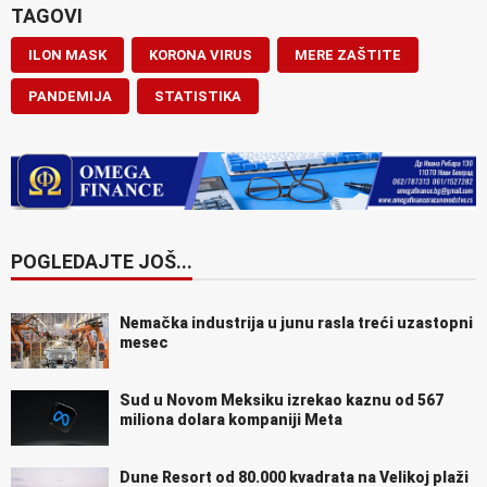
TAGOVI
ILON MASK
KORONA VIRUS
MERE ZAŠTITE
PANDEMIJA
STATISTIKA
POGLEDAJTE JOŠ...
Nemačka industrija u junu rasla treći uzastopni
mesec
Sud u Novom Meksiku izrekao kaznu od 567
miliona dolara kompaniji Meta
Dune Resort od 80.000 kvadrata na Velikoj plaži