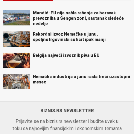
Mandić: EU nije našla rešenje za boravak
prevoznika u Šengen zoni, sastanak sledeće
nedelje
Rekordni izvoz Nemačke u junu,
spoljnotrgovinski suficit ipak manji
Belgija najveći izvoznik piva u EU
Nemačka industrija u junu rasla treći uzastopni
mesec
BIZNIS.RS NEWSLETTER
Prijavite se na biznis.rs newsletter i budite uvek u
toku sa najnovijim finansijskim i ekonomskim temama