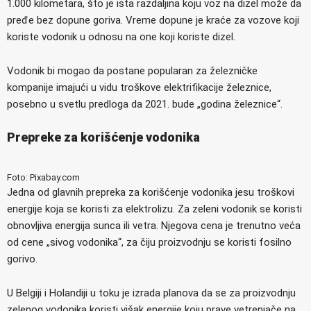
1.000 kilometara, što je ista razdaljina koju voz na dizel može da
pređe bez dopune goriva. Vreme dopune je kraće za vozove koji
koriste vodonik u odnosu na one koji koriste dizel.
Vodonik bi mogao da postane popularan za železničke
kompanije imajući u vidu troškove elektrifikacije železnice,
posebno u svetlu predloga da 2021. bude „godina železnice“.
Prepreke za korišćenje vodonika
Foto: Pixabay.com
Jedna od glavnih prepreka za korišćenje vodonika jesu troškovi
energije koja se koristi za elektrolizu. Za zeleni vodonik se koristi
obnovljiva energija sunca ili vetra. Njegova cena je trenutno veća
od cene „sivog vodonika“, za čiju proizvodnju se koristi fosilno
gorivo.
U Belgiji i Holandiji u toku je izrada planova da se za proizvodnju
zelenog vodonika koristi višak energije koju prave vetrenjače na