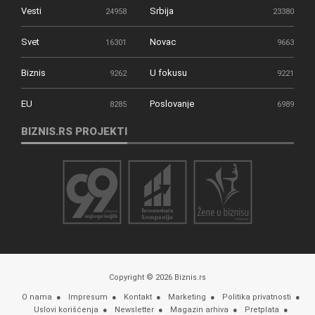
Vesti
Srbija
24958
23380
Svet
Novac
16301
9663
Biznis
U fokusu
9262
9221
EU
Poslovanje
8285
6989
BIZNIS.RS PROJEKTI
Copyright © 2026 Biznis.rs
O nama
Impresum
Kontakt
Marketing
Politika privatnosti
Uslovi korišćenja
Newsletter
Magazin arhiva
Pretplata