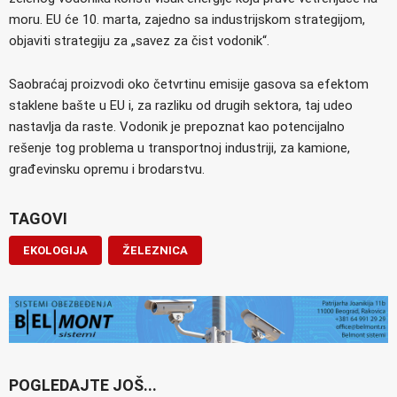
moru. EU će 10. marta, zajedno sa industrijskom strategijom,
objaviti strategiju za „savez za čist vodonik“.
Saobraćaj proizvodi oko četvrtinu emisije gasova sa efektom
staklene bašte u EU i, za razliku od drugih sektora, taj udeo
nastavlja da raste. Vodonik je prepoznat kao potencijalno
rešenje tog problema u transportnoj industriji, za kamione,
građevinsku opremu i brodarstvu.
TAGOVI
EKOLOGIJA
ŽELEZNICA
POGLEDAJTE JOŠ...