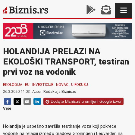
HOLANDIJA PRELAZI NA
EKOLOŠKI TRANSPORT, testiran
prvi voz na vodonik
EKOLOGIJA
EU
INVESTICIJE
NOVAC
U FOKUSU
26.3.2020 11:03
Autor:
Redakcija Biznis.rs
Dodajte Biznis.rs u omiljeni Google izvor
Više
Holandija je uspešno završila testiranje voza koji pokreće
vodonik na relaciji između gradova Groningen i Leuvarden na