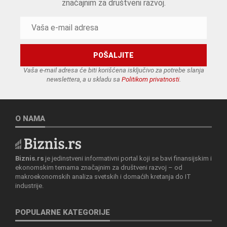
značajnim za društveni razvoj.
Vaša e-mail adresa će biti korišćena isključivo za potrebe slanja
newslettera, a u skladu sa
Politikom privatnosti
.
O NAMA
Biznis.rs
je jedinstveni informativni portal koji se bavi finansijskim i
ekonomskim temama značajnim za društveni razvoj – od
makroekonomskih analiza svetskih i domaćih kretanja do IT
industrije.
POPULARNE KATEGORIJE