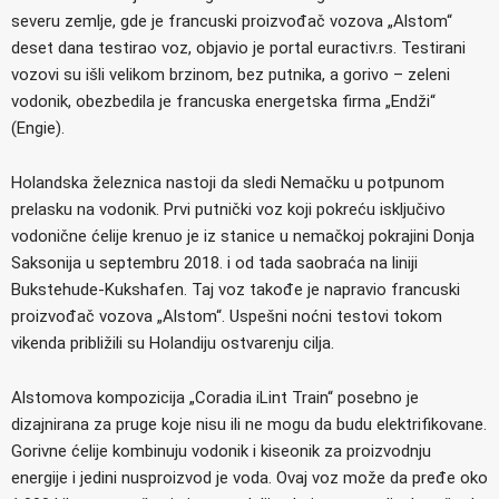
severu zemlje, gde je francuski proizvođač vozova „Alstom“
deset dana testirao voz, objavio je portal euractiv.rs. Testirani
vozovi su išli velikom brzinom, bez putnika, a gorivo – zeleni
vodonik, obezbedila je francuska energetska firma „Endži“
(Engie).
Holandska železnica nastoji da sledi Nemačku u potpunom
prelasku na vodonik. Prvi putnički voz koji pokreću isključivo
vodonične ćelije krenuo je iz stanice u nemačkoj pokrajini Donja
Saksonija u septembru 2018. i od tada saobraća na liniji
Bukstehude-Kukshafen. Taj voz takođe je napravio francuski
proizvođač vozova „Alstom“. Uspešni noćni testovi tokom
vikenda približili su Holandiju ostvarenju cilja.
Alstomova kompozicija „Coradia iLint Train“ posebno je
dizajnirana za pruge koje nisu ili ne mogu da budu elektrifikovane.
Gorivne ćelije kombinuju vodonik i kiseonik za proizvodnju
energije i jedini nusproizvod je voda. Ovaj voz može da pređe oko