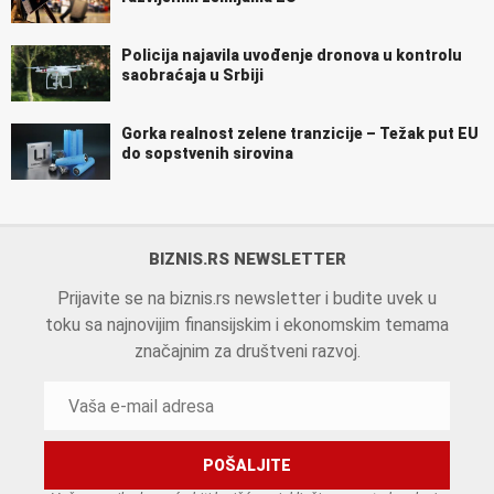
Policija najavila uvođenje dronova u kontrolu
saobraćaja u Srbiji
Gorka realnost zelene tranzicije – Težak put EU
do sopstvenih sirovina
BIZNIS.RS NEWSLETTER
Prijavite se na biznis.rs newsletter i budite uvek u
toku sa najnovijim finansijskim i ekonomskim temama
značajnim za društveni razvoj.