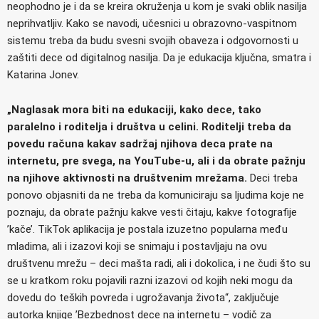
neophodno je i da se kreira okruženja u kom je svaki oblik nasilja
neprihvatljiv. Kako se navodi, učesnici u obrazovno-vaspitnom
sistemu treba da budu svesni svojih obaveza i odgovornosti u
zaštiti dece od digitalnog nasilja. Da je edukacija ključna, smatra i
Katarina Jonev.
„Naglasak mora biti na edukaciji, kako dece, tako
paralelno i roditelja i društva u celini. Roditelji treba da
povedu računa kakav sadržaj njihova deca prate na
internetu, pre svega, na YouTube-u, ali i da obrate pažnju
na njihove aktivnosti na društvenim mrežama.
Deci treba
ponovo objasniti da ne treba da komuniciraju sa ljudima koje ne
poznaju, da obrate pažnju kakve vesti čitaju, kakve fotografije
’kače’. TikTok aplikacija je postala izuzetno popularna među
mladima, ali i izazovi koji se snimaju i postavljaju na ovu
društvenu mrežu – deci mašta radi, ali i dokolica, i ne čudi što su
se u kratkom roku pojavili razni izazovi od kojih neki mogu da
dovedu do teških povreda i ugrožavanja života“, zaključuje
autorka knjige ’Bezbednost dece na internetu – vodič za