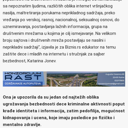
sa nepoznatim ljudima, različitih oblika internet vršnjačkog
nasilja, maltretiranja porukama neprikladnog sadržaja, preko
vređanja po verskoj, rasnoj, nacionalnoj, seksualnoj osnovi, do
uznemiravanja, postavljanja lažnih informacija, grupa na
društvenim mrežama u kojima je cilj ismejavanje. Na velikom
broju sajtova i društvenih mreža postavljaju se nasilni i
neprikladni sadržaji“, izjavila je za Biznis.rs edukator na temu
zaštite dece i mladih na internetu i stručnjak za sajber
bezbednost, Katarina Jonev.
Ona je upozorila da su jedan od najtežih oblika
ugrožavanja bezbednosti dece kriminalne aktivnosti poput
krađe identiteta i informacija, zatim pedofilija, mogućnost
kidnapovanja i ucena, koje imaju posledice po fizičko i
mentalno zdravlje.