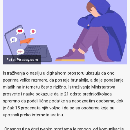
Foto: Pixabay.com
Istraživanja o nasilju u digitalnom prostoru ukazuju da ono
poprima velike razmere, da postaje brutalnije, a da je ponašanje
mladih na internetu često rizično. Istraživanje Ministarstva
prosvete i nauke pokazuje da je 21 odsto srednjoškolaca
spremno da podeli lične podatke sa nepoznatim osobama, dok
je čak 15 procenata njih voljno i da se sa osobama koje su
upoznali preko interneta sretnu.
„Opasnosti na društvenim mrežama je mnogo, od komunikacije