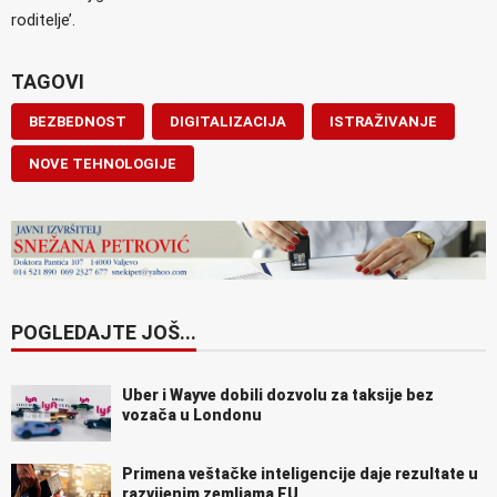
roditelje’.
TAGOVI
BEZBEDNOST
DIGITALIZACIJA
ISTRAŽIVANJE
NOVE TEHNOLOGIJE
POGLEDAJTE JOŠ...
Uber i Wayve dobili dozvolu za taksije bez
vozača u Londonu
Primena veštačke inteligencije daje rezultate u
razvijenim zemljama EU