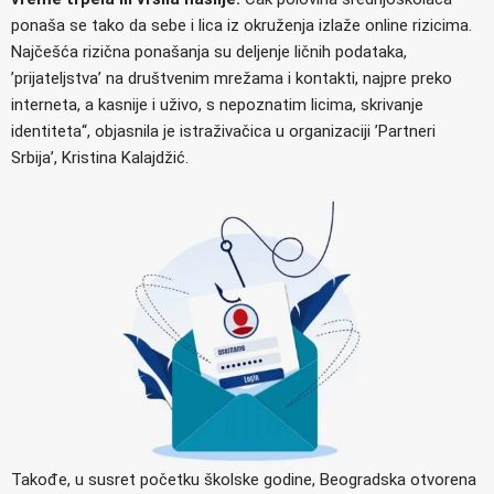
ponaša se tako da sebe i lica iz okruženja izlaže online rizicima.
Najčešća rizična ponašanja su deljenje ličnih podataka,
’prijateljstva’ na društvenim mrežama i kontakti, najpre preko
interneta, a kasnije i uživo, s nepoznatim licima, skrivanje
identiteta“, objasnila je istraživačica u organizaciji ’Partneri
Srbija’, Kristina Kalajdžić.
Takođe, u susret početku školske godine, Beogradska otvorena