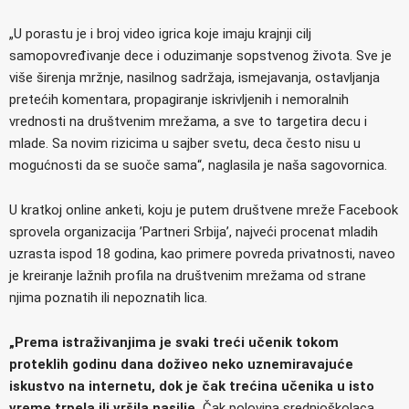
„U porastu je i broj video igrica koje imaju krajnji cilj
samopovređivanje dece i oduzimanje sopstvenog života. Sve je
više širenja mržnje, nasilnog sadržaja, ismejavanja, ostavljanja
pretećih komentara, propagiranje iskrivljenih i nemoralnih
vrednosti na društvenim mrežama, a sve to targetira decu i
mlade. Sa novim rizicima u sajber svetu, deca često nisu u
mogućnosti da se suoče sama“, naglasila je naša sagovornica.
U kratkoj online anketi, koju je putem društvene mreže Facebook
sprovela organizacija ’Partneri Srbija’, najveći procenat mladih
uzrasta ispod 18 godina, kao primere povreda privatnosti, naveo
je kreiranje lažnih profila na društvenim mrežama od strane
njima poznatih ili nepoznatih lica.
„Prema istraživanjima je svaki treći učenik tokom
proteklih godinu dana doživeo neko uznemiravajuće
iskustvo na internetu, dok je čak trećina učenika u isto
vreme trpela ili vršila nasilje.
Čak polovina srednjoškolaca