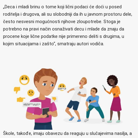
„Deca i mladi brinu o tome koji lični podaci će doći u posed
roditelja i drugova, ali su slobodniji da ih u javnom prostoru dele,
često nesvesni mogućnosti njihove zloupotrebe. Stoga je
potrebno na pravi način osnaživati decu i mlade da znaju da
procene koje lične podatke nije primereno deliti s drugima, u
kojim situacijama i zašto“, smatraju autori vodiča.
Škole, takođe, imaju obavezu da reaguju u slučajevima nasilja, a