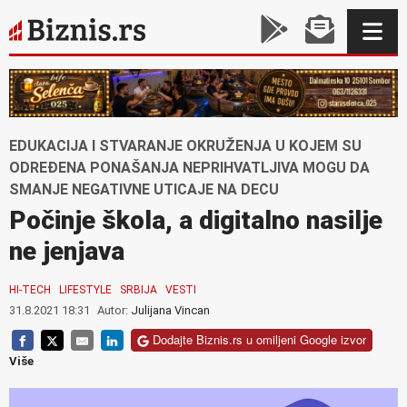
EDUKACIJA I STVARANJE OKRUŽENJA U KOJEM SU
ODREĐENA PONAŠANJA NEPRIHVATLJIVA MOGU DA
SMANJE NEGATIVNE UTICAJE NA DECU
Počinje škola, a digitalno nasilje
ne jenjava
HI-TECH
LIFESTYLE
SRBIJA
VESTI
31.8.2021 18:31
Autor:
Julijana Vincan
Dodajte Biznis.rs u omiljeni Google izvor
Više