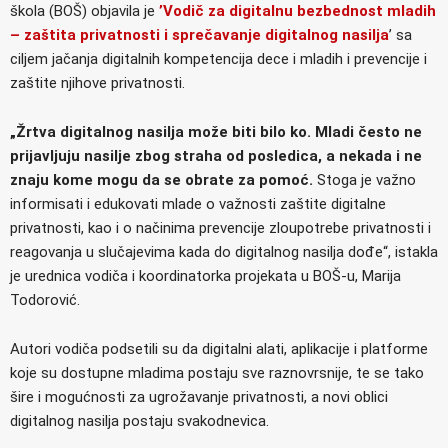
škola (BOŠ) objavila je
’Vodič za digitalnu bezbednost mladih
– zaštita privatnosti i sprečavanje digitalnog nasilja
’ sa
ciljem jačanja digitalnih kompetencija dece i mladih i prevencije i
zaštite njihove privatnosti.
„Žrtva digitalnog nasilja može biti bilo ko. Mladi često ne
prijavljuju nasilje zbog straha od posledica, a nekada i ne
znaju kome mogu da se obrate za pomoć.
Stoga je važno
informisati i edukovati mlade o važnosti zaštite digitalne
privatnosti, kao i o načinima prevencije zloupotrebe privatnosti i
reagovanja u slučajevima kada do digitalnog nasilja dođe“, istakla
je urednica vodiča i koordinatorka projekata u BOŠ-u, Marija
Todorović.
Autori vodiča podsetili su da digitalni alati, aplikacije i platforme
koje su dostupne mladima postaju sve raznovrsnije, te se tako
šire i mogućnosti za ugrožavanje privatnosti, a novi oblici
digitalnog nasilja postaju svakodnevica.