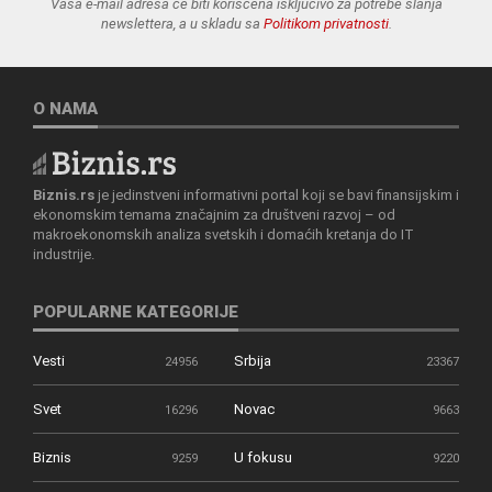
Vaša e-mail adresa će biti korišćena isključivo za potrebe slanja
newslettera, a u skladu sa
Politikom privatnosti
.
O NAMA
Biznis.rs
je jedinstveni informativni portal koji se bavi finansijskim i
ekonomskim temama značajnim za društveni razvoj – od
makroekonomskih analiza svetskih i domaćih kretanja do IT
industrije.
POPULARNE KATEGORIJE
Vesti
Srbija
24956
23367
Svet
Novac
16296
9663
Biznis
U fokusu
9259
9220