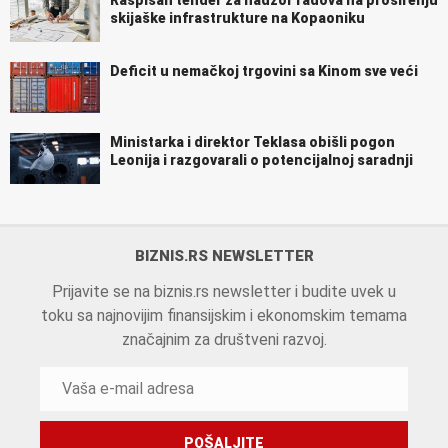
skijaške infrastrukture na Kopaoniku
Deficit u nemačkoj trgovini sa Kinom sve veći
Ministarka i direktor Teklasa obišli pogon
Leonija i razgovarali o potencijalnoj saradnji
BIZNIS.RS NEWSLETTER
Prijavite se na biznis.rs newsletter i budite uvek u
toku sa najnovijim finansijskim i ekonomskim temama
značajnim za društveni razvoj.