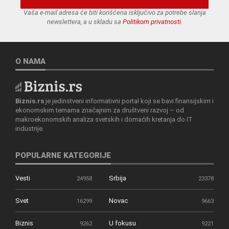
Vaša e-mail adresa će biti korišćena isključivo za potrebe slanja
newslettera, a u skladu sa
Politikom privatnosti
.
O NAMA
Biznis.rs
je jedinstveni informativni portal koji se bavi finansijskim i
ekonomskim temama značajnim za društveni razvoj – od
makroekonomskih analiza svetskih i domaćih kretanja do IT
industrije.
POPULARNE KATEGORIJE
Vesti
Srbija
24958
23378
Svet
Novac
16299
9663
Biznis
U fokusu
9262
9221