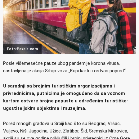
Foto:Pexels.com
Posle višemesečne pauze ubog pandemije korona virusa,
nastavljena je akcija Srbija voza „Kupi kartu i ostvari popust“.
U saradnji sa brojnim turističkim organizacijama i
privrednicima, putnicima je omogućeno da sa voznom
kartom ostvare brojne popuste u određenim turističko-
ugostiteljskim objektima i muzejima.
Pored mnogih gradova u Srbiji kao što su Beograd, Vršac,
Valjevo, Niš, Jagodina, Užice, Zlatibor, Šid, Sremska Mitrovica,
akciji su se ove godine priključili i brojni privrednici iz Crne Gore.