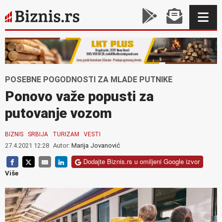
POSEBNE POGODNOSTI ZA MLADE PUTNIKE
Ponovo važe popusti za
putovanje vozom
BIZNIS
SRBIJA
TURIZAM
VESTI
27.4.2021 12:28
Autor:
Marija Jovanović
Dodajte Biznis.rs u omiljeni Google izvor
Više