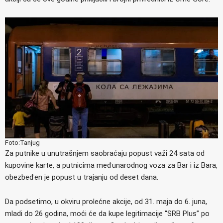
Foto:Tanjug
Za putnike u unutrašnjem saobraćaju popust važi 24 sata od
kupovine karte, a putnicima međunarodnog voza za Bar i iz Bara,
obezbeđen je popust u trajanju od deset dana.
Da podsetimo, u okviru prolećne akcije, od 31. maja do 6. juna,
mladi do 26 godina, moći će da kupe legitimacije “SRB Plus” po