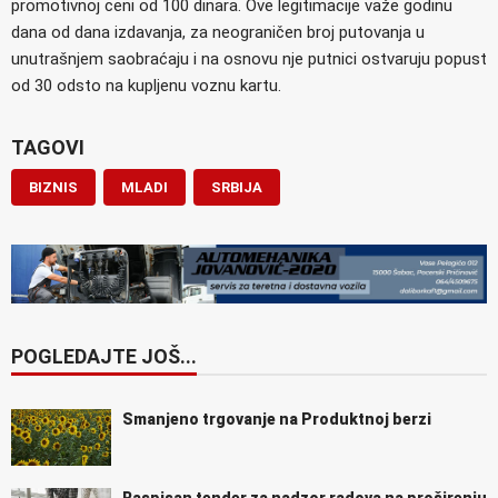
promotivnoj ceni od 100 dinara. Ove legitimacije važe godinu
dana od dana izdavanja, za neograničen broj putovanja u
unutrašnjem saobraćaju i na osnovu nje putnici ostvaruju popust
od 30 odsto na kupljenu voznu kartu.
TAGOVI
BIZNIS
MLADI
SRBIJA
POGLEDAJTE JOŠ...
Smanjeno trgovanje na Produktnoj berzi
Raspisan tender za nadzor radova na proširenju