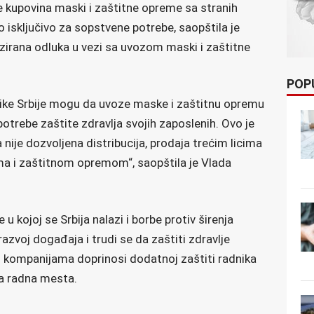
e kupovina maski i zaštitne opreme sa stranih
to isključivo za sopstvene potrebe, saopštila je
izirana odluka u vezi sa uvozom maski i zaštitne
POP
blike Srbije mogu da uvoze maske i zaštitnu opremu
otrebe zaštite zdravlja svojih zaposlenih. Ovo je
nije dozvoljena distribucija, prodaja trećim licima
ma i zaštitnom opremom“, saopštila je Vlada
u kojoj se Srbija nalazi i borbe protiv širenja
razvoj događaja i trudi se da zaštiti zdravlje
 kompanijama doprinosi dodatnoj zaštiti radnika
ja radna mesta.