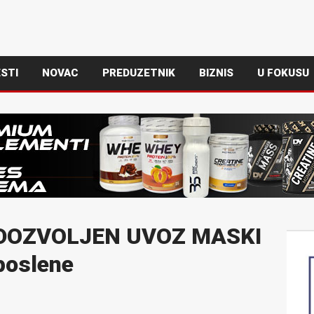
STI
NOVAC
PREDUZETNIK
BIZNIS
U FOKUSU
 DOZVOLJEN UVOZ MASKI
poslene