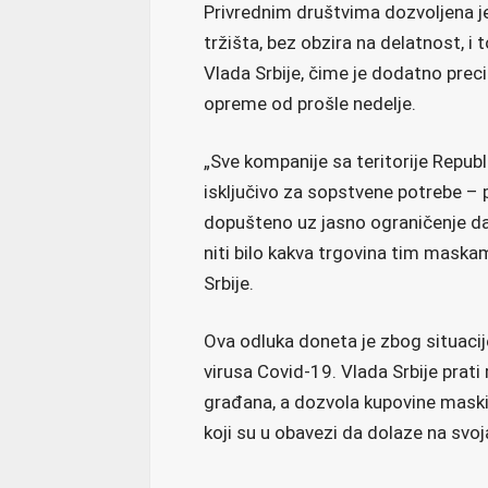
Privrednim društvima dozvoljena j
tržišta, bez obzira na delatnost, i 
Vlada Srbije, čime je dodatno prec
opreme od prošle nedelje.
„Sve kompanije sa teritorije Repu
isključivo za sopstvene potrebe – p
dopušteno uz jasno ograničenje da 
niti bilo kakva trgovina tim maska
Srbije.
Ova odluka doneta je zbog situacije 
virusa Covid-19. Vlada Srbije prati 
građana, a dozvola kupovine maski
koji su u obavezi da dolaze na svo