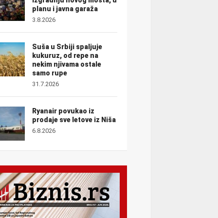
planu i javna garaža
3.8.2026
Suša u Srbiji spaljuje
kukuruz, od repe na
nekim njivama ostale
samo rupe
31.7.2026
Ryanair povukao iz
prodaje sve letove iz Niša
6.8.2026