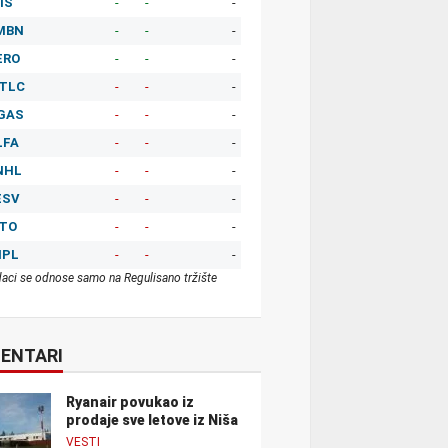
IS
-
-
-
MBN
-
-
-
ERO
-
-
-
TLC
-
-
-
GAS
-
-
-
LFA
-
-
-
NHL
-
-
-
ESV
-
-
-
ITO
-
-
-
MPL
-
-
-
aci se odnose samo na Regulisano tržište
ENTARI
Ryanair povukao iz
prodaje sve letove iz Niša
VESTI