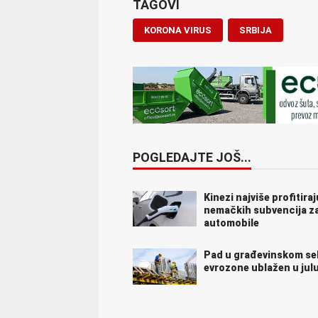
TAGOVI
KORONA VIRUS
SRBIJA
POGLEDAJTE JOŠ...
Kinezi najviše profitira
nemačkih subvencija za
automobile
Pad u građevinskom se
evrozone ublažen u jul