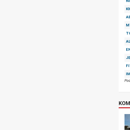
NI
K
A
M
T
A
E
J
F
I
Pod
KOM