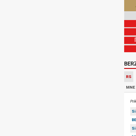
BER
RS
MNE
Pri
S
BE
S