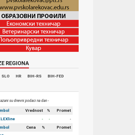
ZE REGIONA
SLO
HR
BIH-RS
BIH-FED
kazani su dnevni podaci na dan -
imbol
Vrednost
%
Promet
LEXline
-
-
-
imbol
Cena
%
Promet