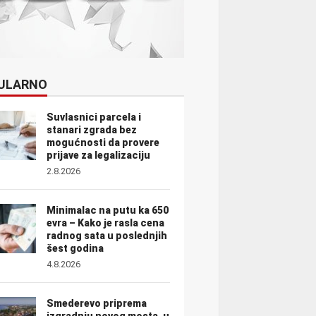
ULARNO
Suvlasnici parcela i
stanari zgrada bez
mogućnosti da provere
prijave za legalizaciju
2.8.2026
Minimalac na putu ka 650
evra – Kako je rasla cena
radnog sata u poslednjih
šest godina
4.8.2026
Smederevo priprema
izgradnju novog mosta, u