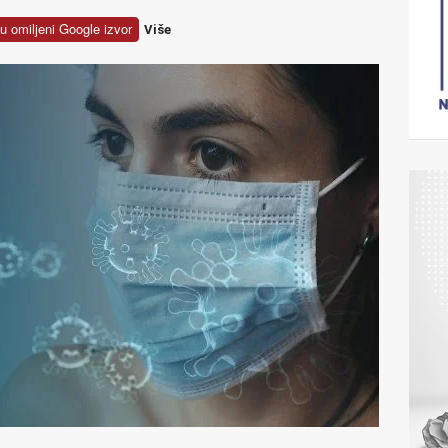
u omiljeni Google izvor
Više