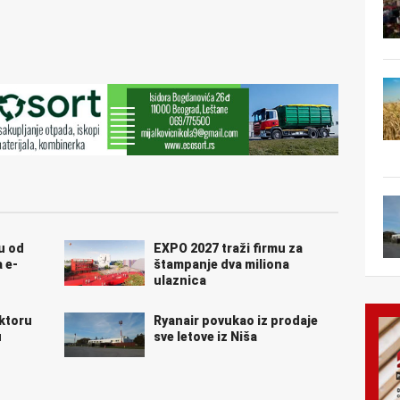
ju od
EXPO 2027 traži firmu za
 e-
štampanje dva miliona
ulaznica
ktoru
Ryanair povukao iz prodaje
u
sve letove iz Niša