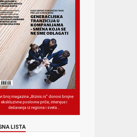
i broj magazina „Biznis.rs” donosi brojne
ekskluzivne poslovne priče, intervjue i
dešavanja iz regiona i sveta…
SNA LISTA