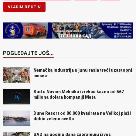
VLADIMIR PUTIN
POGLEDAJTE JOŠ...
Nemačka industrija u junu rasla treći uzastopni
mesec
Sud u Novom Meksiku izrekao kaznu od 567
miliona dolara kompaniji Meta
Dune Resort od 80.000 kvadrata na Velikoj plaži
dobio zeleno svetlo
SAD na godinu dana zabranjuju izvoz