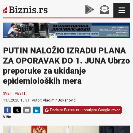
PUTIN NALOŽIO IZRADU PLANA
ZA OPORAVAK DO 1. JUNA Ubrzo
preporuke za ukidanje
epidemioloških mera
SVET
VESTI
11.5.2020 15:31
Autor:
Vladimir Jokanović
Dodajte Biznis.rs u omiljeni Google izvor
Više