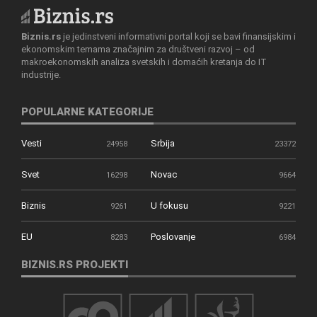
Biznis.rs
je jedinstveni informativni portal koji se bavi finansijskim i
ekonomskim temama značajnim za društveni razvoj – od
makroekonomskih analiza svetskih i domaćih kretanja do IT
industrije.
POPULARNE KATEGORIJE
Vesti
Srbija
24958
23372
Svet
Novac
16298
9664
Biznis
U fokusu
9261
9221
EU
Poslovanje
8283
6984
BIZNIS.RS PROJEKTI