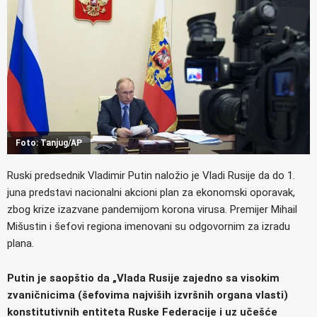
Foto: Tanjug/AP
Ruski predsednik Vladimir Putin naložio je Vladi Rusije da do 1.
juna predstavi nacionalni akcioni plan za ekonomski oporavak,
zbog krize izazvane pandemijom korona virusa. Premijer Mihail
Mišustin i šefovi regiona imenovani su odgovornim za izradu
plana.
Putin je saopštio da „Vlada Rusije zajedno sa visokim
zvaničnicima (šefovima najviših izvršnih organa vlasti)
konstitutivnih entiteta Ruske Federacije i uz učešće