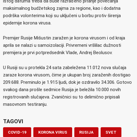
istog datuma treba da bude razrađeno pitanje povećanja
maksimalnog budžetskog zajma za regione, kao i dodatna
podrška volonterima koji su uključeni u borbu protiv širenja
epidemije korona virusa.
Premijer Rusije Mišustin zaražen je korona virusom i od kraja
aprila se nalazi u samoizolaciji. Privremeni vršlilac dužnosti
premijera je prvi potpredsednik Vlade, Andrej Beolusov.
U Rusiji su u protekla 24 sata zabeležena 11.012 nova slučaja
zaraze korona virusom, čime je ukupan broj zaraženih dostigao
209.688. Preminulo je 1.915 ljudi, dok je ozdravilo 34.306. Gotovo
svakog dana prošle sedmice Rusija je beležila 10.000 novih
registrovanih slučajeva. Zvaničnici su to delimično pripisali
masovnom testiranju.
TAGOVI
COVID-19
KORONA VIRUS
RUSIJA
SVET