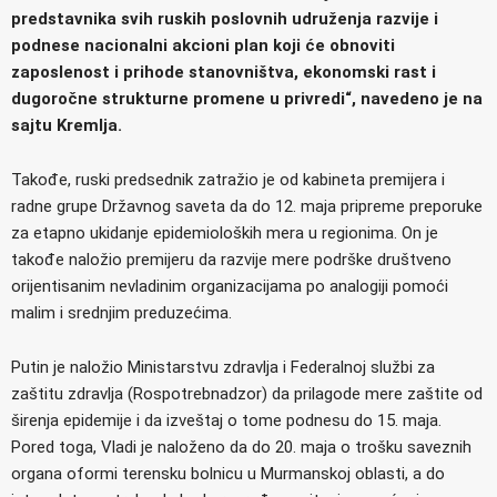
predstavnika svih ruskih poslovnih udruženja razvije i
podnese nacionalni akcioni plan koji će obnoviti
zaposlenost i prihode stanovništva, ekonomski rast i
dugoročne strukturne promene u privredi“, navedeno je na
sajtu Kremlja.
Takođe, ruski predsednik zatražio je od kabineta premijera i
radne grupe Državnog saveta da do 12. maja pripreme preporuke
za etapno ukidanje epidemioloških mera u regionima. On je
takođe naložio premijeru da razvije mere podrške društveno
orijentisanim nevladinim organizacijama po analogiji pomoći
malim i srednjim preduzećima.
Putin je naložio Ministarstvu zdravlja i Federalnoj službi za
zaštitu zdravlja (Rospotrebnadzor) da prilagode mere zaštite od
širenja epidemije i da izveštaj o tome podnesu do 15. maja.
Pored toga, Vladi je naloženo da do 20. maja o trošku saveznih
organa oformi terensku bolnicu u Murmanskoj oblasti, a do