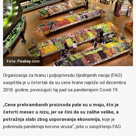
Foto: Pixabay.com
Organizacija za hranu i poljoprivredu Ujedinjenih nacija (FAO)
saopštila je u četvrtak da su cene hrane najniže od decembra
2018. godine, povezujući taj pad sa pandemijom Covid-19.
„
Cene prehrambenih proizvoda pale su u maju, što je
četvrti mesec u nizu, jer se čini da su zalihe velike, a
potražnja slabi zbog usporavanja ekonomija
, koje je
pokrenula pandemija korona virusa“, piše u saopštenju FAO.