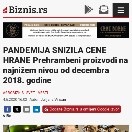
PANDEMIJA SNIZILA CENE
HRANE Prehrambeni proizvodi na
najnižem nivou od decembra
2018. godine
AGROBIZNIS
SVET
VESTI
4.6.2020 16:02
Autor:
Julijana Vincan
Dodajte Biznis.rs u omiljeni Google izvor
Više