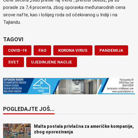
porasle za 7,4 procenta, zbog oporavka međunarodnih cena
sirove nafte, kao i lošijeg roda od očekivanog u Indiji i na
Tajlandu.
TAGOVI
COVID-19
FAO
KORONA VIRUS
PANDEMIJA
SVET
UJEDINJENE NACIJE
POGLEDAJTE JOŠ...
Malta postala privlačna za američke kompanije,
zbog oporezivanja