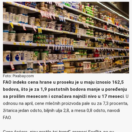
Foto: Pixabay.com
FAO indeks cena hrane u proseku je u maju iznosio 162,5
bodova, što je za 1,9 postotnih bodova manje u poređenju
sa prošlim mesecom i označava najniži nivo u 17 meseci
. U
odnosu na april, cene mlečnih proizvoda pale su za 7,3 procenta,
žitarica jedan odsto, biljnih ulja 2,8, a mesa 0,8 odsto, navodi
FAO.
Cene šećera „nisu pratile taj trend“, prenosi SeeBiz, pa su