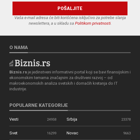
Vaša e-mail adresa će biti korišćena isključivo za potrebe slanja
newslettera, a u skladu sa
Politikom privatnosti
.
O NAMA
Biznis.rs
je jedinstveni informativni portal koji se bavi finansijskim i
ekonomskim temama značajnim za društveni razvoj – od
makroekonomskih analiza svetskih i domaćih kretanja do IT
industrije.
POPULARNE KATEGORIJE
Vesti
Srbija
24958
23378
Svet
Novac
16299
9663