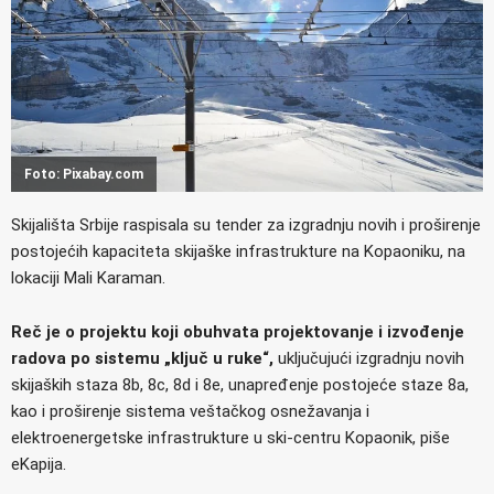
Foto: Pixabay.com
Skijališta Srbije raspisala su tender za izgradnju novih i proširenje
postojećih kapaciteta skijaške infrastrukture na Kopaoniku, na
lokaciji Mali Karaman.
Reč je o projektu koji obuhvata projektovanje i izvođenje
radova po sistemu „ključ u ruke“,
uključujući izgradnju novih
skijaških staza 8b, 8c, 8d i 8e, unapređenje postojeće staze 8a,
kao i proširenje sistema veštačkog osnežavanja i
elektroenergetske infrastrukture u ski-centru Kopaonik, piše
eKapija.