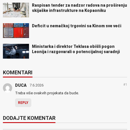
Raspisan tender za nadzor radova na proširenju
skijaške infrastrukture na Kopaoniku
Deficit u nemačkoj trgovini sa Kinom sve veći
Ministarka i direktor Teklasa obišli pogon
Leonija i razgovarali o potencijalnoj saradnji
KOMENTARI
#1
DUCA
7.6.2026
Treba više ovakvih projekata da bude.
REPLY
DODAJTE KOMENTAR