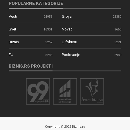
POPULARNE KATEGORIJE
Vesti
Srbija
24958
23380
Svet
Novac
16301
9663
Biznis
U fokusu
9262
9221
EU
Poslovanje
8285
6989
BIZNIS.RS PROJEKTI
Copyright © 2026 Biznis.rs