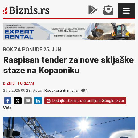
ROK ZA PONUDE 25. JUN
Raspisan tender za nove skijaške
staze na Kopaoniku
BIZNIS
TURIZAM
29.5.2026 09:23
Autor:
Redakcija Biznis.rs
1
Dodajte Biznis.rs u omiljeni Google izvor
Više