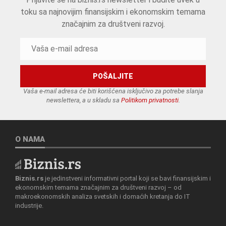
toku sa najnovijim finansijskim i ekonomskim temama
značajnim za društveni razvoj.
Vaša e-mail adresa će biti korišćena isključivo za potrebe slanja
newslettera, a u skladu sa
Politikom privatnosti
.
O NAMA
Biznis.rs
je jedinstveni informativni portal koji se bavi finansijskim i
ekonomskim temama značajnim za društveni razvoj – od
makroekonomskih analiza svetskih i domaćih kretanja do IT
industrije.