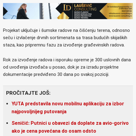
Projekat uključuje i šumske radove na čišćenju terena, odnosno
seču i izvlačenje drvnih sortimenata sa trasa budućih skijaških
staza, kao pripremnu fazu za izvođenje građevinskih radova.
Rok za izvođenje radova i isporuku opreme je 300 uslovnih dana
od uvođenja izvođača u posao, dok je za izradu projektne
dokumentacije predviđeno 30 dana po svakoj poziciji.
PROČITAJTE JOŠ:
YUTA predstavila novu mobilnu aplikaciju za izbor
najpovoljnijeg putovanja
Seničić: Putnici u obavezi da doplate za avio-gorivo
ako je cena povećana do osam odsto