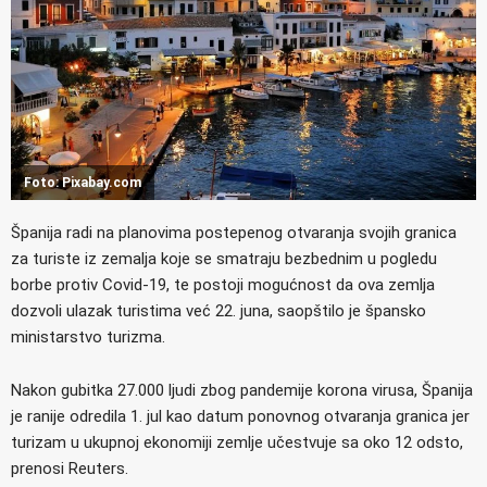
Foto: Pixabay.com
Španija radi na planovima postepenog otvaranja svojih granica
za turiste iz zemalja koje se smatraju bezbednim u pogledu
borbe protiv Covid-19, te postoji mogućnost da ova zemlja
dozvoli ulazak turistima već 22. juna, saopštilo je špansko
ministarstvo turizma.
Nakon gubitka 27.000 ljudi zbog pandemije korona virusa, Španija
je ranije odredila 1. jul kao datum ponovnog otvaranja granica jer
turizam u ukupnoj ekonomiji zemlje učestvuje sa oko 12 odsto,
prenosi Reuters.