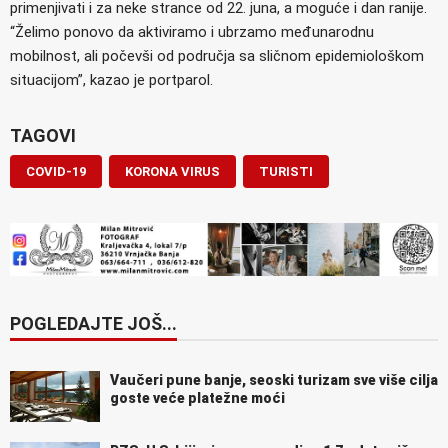
primenjivati i za neke strance od 22. juna, a moguće i dan ranije.
“Želimo ponovo da aktiviramo i ubrzamo međunarodnu
mobilnost, ali počevši od područja sa sličnom epidemiološkom
situacijom”, kazao je portparol.
TAGOVI
COVID-19
KORONA VIRUS
TURISTI
POGLEDAJTE JOŠ...
Vaučeri pune banje, seoski turizam sve više cilja
goste veće platežne moći