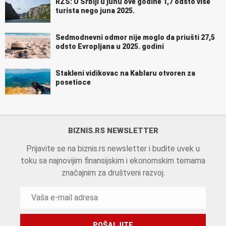
RZS: U Srbiji u junu ove godine 1,7 odsto više
turista nego juna 2025.
Sedmodnevni odmor nije moglo da priušti 27,5
odsto Evropljana u 2025. godini
Stakleni vidikovac na Kablaru otvoren za
posetioce
BIZNIS.RS NEWSLETTER
Prijavite se na biznis.rs newsletter i budite uvek u
toku sa najnovijim finansijskim i ekonomskim temama
značajnim za društveni razvoj.