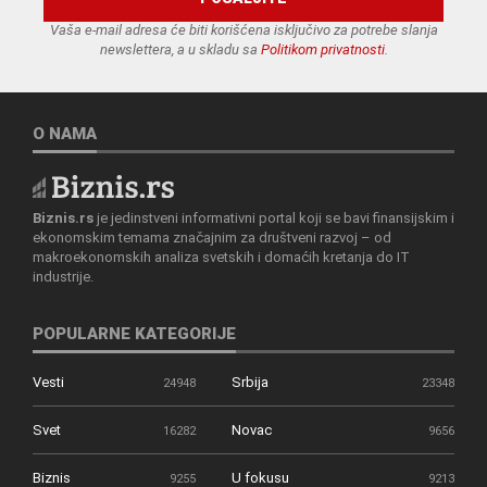
Vaša e-mail adresa će biti korišćena isključivo za potrebe slanja
newslettera, a u skladu sa
Politikom privatnosti
.
O NAMA
Biznis.rs
je jedinstveni informativni portal koji se bavi finansijskim i
ekonomskim temama značajnim za društveni razvoj – od
makroekonomskih analiza svetskih i domaćih kretanja do IT
industrije.
POPULARNE KATEGORIJE
Vesti
Srbija
24948
23348
Svet
Novac
16282
9656
Biznis
U fokusu
9255
9213