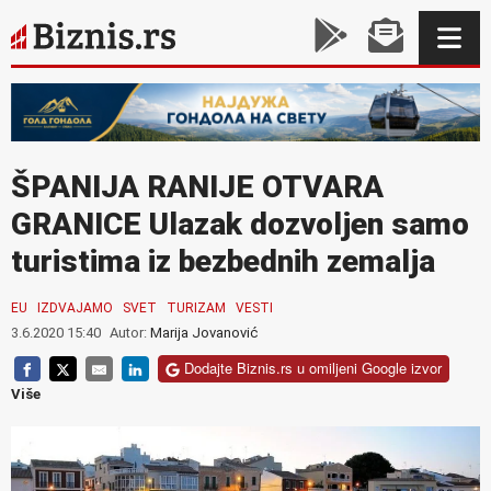
ŠPANIJA RANIJE OTVARA
GRANICE Ulazak dozvoljen samo
turistima iz bezbednih zemalja
EU
IZDVAJAMO
SVET
TURIZAM
VESTI
3.6.2020 15:40
Autor:
Marija Jovanović
Dodajte Biznis.rs u omiljeni Google izvor
Više