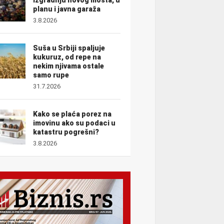
planu i javna garaža
3.8.2026
Suša u Srbiji spaljuje
kukuruz, od repe na
nekim njivama ostale
samo rupe
31.7.2026
Kako se plaća porez na
imovinu ako su podaci u
katastru pogrešni?
3.8.2026