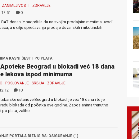
ZANIMLJIVOSTI
ZDRAVLJE
 13:51
0
 BAT danas je saopštila da na svojim prodajnim mestima uvodi
paca, a u cilju sprečavanja prodaje duvanskih i nikotinskih
IMA KASNI ŠEST I PO PLATA
Apoteke Beograd u blokadi već 18 dana
he lekova ispod minimuma
MO
POSLOVANJE
SRBIJA
ZDRAVLJE
12:12
10
ekarske ustanove Beograd u blokadi je već 18 dana i to je
redu blokada od početka ove godine. Zaposlenima trenutno
i po plata, zalihe...
ANJE PORTALA BIZNIS.RS: OSIGURANJE (1)