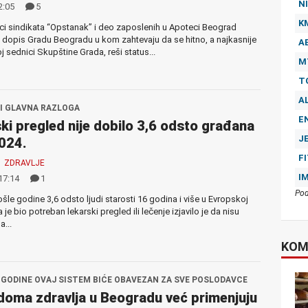
NI
2:05
5
K
ci sindikata “Opstanak” i deo zaposlenih u Apoteci Beograd
 dopis Gradu Beogradu u kom zahtevaju da se hitno, a najkasnije
A
j sednici Skupštine Grada, reši status...
M
T
A
I GLAVNA RAZLOGA
E
ki pregled nije dobilo 3,6 odsto građana
J
024.
F
ZDRAVLJE
I
17:14
1
Pod
le godine 3,6 odsto ljudi starosti 16 godina i više u Evropskoj
a je bio potreban lekarski pregled ili lečenje izjavilo je da nisu
a...
KOM
 GODINE OVAJ SISTEM BIĆE OBAVEZAN ZA SVE POSLODAVCE
 doma zdravlja u Beogradu već primenjuju