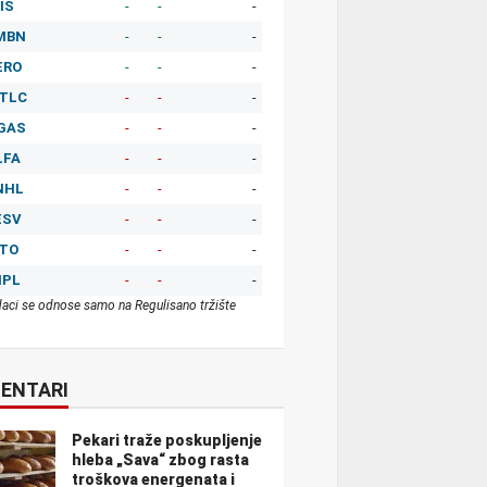
IS
-
-
-
MBN
-
-
-
ERO
-
-
-
TLC
-
-
-
GAS
-
-
-
LFA
-
-
-
NHL
-
-
-
ESV
-
-
-
ITO
-
-
-
MPL
-
-
-
aci se odnose samo na Regulisano tržište
ENTARI
Pekari traže poskupljenje
hleba „Sava“ zbog rasta
troškova energenata i