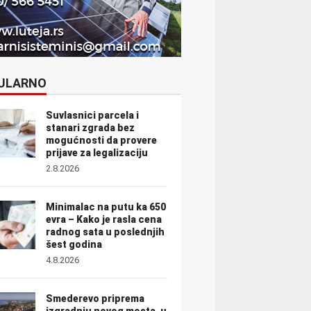
ULARNO
Suvlasnici parcela i
stanari zgrada bez
mogućnosti da provere
prijave za legalizaciju
2.8.2026
Minimalac na putu ka 650
evra – Kako je rasla cena
radnog sata u poslednjih
šest godina
4.8.2026
Smederevo priprema
izgradnju novog mosta, u