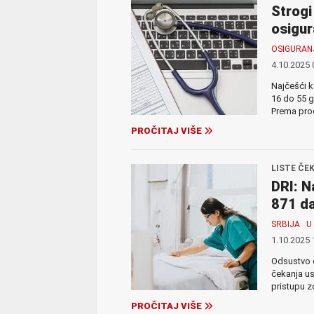
Strogi
osigur
OSIGURAN
4.10.2025 
Najčešći k
16 do 55 g
Prema pro
PROČITAJ VIŠE
LISTE ČE
DRI: N
871 d
SRBIJA
U
1.10.2025 
Odsustvo e
čekanja us
pristupu zd
PROČITAJ VIŠE