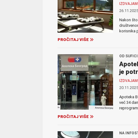
IZDVAJA
26.11.2025
Nakon što 
društvenom
korisnika 
PROČITAJ VIŠE
OD SUFIC
Apotek
je pot
IZDVAJA
20.11.2025
Apoteka Be
već 34 dan
reprogram
PROČITAJ VIŠE
NA INFOS