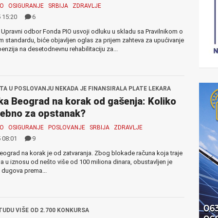
MO
OSIGURANJE
SRBIJA
ZDRAVLJE
 15:20
6
Upravni odbor Fonda PIO usvoji odluku u skladu sa Pravilnikom o
 standardu, biće objavljen oglas za prijem zahteva za upućivanje
penzija na desetodnevnu rehabilitaciju za...
ITA U POSLOVANJU NEKADA JE FINANSIRALA PLATE LEKARA
a Beograd na korak od gašenja: Koliko
rebno za opstanak?
MO
OSIGURANJE
POSLOVANJE
SRBIJA
ZDRAVLJE
 08:01
9
ograd na korak je od zatvaranja. Zbog blokade računa koja traje
a u iznosu od nešto više od 100 miliona dinara, obustavljen je
 dugova prema...
TUDU VIŠE OD 2.700 KONKURSA