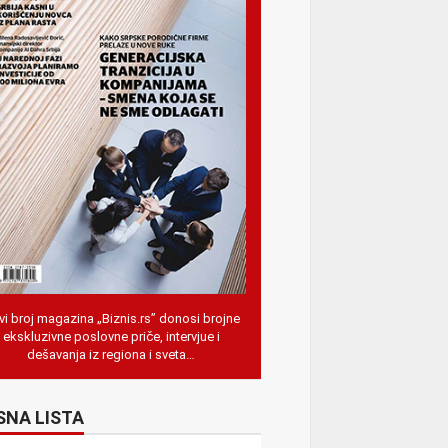
i broj magazina „Biznis.rs” donosi brojne
ekskluzivne poslovne priče, intervjue i
dešavanja iz regiona i sveta…
SNA LISTA