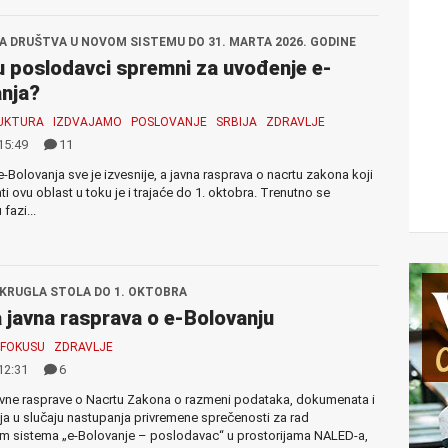
A DRUŠTVA U NOVOM SISTEMU DO 31. MARTA 2026. GODINE
su poslodavci spremni za uvođenje e-
nja?
UKTURA
IZDVAJAMO
POSLOVANJE
SRBIJA
ZDRAVLJE
15:49
11
-Bolovanja sve je izvesnije, a javna rasprava o nacrtu zakona koji
ti ovu oblast u toku je i trajaće do 1. oktobra. Trenutno se
fazi...
OKRUGLA STOLA DO 1. OKTOBRA
 javna rasprava o e-Bolovanju
 FOKUSU
ZDRAVLJE
12:31
6
avne rasprave o Nacrtu Zakona o razmeni podataka, dokumenata i
a u slučaju nastupanja privremene sprečenosti za rad
em sistema „e-Bolovanje – poslodavac“ u prostorijama NALED-a,