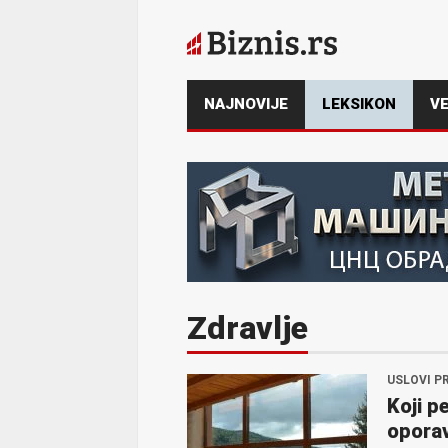
NAJNOVIJE
LEKSIKON
VE
Zdravlje
USLOVI P
Koji p
oporav