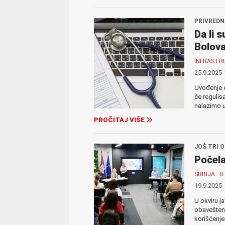
PRIVREDN
Da li 
Bolova
INFRASTR
25.9.2025 
Uvođenje e
će regulisa
nalazimo u 
PROČITAJ VIŠE
JOŠ TRI 
Počela
SRBIJA
U
19.9.2025 
U okviru j
obaveštenj
korišćenj