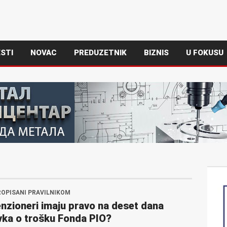
STI
NOVAC
PREDUZETNIK
BIZNIS
U FOKUSU
ROPISANI PRAVILNIKOM
enzioneri imaju pravo na deset dana
ka o trošku Fonda PIO?