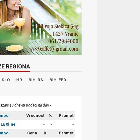
ZE REGIONA
SLO
HR
BIH-RS
BIH-FED
kazani su dnevni podaci na dan -
imbol
Vrednost
%
Promet
LEXline
-
-
-
imbol
Cena
%
Promet