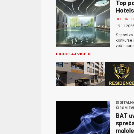
Top po
Hotels
REGION
S
19.11.2025
Sajtovi za
konkurse i
veći napred
PROČITAJ VIŠE
DIGITALN
ŠIROM EV
BAT uv
spreča
malole