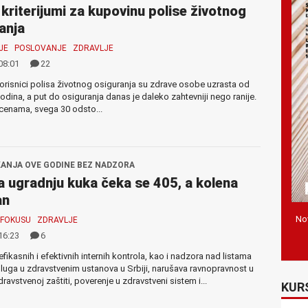
 kriterijumi za kupovinu polise životnog
anja
JE
POSLOVANJE
ZDRAVLJE
08:01
22
orisnici polisa životnog osiguranja su zdrave osobe uzrasta od
odina, a put do osiguranja danas je daleko zahtevniji nego ranije.
cenama, svega 30 odsto...
KANJA OVE GODINE BEZ NADZORA
a ugradnju kuka čeka se 405, a kolena
an
Nov
 FOKUSU
ZDRAVLJE
16:23
6
fikasnih i efektivnih internih kontrola, kao i nadzora nad listama
luga u zdravstvenim ustanova u Srbiji, narušava ravnopravnost u
ravstvenoj zaštiti, poverenje u zdravstveni sistem i...
KUR