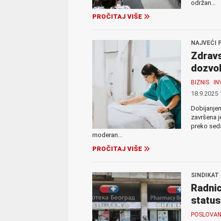
održan...
PROČITAJ VIŠE
NAJVEĆI 
Zdravs
dozvo
BIZNIS
IN
18.9.2025 
Dobijanje
završena je
preko seda
moderan...
PROČITAJ VIŠE
SINDIKAT
Radnic
status
POSLOVAN