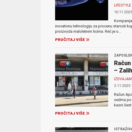
LIFESTYLE
10.11.2025
Kompanija
inovativnu tehnologiju za procenu starosti ku
proizvoda maloletnim licima. Reč je o...
PROČITAJ VIŠE
ZAPOSLEN
Račun 
– Zali
IZDVAJA
3.11.2025 
Račun Apot
sedma po 
kasni šest 
PROČITAJ VIŠE
ISTRAŽIV