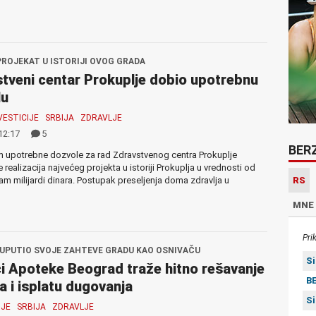
PROJEKAT U ISTORIJI OVOG GRADA
tveni centar Prokuplje dobio upotrebnu
lu
VESTICIJE
SRBIJA
ZDRAVLJE
12:17
5
BER
m upotrebne dozvole za rad Zdravstvenog centra Prokuplje
 realizacija najvećeg projekta u istoriji Prokuplja u vrednosti od
RS
m milijardi dinara. Postupak preseljenja doma zdravlja u
MNE
Pri
 UPUTIO SVOJE ZAHTEVE GRADU KAO OSNIVAČU
S
i Apoteke Beograd traže hitno rešavanje
BE
a i isplatu dugovanja
S
JE
SRBIJA
ZDRAVLJE