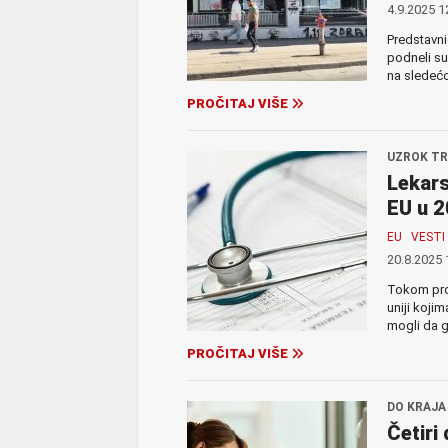
4.9.2025 1
Predstavni
podneli su
na sledećo
PROČITAJ VIŠE
UZROK TR
Lekars
EU u 2
EU
VESTI
20.8.2025 
Tokom proš
uniji kojim
mogli da g
PROČITAJ VIŠE
DO KRAJA
Četiri