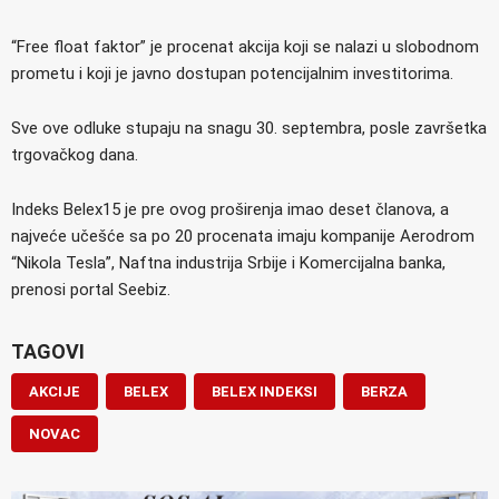
“Free float faktor” je procenat akcija koji se nalazi u slobodnom
prometu i koji je javno dostupan potencijalnim investitorima.
Sve ove odluke stupaju na snagu 30. septembra, posle završetka
trgovačkog dana.
Indeks Belex15 je pre ovog proširenja imao deset članova, a
najveće učešće sa po 20 procenata imaju kompanije Aerodrom
“Nikola Tesla”, Naftna industrija Srbije i Komercijalna banka,
prenosi portal Seebiz.
TAGOVI
AKCIJE
BELEX
BELEX INDEKSI
BERZA
NOVAC