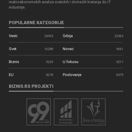
makroekonomskih analiza svetskih i domaćih kretanja do IT
industrije.
POPULARNE KATEGORIJE
Vesti
Srbija
24953
23363
Svet
Novac
16288
9661
Biznis
U fokusu
9259
9217
EU
Poslovanje
8278
6979
BIZNIS.RS PROJEKTI