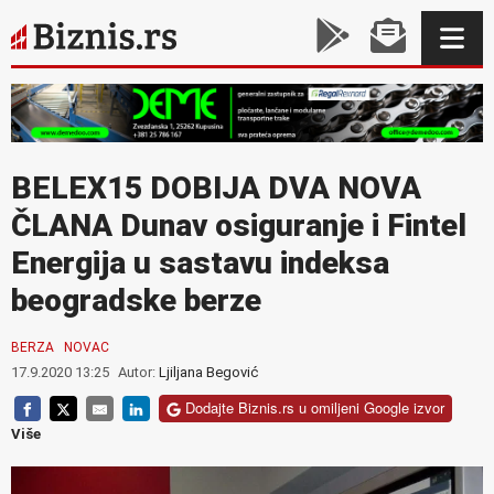
BELEX15 DOBIJA DVA NOVA
ČLANA Dunav osiguranje i Fintel
Energija u sastavu indeksa
beogradske berze
BERZA
NOVAC
17.9.2020 13:25
Autor:
Ljiljana Begović
Dodajte Biznis.rs u omiljeni Google izvor
Više