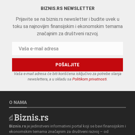
BIZNIS.RS NEWSLETTER
Prijavite se na biznis.rs newsletter i budite uvek u
toku sa najnovijim finansijskim i ekonomskim temama
značajnim za društveni razvoj.
Vaša e-mail adresa će biti korišćena isključivo za potrebe slanja
newslettera, a u skladu sa
Politikom privatnosti
.
O NAMA
Biznis.rs
je jedinstveni informativni portal koji se bavi finansijskim i
ekonomskim temama značajnim za društveni razvoj – od