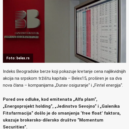
Foto: belex.rs
Indeks Beogradske berze koji pokazuje kretanje cena najlikvidnijih
akcija na srpskom tržištu kapitala – Belex15, proširen je sa dva
nova člana – kompanijama „Dunav osiguranje“ i „Fintel energija“.
Pored ove odluke, kod emitenata „Alfa plam“,
„Energoprojekt holding“, „Jedinstvo Sevojno“ i „Galenika
Fitofarmacija“ došlo je do smanjenja ‘free float’ faktora,
ukazuje brokersko-dilersko društvo “Momentum
Securities”.