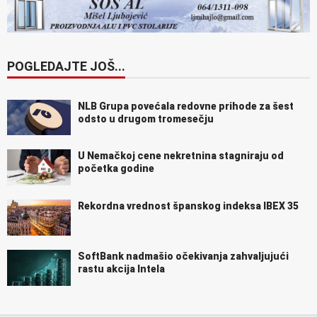
POGLEDAJTE JOŠ...
NLB Grupa povećala redovne prihode za šest
odsto u drugom tromesečju
U Nemačkoj cene nekretnina stagniraju od
početka godine
Rekordna vrednost španskog indeksa IBEX 35
SoftBank nadmašio očekivanja zahvaljujući
rastu akcija Intela