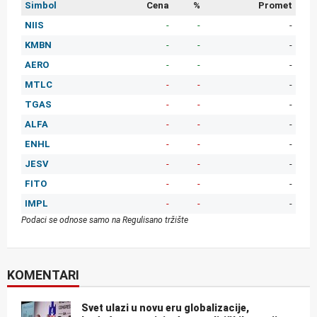
Simbol
Cena
%
Promet
NIIS
-
-
-
KMBN
-
-
-
AERO
-
-
-
MTLC
-
-
-
TGAS
-
-
-
ALFA
-
-
-
ENHL
-
-
-
JESV
-
-
-
FITO
-
-
-
IMPL
-
-
-
Podaci se odnose samo na Regulisano tržište
KOMENTARI
Svet ulazi u novu eru globalizacije,