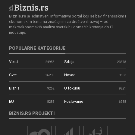
Biznis.rs
je jedinstveni informativni portal koji se bavi finansijskim i
ekonomskim temama značajnim za društveni razvoj – od
makroekonomskih analiza svetskih i domaćih kretanja do IT
industrije.
POPULARNE KATEGORIJE
Vesti
Srbija
24958
23378
Svet
Novac
16299
9663
Biznis
U fokusu
9262
9221
EU
Poslovanje
8285
6988
BIZNIS.RS PROJEKTI