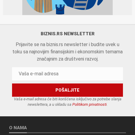
BIZNIS.RS NEWSLETTER
Prijavite se na biznis.rs newsletter i budite uvek u
toku sa najnovijim finansijskim i ekonomskim temama
značajnim za društveni razvoj.
Vaša e-mail adresa će biti korišćena isključivo za potrebe slanja
newslettera, a u skladu sa
Politikom privatnosti
.
O NAMA