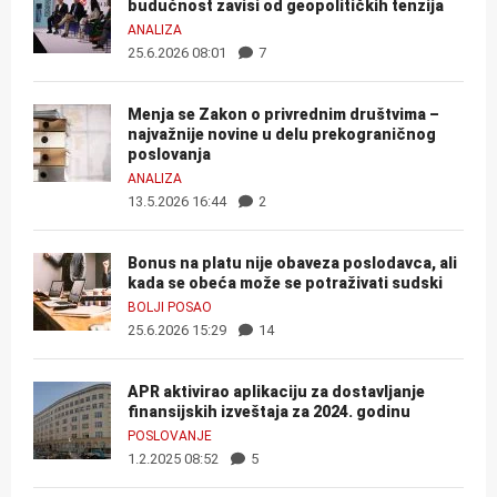
budućnost zavisi od geopolitičkih tenzija
ANALIZA
25.6.2026 08:01
7
Menja se Zakon o privrednim društvima –
najvažnije novine u delu prekograničnog
poslovanja
ANALIZA
13.5.2026 16:44
2
Bonus na platu nije obaveza poslodavca, ali
kada se obeća može se potraživati sudski
BOLJI POSAO
25.6.2026 15:29
14
APR aktivirao aplikaciju za dostavljanje
finansijskih izveštaja za 2024. godinu
POSLOVANJE
1.2.2025 08:52
5