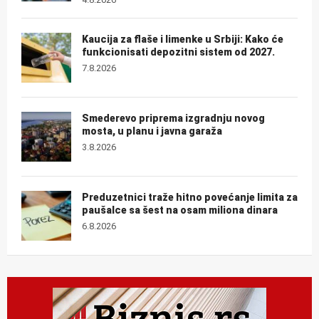
Kaucija za flaše i limenke u Srbiji: Kako će
funkcionisati depozitni sistem od 2027.
7.8.2026
Smederevo priprema izgradnju novog
mosta, u planu i javna garaža
3.8.2026
Preduzetnici traže hitno povećanje limita za
paušalce sa šest na osam miliona dinara
6.8.2026