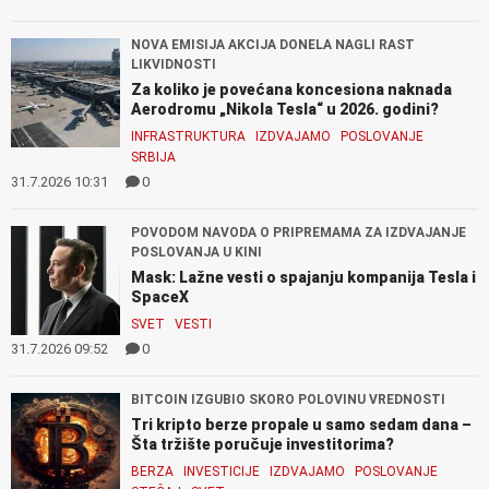
NOVA EMISIJA AKCIJA DONELA NAGLI RAST
LIKVIDNOSTI
Za koliko je povećana koncesiona naknada
Aerodromu „Nikola Tesla“ u 2026. godini?
INFRASTRUKTURA
IZDVAJAMO
POSLOVANJE
SRBIJA
31.7.2026 10:31
0
POVODOM NAVODA O PRIPREMAMA ZA IZDVAJANJE
POSLOVANJA U KINI
Mask: Lažne vesti o spajanju kompanija Tesla i
SpaceX
SVET
VESTI
31.7.2026 09:52
0
BITCOIN IZGUBIO SKORO POLOVINU VREDNOSTI
Tri kripto berze propale u samo sedam dana –
Šta tržište poručuje investitorima?
BERZA
INVESTICIJE
IZDVAJAMO
POSLOVANJE