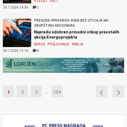
STEČAJ
SVET
30.7.2026 14:55
2
PRESUDA UPRAVNOG SUDA BEZ UTICAJA NA
SKUPŠTINU AKCIONARA
Napredu odobren prinudni otkup preostalih
akcija Energoprojekta
BERZA
POSLOVANJE
SRBIJA
30.7.2026 13:14
0
1
2
3
…
124