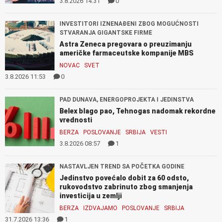
3.8.2026 14:31
0
INVESTITORI IZNENAĐENI ZBOG MOGUĆNOSTI
STVARANJA GIGANTSKE FIRME
Astra Zeneca pregovara o preuzimanju
američke farmaceutske kompanije MBS
NOVAC
SVET
3.8.2026 11:53
0
PAD DUNAVA, ENERGOPROJEKTA I JEDINSTVA
Belex blago pao, Tehnogas nadomak rekordne
vrednosti
BERZA
POSLOVANJE
SRBIJA
VESTI
3.8.2026 08:57
1
NASTAVLJEN TREND SA POČETKA GODINE
Jedinstvo povećalo dobit za 60 odsto,
rukovodstvo zabrinuto zbog smanjenja
investicija u zemlji
BERZA
IZDVAJAMO
POSLOVANJE
SRBIJA
31.7.2026 13:36
1