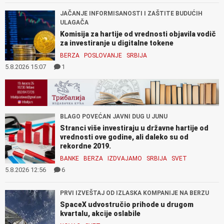
JAČANJE INFORMISANOSTI I ZAŠTITE BUDUĆIH
ULAGAČA
Komisija za hartije od vrednosti objavila vodič
za investiranje u digitalne tokene
BERZA
POSLOVANJE
SRBIJA
5.8.2026 15:07
1
BLAGO POVEĆAN JAVNI DUG U JUNU
Stranci više investiraju u državne hartije od
vrednosti ove godine, ali daleko su od
rekordne 2019.
BANKE
BERZA
IZDVAJAMO
SRBIJA
SVET
5.8.2026 12:56
6
PRVI IZVEŠTAJ OD IZLASKA KOMPANIJE NA BERZU
SpaceX udvostručio prihode u drugom
kvartalu, akcije oslabile