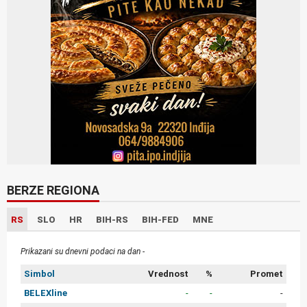
BERZE REGIONA
RS
SLO
HR
BIH-RS
BIH-FED
MNE
Prikazani su dnevni podaci na dan -
Simbol
Vrednost
%
Promet
BELEXline
-
-
-