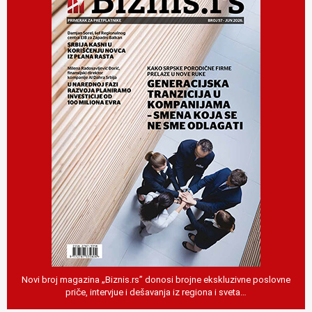
Novi broj magazina „Biznis.rs” donosi brojne ekskluzivne poslovne
priče, intervjue i dešavanja iz regiona i sveta…