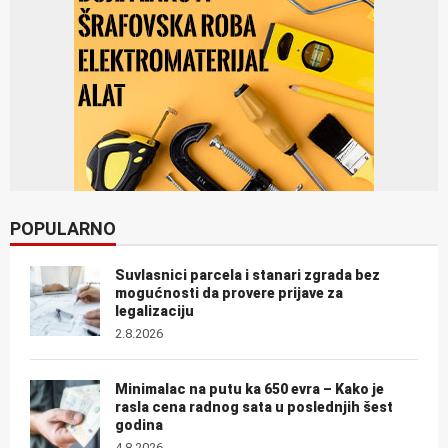
POPULARNO
Suvlasnici parcela i stanari zgrada bez
mogućnosti da provere prijave za
legalizaciju
2.8.2026
Minimalac na putu ka 650 evra – Kako je
rasla cena radnog sata u poslednjih šest
godina
4.8.2026