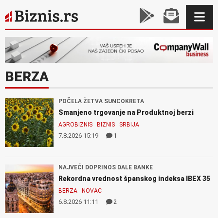
BERZA
POČELA ŽETVA SUNCOKRETA
Smanjeno trgovanje na Produktnoj berzi
AGROBIZNIS
BIZNIS
SRBIJA
7.8.2026 15:19
1
NAJVEĆI DOPRINOS DALE BANKE
Rekordna vrednost španskog indeksa IBEX 35
BERZA
NOVAC
6.8.2026 11:11
2