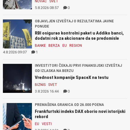
NOVAC
SVET
5.8.2026 08:57
0
OBJAVLJEN IZVEŠTAJ O REZULTATIMA JAVNE
PONUDE
RBI osigurao kontrolni paket u Addiko banci,
dodatni rok za akcionare da se predomisle
BANKE
BERZA
EU
REGION
4.8.2026 09:07
1
INVESTITORI ČEKAJU PRVI FINANSIJSKI IZVEŠTAJ
OD IZLASKA NA BERZU
Vrednost kompanije SpaceX na testu
BIZNIS
SVET
3.8.2026 16:44
0
PREMAŠENA GRANICA OD 26.000 POENA
Frankfurtski indeks DAX oborio novi istorijski
rekord
EU
VESTI