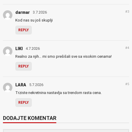
#3
darmar
3.7.2026
Kod nas su još skuplji
REPLY
#4
LIKI
4.7.2026
Realno za njih… mi smo prešišali sve sa visokim cenama!
REPLY
#5
LARA
5.7.2026
Trziste nekretnina nastavlja sa trendom rasta cena.
REPLY
DODAJTE KOMENTAR