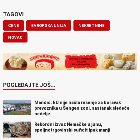
TAGOVI
CENE
EVROPSKA UNIJA
NEKRETNINE
NOVAC
POGLEDAJTE JOŠ...
Mandić: EU nije našla rešenje za boravak
prevoznika u Šengen zoni, sastanak sledeće
nedelje
Rekordni izvoz Nemačke u junu,
spoljnotrgovinski suficit ipak manji