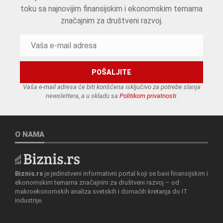
toku sa najnovijim finansijskim i ekonomskim temama
značajnim za društveni razvoj.
Vaša e-mail adresa će biti korišćena isključivo za potrebe slanja
newslettera, a u skladu sa
Politikom privatnosti
.
O NAMA
Biznis.rs
je jedinstveni informativni portal koji se bavi finansijskim i
ekonomskim temama značajnim za društveni razvoj – od
makroekonomskih analiza svetskih i domaćih kretanja do IT
industrije.