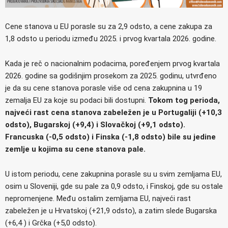
Cene stanova u EU porasle su za 2,9 odsto, a cene zakupa za
1,8 odsto u periodu između 2025. i prvog kvartala 2026. godine.
Kada je reč o nacionalnim podacima, poređenjem prvog kvartala
2026. godine sa godišnjim prosekom za 2025. godinu, utvrđeno
je da su cene stanova porasle više od cena zakupnina u 19
zemalja EU za koje su podaci bili dostupni.
Tokom tog perioda,
najveći rast cena stanova zabeležen je u Portugaliji (+10,3
odsto), Bugarskoj (+9,4) i Slovačkoj (+9,1 odsto).
Francuska (-0,5 odsto) i Finska (-1,8 odsto) bile su jedine
zemlje u kojima su cene stanova pale.
U istom periodu, cene zakupnina porasle su u svim zemljama EU,
osim u Sloveniji, gde su pale za 0,9 odsto, i Finskoj, gde su ostale
nepromenjene. Među ostalim zemljama EU, najveći rast
zabeležen je u Hrvatskoj (+21,9 odsto), a zatim slede Bugarska
(+6,4 ) i Grčka (+5,0 odsto).