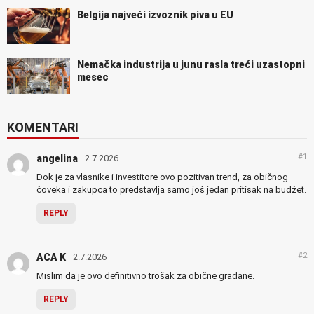
Belgija najveći izvoznik piva u EU
Nemačka industrija u junu rasla treći uzastopni
mesec
KOMENTARI
#1
angelina
2.7.2026
Dok je za vlasnike i investitore ovo pozitivan trend, za običnog
čoveka i zakupca to predstavlja samo još jedan pritisak na budžet.
REPLY
#2
ACA K
2.7.2026
Mislim da je ovo definitivno trošak za obične građane.
REPLY