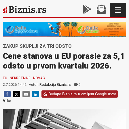
ZAKUP SKUPLJI ZA TRI ODSTO
Cene stanova u EU porasle za 5,1
odsto u prvom kvartalu 2026.
EU
NEKRETNINE
NOVAC
2.7.2026 14:42
Autor:
Redakcija Biznis.rs
5
Dodajte Biznis.rs u omiljeni Google izvor
Više