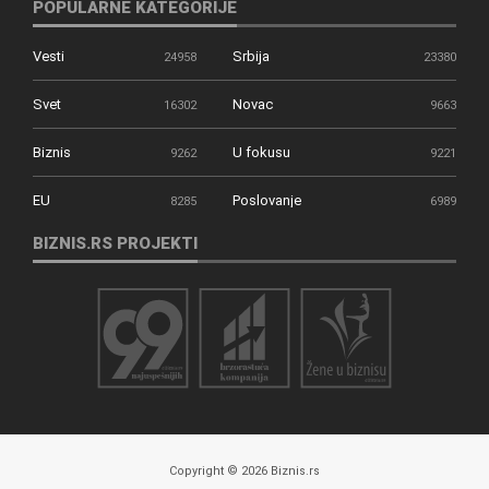
POPULARNE KATEGORIJE
Vesti
Srbija
24958
23380
Svet
Novac
16302
9663
Biznis
U fokusu
9262
9221
EU
Poslovanje
8285
6989
BIZNIS.RS PROJEKTI
Copyright © 2026 Biznis.rs