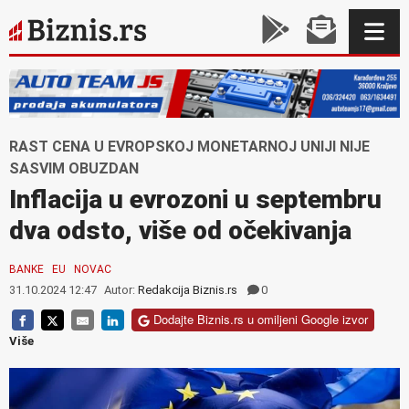
RAST CENA U EVROPSKOJ MONETARNOJ UNIJI NIJE
SASVIM OBUZDAN
Inflacija u evrozoni u septembru
dva odsto, više od očekivanja
BANKE
EU
NOVAC
31.10.2024 12:47
Autor:
Redakcija Biznis.rs
0
Dodajte Biznis.rs u omiljeni Google izvor
Više