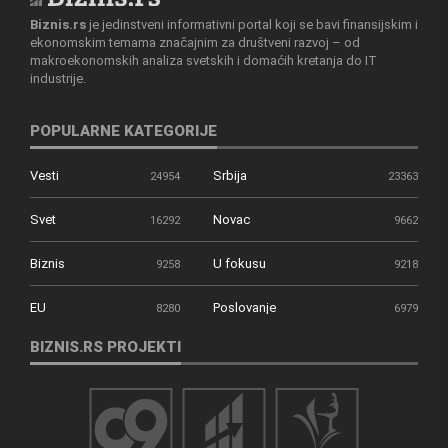
Biznis.rs
je jedinstveni informativni portal koji se bavi finansijskim i
ekonomskim temama značajnim za društveni razvoj – od
makroekonomskih analiza svetskih i domaćih kretanja do IT
industrije.
POPULARNE KATEGORIJE
Vesti
Srbija
24954
23363
Svet
Novac
16292
9662
Biznis
U fokusu
9258
9218
EU
Poslovanje
8280
6979
BIZNIS.RS PROJEKTI