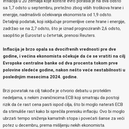
Inflacija u 20 zemalja koje koriste evro porasla je na dva odsto
sa 1,7 odsto u septembru, pretežno zbog viših troškova hrane i
energije, nadmašivši očekivanja ekonomista od 1,9 odsto.
Detaljniji podatak, koji isključuje promenljive cene hrane i energije,
zadržao se na 2,7 odsto, što je iznad prognoziranih 2,6 odsto,
saopštio je Eurostat u četvrtak, prenosi Reuters.
Inflacija je brzo opala sa dvocifrenih vrednosti pre dve
godine, i većina ekonomista očekuje da će se vratiti na cilj
Evropske centralne banke od dva procenta tokom prve
polovine sledeće godine, nakon nešto veće nestabilnosti u
poslednjim mesecima 2024. godine.
Brzi povratak na cilj takođe je otvorio debatu u proteklim
nedeljama, s nekim zvaničnicima ECB koji smatraju da postoji
rizik da će rast cena pasti ispod cilja, što bi moglo naterati ECB
da stimuliše rast kako bi sprečila prenisku inflaciju. Ovo bi moglo
ubrzati tempo sniženja kamatnih stopa i povećati šanse za veći
potez u decembru, prema mišljenju nekih ekonomista.