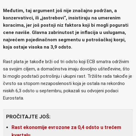
Međutim, taj argument još nije značajno podržan, a
konzervativci, ili „jastrebovi“, insistiraju na umerenim
koracima, jer još postoji niz faktora koji bi mogli pogurati
cene naviše. Glavna zabrinutost je inflacija u uslugama,
najvećem pojedinačnom segmentu u potrošačkoj korpi,
koja ostaje visoka na 3,9 odsto.
Rast plata je takođe brži od tri odsto koji ECB smatra održivim
sa svojim ciljem, a domaćinstva imaju dovoljno ušteđevine, što
bi moglo podstaći potrošnju i ukupni rast. Tržište rada takođe je
čvrsto sa stopom nezaposlenosti koja je ostala na rekordno
niskih 6,3 odsto u septembru, pokazali su odvojeni podaci
Eurostata.
PROČITAJTE JOŠ:
Rast ekonomije evrozone za 0,4 odsto u trećem
kvartalu