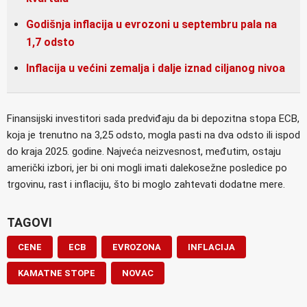
Godišnja inflacija u evrozoni u septembru pala na
1,7 odsto
Inflacija u većini zemalja i dalje iznad ciljanog nivoa
Finansijski investitori sada predviđaju da bi depozitna stopa ECB,
koja je trenutno na 3,25 odsto, mogla pasti na dva odsto ili ispod
do kraja 2025. godine. Najveća neizvesnost, međutim, ostaju
američki izbori, jer bi oni mogli imati dalekosežne posledice po
trgovinu, rast i inflaciju, što bi moglo zahtevati dodatne mere.
TAGOVI
CENE
ECB
EVROZONA
INFLACIJA
KAMATNE STOPE
NOVAC