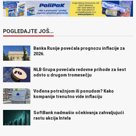
POGLEDAJTE JOŠ...
Banka Rusije povećala prognozu inflacije za
2026.
NLB Grupa povećala redovne prihode za šest
odsto u drugom tromesečju
Vođena potražnjom ili ponudom? Kako
kompanije trenutno vide inflaciju
SoftBank nadmašio očekivanja zahvaljujući
rastu akcija Intela