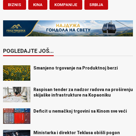
BIZNIS
KINA
KOMPANIJE
SRBIJA
POGLEDAJTE JOŠ...
Smanjeno trgovanje na Produktnoj berzi
Raspisan tender za nadzor radova na proširenju
skijaške infrastrukture na Kopaoniku
Deficit u nemačkoj trgovini sa Kinom sve veći
Ministarka i direktor Teklasa obišli pogon