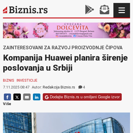
ZAINTERESOVANI ZA RAZVOJ PROIZVODNJE ČIPOVA
Kompanija Huawei planira širenje
poslovanja u Srbiji
BIZNIS
INVESTICIJE
7.11.2025 08:47
Autor:
Redakcija Biznis.rs
4
Dodajte Biznis.rs u omiljeni Google izvor
Više