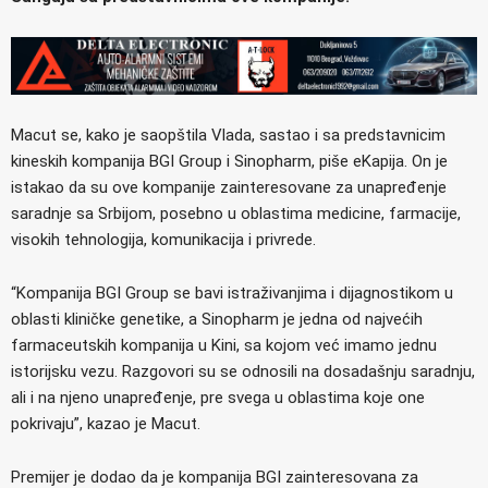
Macut se, kako je saopštila Vlada, sastao i sa predstavnicim
kineskih kompanija BGI Group i Sinopharm, piše eKapija. On je
istakao da su ove kompanije zainteresovane za unapređenje
saradnje sa Srbijom, posebno u oblastima medicine, farmacije,
visokih tehnologija, komunikacija i privrede.
“Kompanija BGI Group se bavi istraživanjima i dijagnostikom u
oblasti kliničke genetike, a Sinopharm je jedna od najvećih
farmaceutskih kompanija u Kini, sa kojom već imamo jednu
istorijsku vezu. Razgovori su se odnosili na dosadašnju saradnju,
ali i na njeno unapređenje, pre svega u oblastima koje one
pokrivaju”, kazao je Macut.
Premijer je dodao da je kompanija BGI zainteresovana za