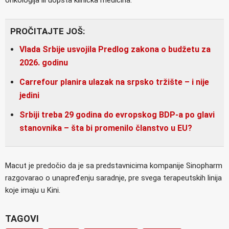
PROČITAJTE JOŠ:
Vlada Srbije usvojila Predlog zakona o budžetu za
2026. godinu
Carrefour planira ulazak na srpsko tržište – i nije
jedini
Srbiji treba 29 godina do evropskog BDP-a po glavi
stanovnika – šta bi promenilo članstvo u EU?
Macut je predočio da je sa predstavnicima kompanije Sinopharm
razgovarao o unapređenju saradnje, pre svega terapeutskih linija
koje imaju u Kini.
TAGOVI