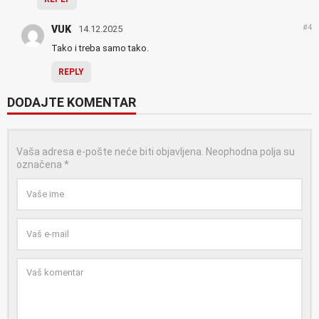
#4
VUK
14.12.2025
Tako i treba samo tako.
REPLY
DODAJTE KOMENTAR
Vaša adresa e-pošte neće biti objavljena.
Neophodna polja su
označena
*