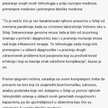
plasiranje svojih novih tehnologija u polju razvojne medicine,
primenjene medicine i primenjene kliničke medicine.
“To je nešto što je već karakterisalo njihovo prisustvo u Srbiji od
vremena pandemije, kada su otvorene laboratorije Vatreno oko u
Srbiji. Sekvenciranje genoma virusa tada je bilo od izuzetnog
značaja u potvrdi i dijagnostici, kao i u praćenju mutacija virusa
radi bolje efikasnosti terapije. Te tehnologije sada mogu biti
primenjene i u oblasti dijagnostike i u praćenju drugih
zdravstvenih problema kod pacijenata koji su preživeli kovid
infekciju i koji su kasnije imali određene komplikacije”, kazao je
on.
Prema njegovim rečima, saradnja sa ovom kompanijom treba da
preraste na nivo koji će unaprediti bioinformatiku, odnosno,
analizu podataka koje već dobijamo u Srbiji uz pomoć njihovih
tehnoloških rešenja u oblasti novih genetskih mogućnosti i
kapaciteta, pa do upotrebljivosti u oblastima kao što su
onkologija ili uopšta klinička medicina.