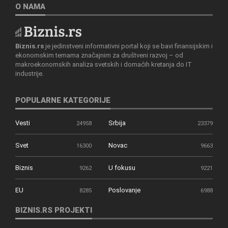
O NAMA
Biznis.rs
je jedinstveni informativni portal koji se bavi finansijskim i
ekonomskim temama značajnim za društveni razvoj – od
makroekonomskih analiza svetskih i domaćih kretanja do IT
industrije.
POPULARNE KATEGORIJE
Vesti
Srbija
24958
23379
Svet
Novac
16300
9663
Biznis
U fokusu
9262
9221
EU
Poslovanje
8285
6988
BIZNIS.RS PROJEKTI