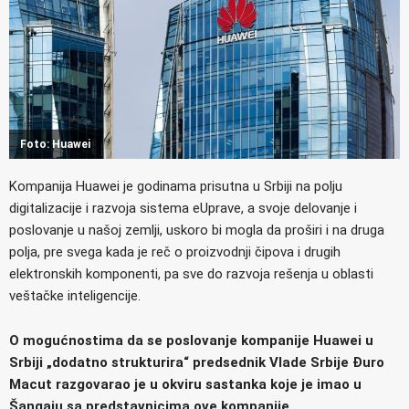
Foto: Huawei
Kompanija Huawei je godinama prisutna u Srbiji na polju
digitalizacije i razvoja sistema eUprave, a svoje delovanje i
poslovanje u našoj zemlji, uskoro bi mogla da proširi i na druga
polja, pre svega kada je reč o proizvodnji čipova i drugih
elektronskih komponenti, pa sve do razvoja rešenja u oblasti
veštačke inteligencije.
O mogućnostima da se poslovanje kompanije Huawei u
Srbiji „dodatno strukturira“ predsednik Vlade Srbije Đuro
Macut razgovarao je u okviru sastanka koje je imao u
Šangaju sa predstavnicima ove kompanije.