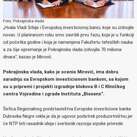
Foto: Pokrajinska vlada
„Hvala Vladi Srbije i Evropskoj investicionoj banci, koje su izdvojile
novac. U planiranom roku smo završili prvu fazu, koja je u funkciji
od početka godine i koja je namenjena Fakultetu tehničkih nauka
a za čije opremanje je Pokrajinska vlada izdvojila 70 miliona
dinara“, kazao je Mirović.
Pokrajinska vlada, kako je ocenio Mirović, ima dobru
saradnju sa Evropskom investicionom bankom, sa kojom
su u pripremi i projekti izgradnje blokova B i C Kliničkog
centra Vojvodine i zgrade Instituta „Biosens“.
Šefica Regionalnog predstavništva Evropske investicione banke
Dubravka Negre rekla je da je ugovor podstrek preduzetništvu jer
će NTP biti rasadnik ideja i svetionik razvoja srpske privrede.