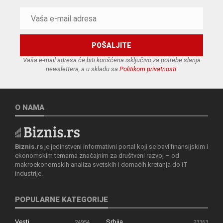
Vaša e-mail adresa će biti korišćena isključivo za potrebe slanja
newslettera, a u skladu sa
Politikom privatnosti
.
O NAMA
Biznis.rs
je jedinstveni informativni portal koji se bavi finansijskim i
ekonomskim temama značajnim za društveni razvoj – od
makroekonomskih analiza svetskih i domaćih kretanja do IT
industrije.
POPULARNE KATEGORIJE
Vesti
Srbija
24954
23363