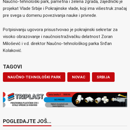
Naučno-tehnološki park, pametna i zelena zgrada, zajednički je
projekat Vlade Srbije i Pokrajinske vlade, koji ima višestruk značaj
pre svega u domenu povezivanja nauke i privrede.
Potpisivanju ugovora prisustvovao je pokrajinski sekretar za
visoko obrazovanje i naučnoistraživačku delatnost Zoran
Milošević i v.d. direktor Naučno-tehnološkog parka Srđan
Kolaković.
TAGOVI
NAUČNO-TEHNOLOŠKI PARK
NOVAC
SRBIJA
POGLEDAJTE JOŠ...