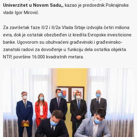
Univerzitet u Novom Sadu
„, kazao je predsednik Pokrajinske
vlade Igor Mirović.
Za završetak faze II/2 i II/2a Vlada Srbije izdvojila četiri miliona
evra, dok je ostatak obezbeđen iz kredita Evropske investicione
banke. Ugovorom su obuhvaćeni građevinski i građevinsko-
zanatski radovi za dovođenje u funkciju dela ostatka objekta
NTP, površine 16.000 kvadratnih metara.