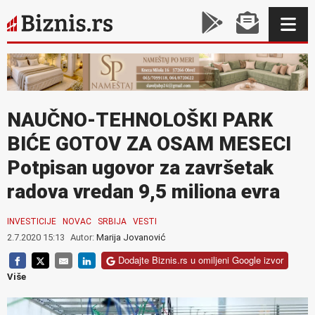
NAUČNO-TEHNOLOŠKI PARK
BIĆE GOTOV ZA OSAM MESECI
Potpisan ugovor za završetak
radova vredan 9,5 miliona evra
INVESTICIJE
NOVAC
SRBIJA
VESTI
2.7.2020 15:13
Autor:
Marija Jovanović
Dodajte Biznis.rs u omiljeni Google izvor
Više