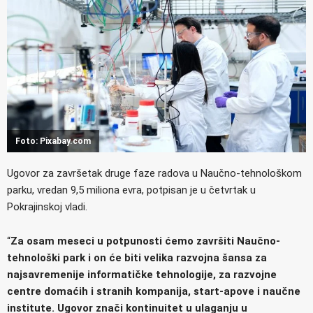
Foto: Pixabay.com
Ugovor za završetak druge faze radova u Naučno-tehnološkom
parku, vredan 9,5 miliona evra, potpisan je u četvrtak u
Pokrajinskoj vladi.
“
Za osam meseci u potpunosti ćemo završiti Naučno-
tehnološki park i on će biti velika razvojna šansa za
najsavremenije informatičke tehnologije, za razvojne
centre domaćih i stranih kompanija, start-apove i naučne
institute. Ugovor znači kontinuitet u ulaganju u