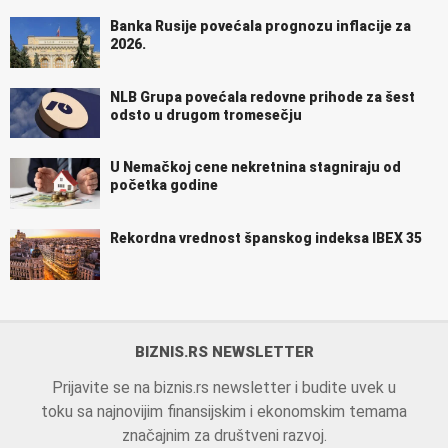
Banka Rusije povećala prognozu inflacije za
2026.
NLB Grupa povećala redovne prihode za šest
odsto u drugom tromesečju
U Nemačkoj cene nekretnina stagniraju od
početka godine
Rekordna vrednost španskog indeksa IBEX 35
BIZNIS.RS NEWSLETTER
Prijavite se na biznis.rs newsletter i budite uvek u
toku sa najnovijim finansijskim i ekonomskim temama
značajnim za društveni razvoj.