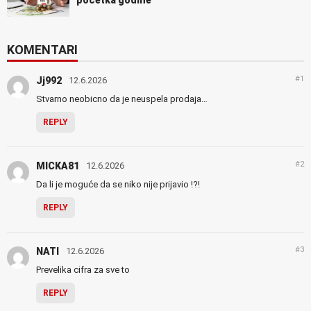
KOMENTARI
#1
Jj992
12.6.2026
Stvarno neobicno da je neuspela prodaja…
REPLY
#2
MICKA81
12.6.2026
Da li je moguće da se niko nije prijavio !?!
REPLY
#3
NATI
12.6.2026
Prevelika cifra za sve to
REPLY