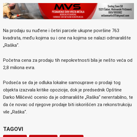
Na prodaju su nuđene i četiri parcele ukupne površine 763
kvadrata, među kojima su i one na kojima se nalazi odmaralište
„Raška“.
Početna cena za prodaju tih nepokretnosti bila je nešto veća od
2,8 miliona evra.
Podseća se da je odluka lokalne samouprave o prodaji tog
objekta izazvala kritike opozicije, dok je predsednik Opštine
Darko Milićević ocenio da je odmaralište „Raška“ nerentabilno, te
da će novac od njegove prodaje biti iskorišćen za rekonstrukciju
vile „Raška“.
TAGOVI