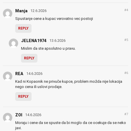
#4
Manja
12.6.2026
Spustanje cene a kupac verovatno vec postoji
REPLY
#5
JELENA1974
13.6.2026
Mislim da ste apsolutno u pravu.
REPLY
#6
REA
14.6.2026
Kad ni Kopaonik ne privuče kupce, problem možda nije lokacija
nego cena ili uslovi prodaje.
REPLY
#7
ZOI
14.6.2026
Moraju i cene da se spuste da bi moglo da ce ocekuje da se neko
javi.