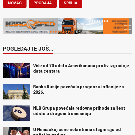
NOVAC
PRODAJA
SRBIJA
POGLEDAJTE JOŠ...
Više od 70 odsto Amerikanaca protiv izgradnje
data centara
Banka Rusije povećala prognozu inflacije za
2026.
NLB Grupa povećala redovne prihode za šest
odsto u drugom tromesečju
U Nemačkoj cene nekretnina stagniraju od
početka godine