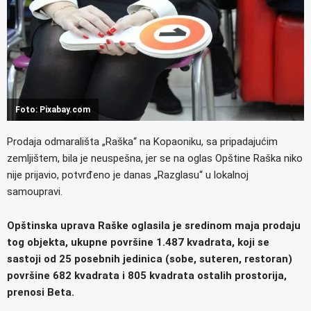
Foto: Pixabay.com
Prodaja odmarališta „Raška“ na Kopaoniku, sa pripadajućim
zemljištem, bila je neuspešna, jer se na oglas Opštine Raška niko
nije prijavio, potvrđeno je danas „Razglasu“ u lokalnoj
samoupravi.
Opštinska uprava Raške oglasila je sredinom maja prodaju
tog objekta, ukupne površine 1.487 kvadrata, koji se
sastoji od 25 posebnih jedinica (sobe, suteren, restoran)
površine 682 kvadrata i 805 kvadrata ostalih prostorija,
prenosi Beta.