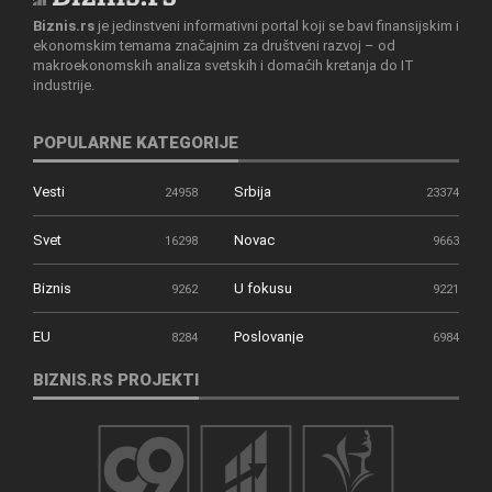
Biznis.rs
je jedinstveni informativni portal koji se bavi finansijskim i
ekonomskim temama značajnim za društveni razvoj – od
makroekonomskih analiza svetskih i domaćih kretanja do IT
industrije.
POPULARNE KATEGORIJE
Vesti
Srbija
24958
23374
Svet
Novac
16298
9663
Biznis
U fokusu
9262
9221
EU
Poslovanje
8284
6984
BIZNIS.RS PROJEKTI