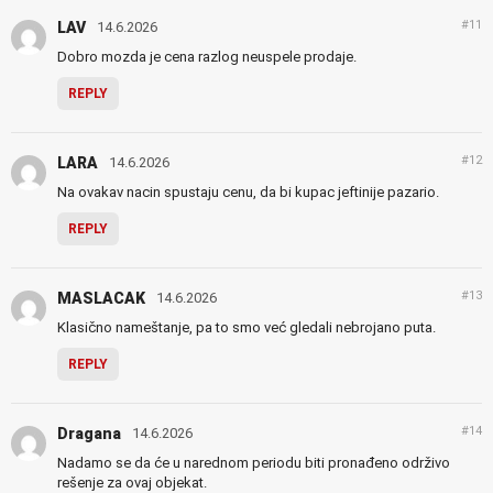
#11
LAV
14.6.2026
Dobro mozda je cena razlog neuspele prodaje.
REPLY
#12
LARA
14.6.2026
Na ovakav nacin spustaju cenu, da bi kupac jeftinije pazario.
REPLY
#13
MASLACAK
14.6.2026
Klasično nameštanje, pa to smo već gledali nebrojano puta.
REPLY
#14
Dragana
14.6.2026
Nadamo se da će u narednom periodu biti pronađeno održivo
rešenje za ovaj objekat.