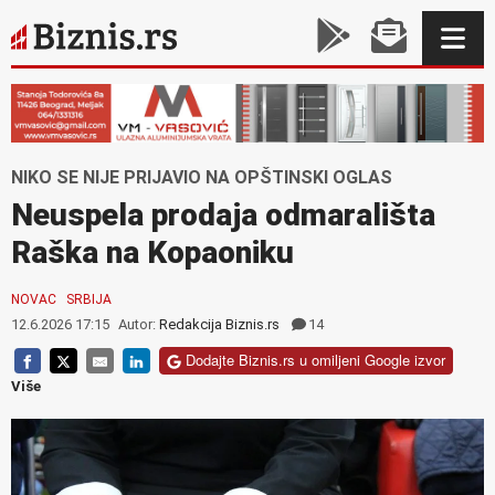
NIKO SE NIJE PRIJAVIO NA OPŠTINSKI OGLAS
Neuspela prodaja odmarališta
Raška na Kopaoniku
NOVAC
SRBIJA
12.6.2026 17:15
Autor:
Redakcija Biznis.rs
14
Dodajte Biznis.rs u omiljeni Google izvor
Više