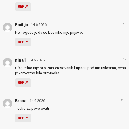
REPLY
#8
Emilija
14.6.2026
Nemoguće je da se bas niko nije prijavio.
REPLY
#9
nina1
14.6.2026
Očigledno nije bilo zainteresovanih kupaca pod tim uslovima, cena
je verovatno bila previsoka.
REPLY
#10
Brana
14.6.2026
Teško za poverovati
REPLY