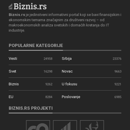
Biznis.rs
je jedinstveni informativni portal koji se bavi finansijskim i
ekonomskim temama značajnim za društveni razvoj – od
makroekonomskih analiza svetskih i domaćih kretanja do IT
industrije.
POPULARNE KATEGORIJE
Vesti
Srbija
24958
23376
Svet
Novac
16298
9663
Biznis
U fokusu
9262
9221
EU
Poslovanje
8284
6985
BIZNIS.RS PROJEKTI