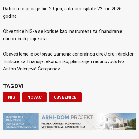
Datum dospeća je bio 20. jun, a datum isplate 22. jun 2026.
godine,
Obveznice NIS-a se koriste kao instrument za finansiranje
dugoročnih projekata.
Obaveštenje je potpisao zamenik generalnog direktora i direktor
funkcije za finansije, ekonomiku, planiranje i računovodstvo
Anton Valerjevič Čerepanov.
TAGOVI
NIS
NOVAC
OBVEZNICE