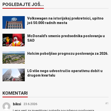
POGLEDAJTE JOŠ...
Volkswagen na istorijskoj prekretnici, upitno
još 50.000 radnih mesta
McDonald’s smenio predsednika poslovanja u
SAD
Holcim poboljšao prognozu poslovanja za 2026.
LG više nego udvostručio operativnu dobit u
drugom kvartalu
KOMENTARI
#1
biksi
23.6.2026
Lepa vest za investitore i potvrda pouzdanog poslovanja