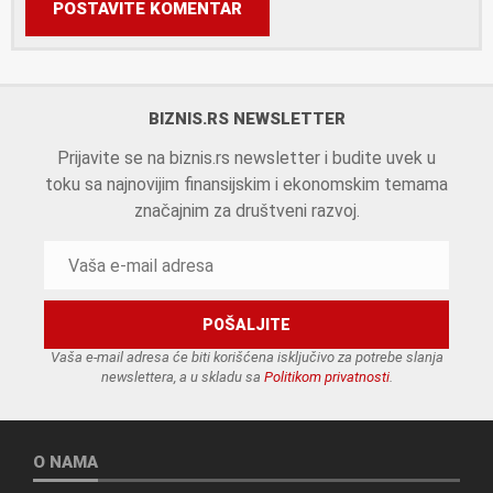
POSTAVITE KOMENTAR
BIZNIS.RS NEWSLETTER
Prijavite se na biznis.rs newsletter i budite uvek u
toku sa najnovijim finansijskim i ekonomskim temama
značajnim za društveni razvoj.
Vaša e-mail adresa će biti korišćena isključivo za potrebe slanja
newslettera, a u skladu sa
Politikom privatnosti
.
O NAMA