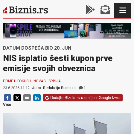
DATUM DOSPEĆA BIO 20. JUN
NIS isplatio šesti kupon prve
emisije svojih obveznica
FIRME U FOKUSU
NOVAC
SRBIJA
23.6.2026 11:12
Autor:
Redakcija Biznis.rs
1
Dodajte Biznis.rs u omiljeni Google izvor
Više