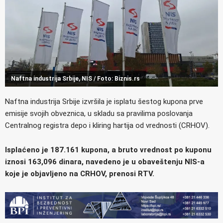
Naftna industrija Srbije, NIS / Foto: Biznis.rs
Naftna industrija Srbije izvršila je isplatu šestog kupona prve
emisije svojih obveznica, u skladu sa pravilima poslovanja
Centralnog registra depo i kliring hartija od vrednosti (CRHOV).
Isplaćeno je 187.161 kupona, a bruto vrednost po kuponu
iznosi 163,096 dinara, navedeno je u obaveštenju NIS-a
koje je objavljeno na CRHOV, prenosi RTV.