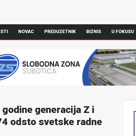
STI
NOVAC
PREDUZETNIK
BIZNIS
U FOKUSU
 godine generacija Z i
e 74 odsto svetske radne