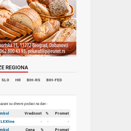
ZE REGIONA
SLO
HR
BIH-RS
BIH-FED
kazani su dnevni podaci na dan -
imbol
Vrednost
%
Promet
LEXline
-
-
-
imbol
Cena
%
Promet