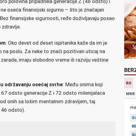
koro polovina pripadnika generacije Z (48 odsto) i
ne oseća finansijski sigurno – što je značajan
Bez finansijske sigurnosti, ređe doživljavaju posao
 zdravlje.
lom
: Oko devet od deset ispitanika kaže da im je
 na poslu. Za neke to znači pozitivan uticaj na
arade, imaju slobodno vreme ili razviju veštine
BER
RS
u održavanju osećaj svrhe
: Među onima koji
, 67 odsto generacije Z i 72 odsto milenijalaca
MNE
od onih sa lošim mentalnim zdravljem, taj
Pri
i 46 odsto).
S
BE
S