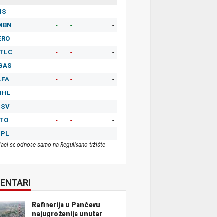
IS
-
-
-
MBN
-
-
-
ERO
-
-
-
TLC
-
-
-
GAS
-
-
-
LFA
-
-
-
NHL
-
-
-
ESV
-
-
-
ITO
-
-
-
MPL
-
-
-
aci se odnose samo na Regulisano tržište
ENTARI
Rafinerija u Pančevu
najugroženija unutar