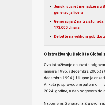
Junski susret menadžera u B
generacija lidera
Generacija Z na tržištu rada:
173.000 dinara
Deloitte na velikom gubitku 
O istraživanju Deloitte Global 
Ovo istraživanje obuhvata odgovor
januara 1995. i decembra 2006.) i 
decembra 1994.). Ukupno je anketi
Anketa je sprovedena putem online
2024. godine, a deo odgovora dolazi
Napomena: Generacija Z u ovom is