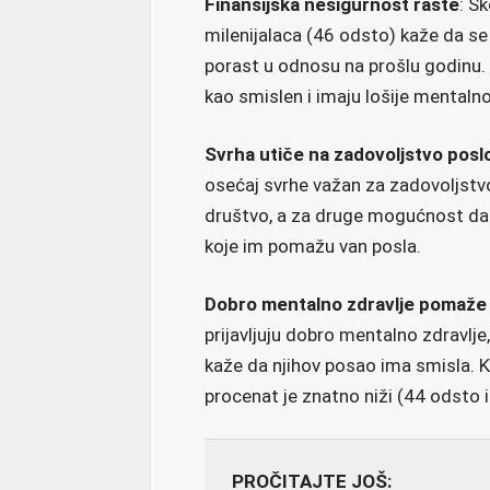
Finansijska nesigurnost raste
: S
milenijalaca (46 odsto) kaže da se 
porast u odnosu na prošlu godinu. 
kao smislen i imaju lošije mentalno
Svrha utiče na zadovoljstvo pos
osećaj svrhe važan za zadovoljstvo
društvo, a za druge mogućnost da z
koje im pomažu van posla.
Dobro mentalno zdravlje pomaže 
prijavljuju dobro mentalno zdravlje
kaže da njihov posao ima smisla. K
procenat je znatno niži (44 odsto 
PROČITAJTE JOŠ: