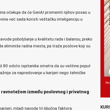
ina očekuje da će GenAI promeniti njihov posao u
vine već sada koristi veštačku inteligenciju u
vode poboljšanje u kvalitetu rada i balansu, preko
a eliminiše radna mesta, pa traže poslove koji su
od 80 odsto ispitanika smatra da su veštine poput
važnije za napredovanje u karijeri nego tehničke
Nov
i ravnotežom između poslovnog i privatnog
KUR
arijeri, mladi navode tri ključna faktora: