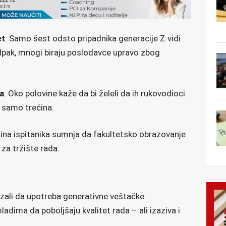
et
: Samo šest odsto pripadnika generacije Z vidi
. Ipak, mnogi biraju poslodavce upravo zbog
a
: Oko polovine kaže da bi želeli da ih rukovodioci
i samo trećina.
tina ispitanika sumnja da fakultetsko obrazovanje
 za tržište rada.
kazali da upotreba generativne veštačke
ladima da poboljšaju kvalitet rada – ali izaziva i