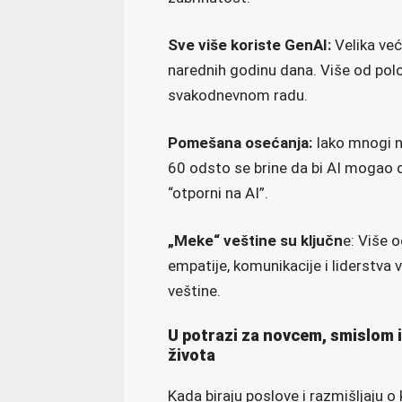
Sve više koriste GenAI:
Velika već
narednih godinu dana. Više od polo
svakodnevnom radu.
Pomešana osećanja:
Iako mnogi na
60 odsto se brine da bi AI mogao d
“otporni na AI”.
„Meke“ veštine su ključn
e: Više 
empatije, komunikacije i liderstva 
veštine.
U potrazi za novcem, smislom 
života
Kada biraju poslove i razmišljaju o k