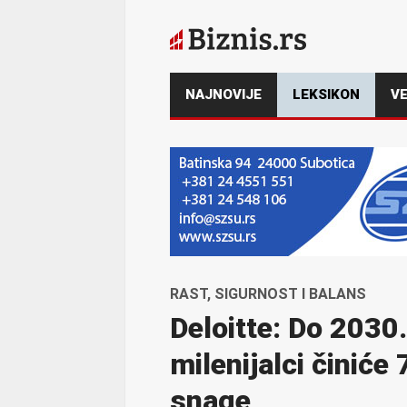
NAJNOVIJE
LEKSIKON
VE
RAST, SIGURNOST I BALANS
Deloitte: Do 2030.
milenijalci činić
snage