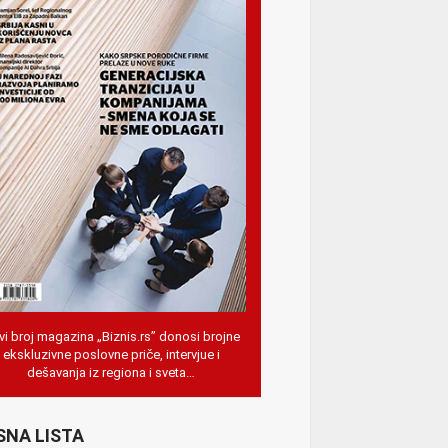
i broj magazina „Biznis.rs” donosi brojne
ekskluzivne poslovne priče, intervjue i
dešavanja iz regiona i sveta…
SNA LISTA