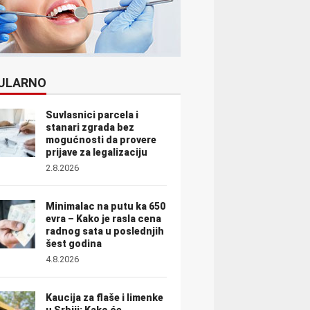
ULARNO
Suvlasnici parcela i
stanari zgrada bez
mogućnosti da provere
prijave za legalizaciju
2.8.2026
Minimalac na putu ka 650
evra – Kako je rasla cena
radnog sata u poslednjih
šest godina
4.8.2026
Kaucija za flaše i limenke
u Srbiji: Kako će