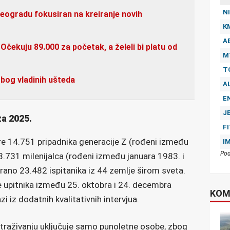
NI
eogradu fokusiran na kreiranje novih
K
A
 Očekuju 89.000 za početak, a želeli bi platu od
M
T
zbog vladinih ušteda
A
E
J
za 2025.
F
e 14.751 pripadnika generacije Z (rođeni između
I
Pod
8.731 milenijalca (rođeni između januara 1983. i
rano 23.482 ispitanika iz 44 zemlje širom sveta.
 upitnika između 25. oktobra i 24. decembra
KOM
 iz dodatnih kvalitativnih intervjua.
traživanju uključuje samo punoletne osobe, zbog