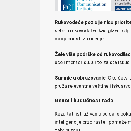
Rukovodeće pozicije nisu priorit
sebe u rukovodstvu kao glavni cilj
mogućnosti za učenje.
Žele više podrške od rukovodilac
uče i mentorišu, ali to zaista iskus
Sumnje u obrazovanje
: Oko četvr
pruža relevantne veštine i iskustvo
GenAI i budućnost rada
Rezultati istraživanja su dalje po
inteligencije brzo raste i pomaže m
zabrinutost.