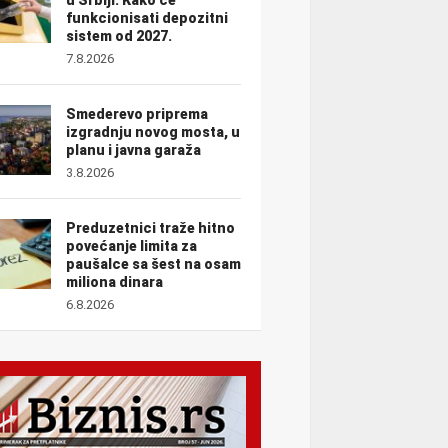
funkcionisati depozitni
sistem od 2027.
7.8.2026
Smederevo priprema
izgradnju novog mosta, u
planu i javna garaža
3.8.2026
Preduzetnici traže hitno
povećanje limita za
paušalce sa šest na osam
miliona dinara
6.8.2026