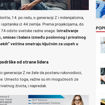
itte, 14. po redu, o generaciji Z i milenijalcima,
ispitanika iz 44 zemlje. Prema projekcijama, do
POP
e 74 odsto svetske radne snage.
Istraživanje
c, smisao i balans između poslovnog i privatnog
„mekih“ veština smatraju ključnim za uspeh u
podrške od strane lidera
ci generacije Z ne žele da postanu rukovodioci,
je. Umesto toga, važne su im mogućnosti za
ivatnog života, i napredak.