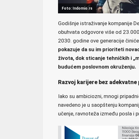
Foto: Indomio.rs
Godišnje istraživanje kompanije Delo
obuhvata odgovore više od 23.000 
2030. godine ove generacije činić
pokazuje da su im prioriteti nova
života, dok sticanje tehničkih i 
budućem poslovnom okruženju.
Razvoj karijere bez adekvatne 
Iako su ambiciozni, mnogi pripadni
navedeno je u saopštenju kompani
učenje, ravnoteža između posla i pr