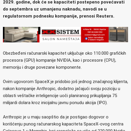
2029. godine, dok će se kapaciteti postepeno povećavati
do septembra uz umanjenu naknadu, navodi se u
regulatornom podnesku kompanije, prenosi Reuters.
Obezbeđeni računarski kapacitet uključuje oko 110.000 grafičkih
procesora (GPU) kompanije NVIDIA, kao i procesore (CPU),
memoriju i druge povezane komponente.
Ovim ugovorom SpaceX je pridobio još jednog značajnog klijenta,
nakon kompanije Anthropic, dodatno jačajući svoju poziciju u
oblasti veštačke inteligencije uoči planiranog prikupljanja 75
milijardi dolara kroz inicijalnu javnu ponudu akcija (IPO).
Anthropic je u maju saopštio da je postigao dogovor o
korišćenju punog računarskog kapaciteta SpaceX-ovog centra
Colossus 1 u Memphis, koji raspolaže sa više od 220.000 Nvidia