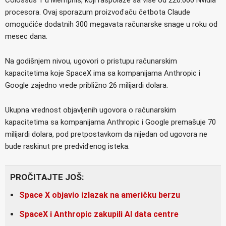
procesora. Ovaj sporazum proizvođaču četbota Claude
omogućiće dodatnih 300 megavata računarske snage u roku od
mesec dana.
Na godišnjem nivou, ugovori o pristupu računarskim
kapacitetima koje SpaceX ima sa kompanijama Anthropic i
Google zajedno vrede približno 26 milijardi dolara.
Ukupna vrednost objavljenih ugovora o računarskim
kapacitetima sa kompanijama Anthropic i Google premašuje 70
milijardi dolara, pod pretpostavkom da nijedan od ugovora ne
bude raskinut pre predviđenog isteka.
PROČITAJTE JOŠ:
Space X objavio izlazak na američku berzu
SpaceX i Anthropic zakupili AI data centre