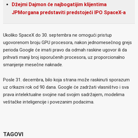
Džejmi Dajmon će najbogatijim klijentima
JPMorgana predstaviti predstojeći IPO SpaceX-a
Ukoliko SpaceX do 30. septembra ne omogući pristup
ugovorenom broju GPU procesora, nakon jednomesečnog grejs
perioda Google će imati pravo da odmah raskine ugovor ili da
prihvati manji broj isporučenih procesora, uz proporcionalno
smanjenje mesečne naknade.
Posle 31. decembra, bilo koja strana može raskinuti sporazum
uz otkazni rok od 90 dana. Google će zadržati vlasništvo i sva
prava intelektualne svojine nad svojim sadržajem, modelima
veštačke inteligencije i povezanim podacima.
TAGOVI