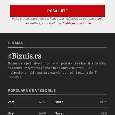
Vaša e-mail adresa će biti korišćena isključivo za potrebe slanja
newslettera, a u skladu sa
Politikom privatnosti
.
O NAMA
Biznis.rs
je jedinstveni informativni portal koji se bavi finansijskim i
ekonomskim temama značajnim za društveni razvoj – od
makroekonomskih analiza svetskih i domaćih kretanja do IT
industrije.
POPULARNE KATEGORIJE
Vesti
Srbija
24958
23375
Svet
Novac
16298
9663