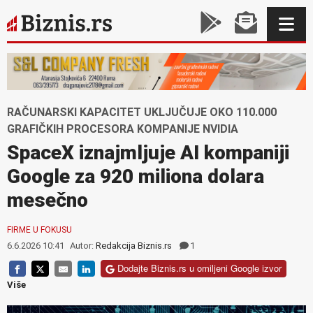
RAČUNARSKI KAPACITET UKLJUČUJE OKO 110.000
GRAFIČKIH PROCESORA KOMPANIJE NVIDIA
SpaceX iznajmljuje AI kompaniji
Google za 920 miliona dolara
mesečno
FIRME U FOKUSU
6.6.2026 10:41
Autor:
Redakcija Biznis.rs
1
Dodajte Biznis.rs u omiljeni Google izvor
Više