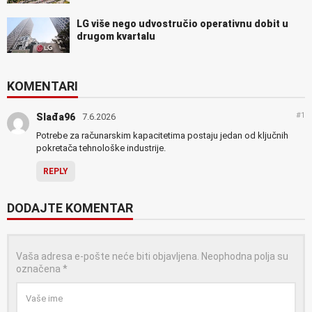
LG više nego udvostručio operativnu dobit u
drugom kvartalu
KOMENTARI
#1
Slađa96
7.6.2026
Potrebe za računarskim kapacitetima postaju jedan od ključnih
pokretača tehnološke industrije.
REPLY
DODAJTE KOMENTAR
Vaša adresa e-pošte neće biti objavljena.
Neophodna polja su
označena
*