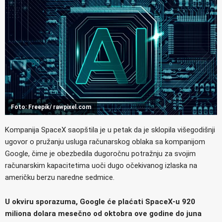
Foto: Freepik/ rawpixel.com
Kompanija SpaceX saopštila je u petak da je sklopila višegodišnji
ugovor o pružanju usluga računarskog oblaka sa kompanijom
Google, čime je obezbedila dugoročnu potražnju za svojim
računarskim kapacitetima uoči dugo očekivanog izlaska na
američku berzu naredne sedmice.
U okviru sporazuma, Google će plaćati SpaceX-u 920
miliona dolara mesečno od oktobra ove godine do juna