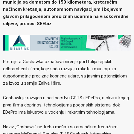
municija sa dometom do 150 kilometara, krstarećim
načinom kretanja, autonomnom navigacijom i bojevom
glavom prilagođenom preciznim udarima na visokovredne
ciljeve, prenosi SEEbiz.
Premijera Goshawka označava širenje portfolija srpskih
odbrambenih firmi, koje sada razvijaju rakete i municiju za
dugodometne precizne kopnene udare, sa jasnim potencijalom
za izvoz u zemlje Zaliva i šire.
Goshawk je razvijen u partnerstvu GPTS i EDePro, u okviru kojeg
prva firma doprinosi tehnologijama pogonskih sistema, dok
EDePro ima iskustvo u vođenju i raketnim tehnologijama.
Naziv „Goshawk“ ne treba mešati sa američkim trenažnim
avionom McDonnell Douglas T-45 Goshawk, britanskim