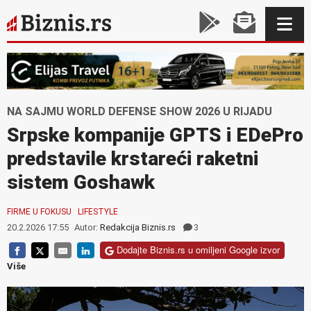
NA SAJMU WORLD DEFENSE SHOW 2026 U RIJADU
Srpske kompanije GPTS i EDePro
predstavile krstareći raketni
sistem Goshawk
FIRME U FOKUSU
LIFESTYLE
20.2.2026 17:55
Autor:
Redakcija Biznis.rs
3
Dodajte Biznis.rs u omiljeni Google izvor
Više