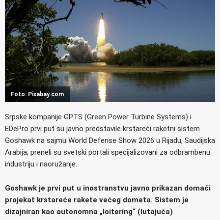
Foto: Pixabay.com
Srpske kompanije GPTS (Green Power Turbine Systems) i
EDePro prvi put su javno predstavile krstareći raketni sistem
Goshawk na sajmu World Defense Show 2026 u Rijadu, Saudijska
Arabija, preneli su svetski portali specijalizovani za odbrambenu
industriju i naoružanje.
Goshawk je prvi put u inostranstvu javno prikazan domaći
projekat krstareće rakete većeg dometa. Sistem je
dizajniran kao autonomna „loitering“ (lutajuća)