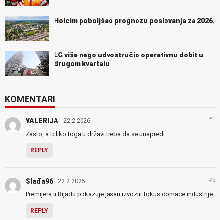
Holcim poboljšao prognozu poslovanja za 2026.
LG više nego udvostručio operativnu dobit u
drugom kvartalu
KOMENTARI
#1
VALERIJA
22.2.2026
Zašto, a toliko toga u državi treba da se unapredi.
REPLY
#2
Slađa96
22.2.2026
Premijera u Rijadu pokazuje jasan izvozni fokus domaće industrije.
REPLY