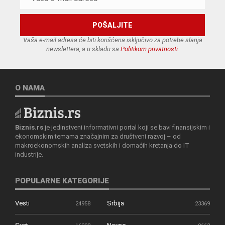
Vaša e-mail adresa će biti korišćena isključivo za potrebe slanja
newslettera, a u skladu sa
Politikom privatnosti
.
O NAMA
Biznis.rs
je jedinstveni informativni portal koji se bavi finansijskim i
ekonomskim temama značajnim za društveni razvoj – od
makroekonomskih analiza svetskih i domaćih kretanja do IT
industrije.
POPULARNE KATEGORIJE
Vesti
Srbija
24958
23369