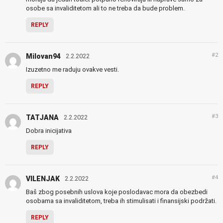
osobe sa invaliditetom ali to ne treba da bude problem.
REPLY
#2
Milovan94
2.2.2022
Izuzetno me raduju ovakve vesti.
REPLY
#3
TATJANA
2.2.2022
Dobra inicijativa
REPLY
#4
VILENJAK
2.2.2022
Baš zbog posebnih uslova koje poslodavac mora da obezbedi
osobama sa invaliditetom, treba ih stimulisati i finansijski podržati.
REPLY