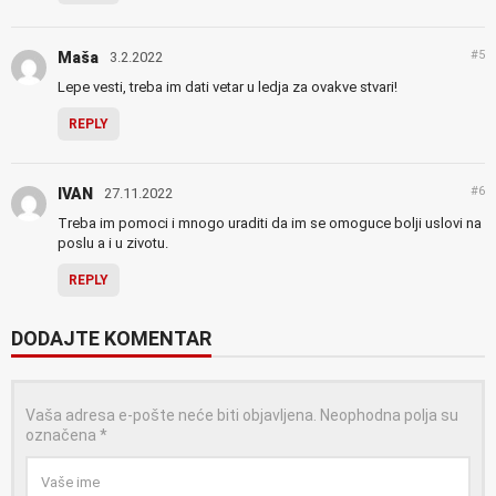
#5
Maša
3.2.2022
Lepe vesti, treba im dati vetar u ledja za ovakve stvari!
REPLY
#6
IVAN
27.11.2022
Treba im pomoci i mnogo uraditi da im se omoguce bolji uslovi na
poslu a i u zivotu.
REPLY
DODAJTE KOMENTAR
Vaša adresa e-pošte neće biti objavljena.
Neophodna polja su
označena
*