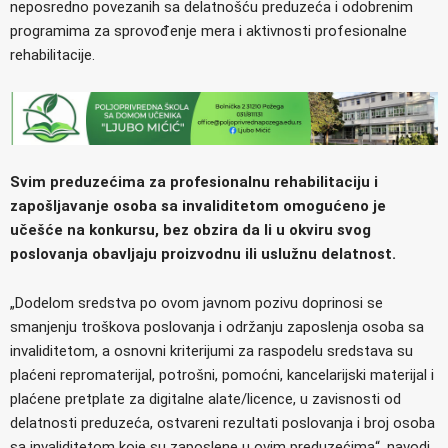
neposredno povezanih sa delatnošću preduzeća i odobrenim
programima za sprovođenje mera i aktivnosti profesionalne
rehabilitacije.
Svim preduzećima za profesionalnu rehabilitaciju i
zapošljavanje osoba sa invaliditetom omogućeno je
učešće na konkursu, bez obzira da li u okviru svog
poslovanja obavljaju proizvodnu ili uslužnu delatnost.
„Dodelom sredstva po ovom javnom pozivu doprinosi se
smanjenju troškova poslovanja i održanju zaposlenja osoba sa
invaliditetom, a osnovni kriterijumi za raspodelu sredstava su
plaćeni repromaterijal, potrošni, pomoćni, kancelarijski materijal i
plaćene pretplate za digitalne alate/licence, u zavisnosti od
delatnosti preduzeća, ostvareni rezultati poslovanja i broj osoba
sa invaliditetom koje su zaposlene u ovim preduzećima“, navodi