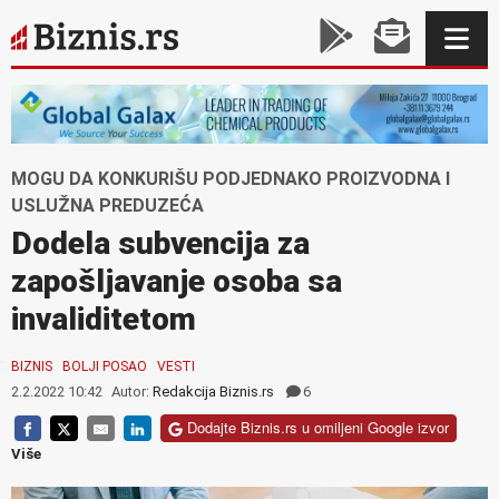
MOGU DA KONKURIŠU PODJEDNAKO PROIZVODNA I
USLUŽNA PREDUZEĆA
Dodela subvencija za
zapošljavanje osoba sa
invaliditetom
BIZNIS
BOLJI POSAO
VESTI
2.2.2022 10:42
Autor:
Redakcija Biznis.rs
6
Dodajte Biznis.rs u omiljeni Google izvor
Više