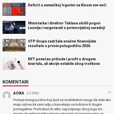
Deficit u nemačkoj trgovini sa Kinom sve veći
Ministarka i direktor Teklasa obišli pogon
Leonija i razgovarali o potencijalnoj saradnji
OTP Grupa zadržala snažne finansijske
rezultate u prvom polugodištu 2026.
NYT povećao prihode i profit u drugom
kvartalu, ali akcije oslabile zbog troškova
KOMENTARI
#1
ACIKA
2.2.2022
Postoje mnogi poslovi koji ljudi sa invaliditetom mogu da rade ako
imaju uslove da sami udju u kancelariju sa kolicima ili drugim
pomagalima. Poslodavci ih retko zaposljavaju zbog toga sto
moraju da jedan toalet potpuno renoviraju ili naprave samo za