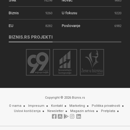
Svet
Novac
16298
9663
Biznis
U fokusu
9260
9220
EU
Poslovanje
8282
6982
BIZNIS.RS PROJEKTI
Copyright © 2026 Biznis.rs
O nama
Impresum
Kontakt
Marketing
Politika privatnosti
Uslovi korišćenja
Newsletter
Magazin arhiva
Pretplata