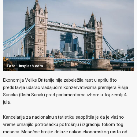
Foto: Unsplash.com
Ekonomija Velike Britanije nije zabeležila rast u aprilu što
predstavlja udarac vladajućim konzervativcima premijera Rišija
Sunaka (Rishi Sunak) pred parlamentarne izbore u toj zemlji 4.
jula.
Kancelarija za nacionalnu statistiku saopštila je da je vlažno
vreme umanjilo potrošačku potrošnju i izgradnju tokom tog
meseca. Mesečne brojke dolaze nakon ekonomskog rasta od