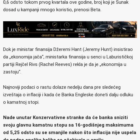
0,6 odsto tokom prvog kvartala ove godine, broj koji je Sunak
dosad u kampanji mnogo koristio, prenosi Beta.
Dok je ministar finansija Džeremi Hant (Jeremy Hunt) insistirao
da „ekonomija jača“, ministarka finansija u senci u Laburističkoj
partiji Rejčel Rivs (Rachel Reeves) rekla je da je „ekonomija u
zastoju“.
Najnoviji podaci o rastu dolaze nedelju dana pre sledećeg
izveštaja o inflaciji i kada će Banka Engleske doneti dalju odluku
o kamatnoj stopi.
Nade unutar Konzervativne stranke da će banka sniziti
svoju glavnu kamatnu stopu sa 16-godišnjeg maksimuma
od 5,25 odsto su se smanjile nakon što inflacija nije uspela
da padne onoliko koliko se očekivalo u aprilu.