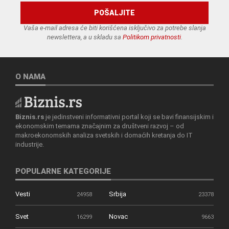
Vaša e-mail adresa će biti korišćena isključivo za potrebe slanja
newslettera, a u skladu sa
Politikom privatnosti
.
O NAMA
Biznis.rs
je jedinstveni informativni portal koji se bavi finansijskim i
ekonomskim temama značajnim za društveni razvoj – od
makroekonomskih analiza svetskih i domaćih kretanja do IT
industrije.
POPULARNE KATEGORIJE
Vesti
Srbija
24958
23378
Svet
Novac
16299
9663