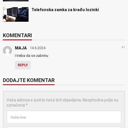
Telefonska zamka za krađu lozinki
KOMENTARI
#1
MAJA
14.6.2024
I treba da se zabrinu
REPLY
DODAJTE KOMENTAR
Vaša adresa e-pošte neće biti objavljena.
Neophodna polja su
označena
*