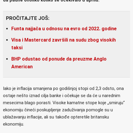
PROČITAJTE JOŠ:
Funta najjača u odnosu na evro od 2022. godine
Visa i Mastercard završili na sudu zbog visokih
taksi
BHP odustao od ponude da preuzme Anglo
American
Iako je inflacija smanjena po godišnjoj stopi od 2,3 odsto, ona
ostaje nešto iznad cilja banke i očekuje se da će u narednim
mesecima blago porasti. Visoke kamatne stope koje „smiruju“
ekonomiju čineći poskupljenje zaduživanja pomogle su u
ublažavanju inflacije, ali su takođe opteretile britansku
ekonomiju.