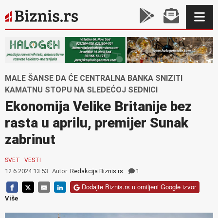
MALE ŠANSE DA ĆE CENTRALNA BANKA SNIZITI
KAMATNU STOPU NA SLEDEĆOJ SEDNICI
Ekonomija Velike Britanije bez
rasta u aprilu, premijer Sunak
zabrinut
SVET
VESTI
12.6.2024 13:53
Autor:
Redakcija Biznis.rs
1
Dodajte Biznis.rs u omiljeni Google izvor
Više