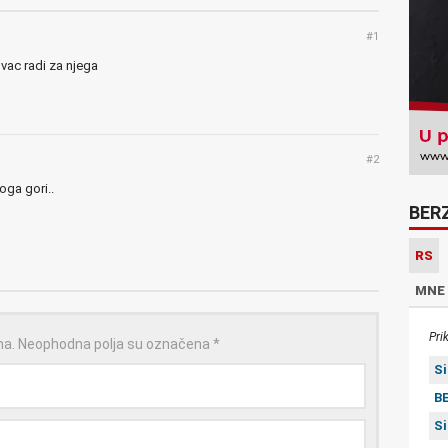
#1
ovac radi za njega
#2
oga gori..
BER
RS
MNE
Pri
na.
Neophodna polja su označena
*
S
BE
S