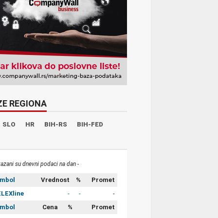
ZE REGIONA
SLO
HR
BIH-RS
BIH-FED
kazani su dnevni podaci na dan -
imbol
Vrednost
%
Promet
LEXline
-
-
-
imbol
Cena
%
Promet