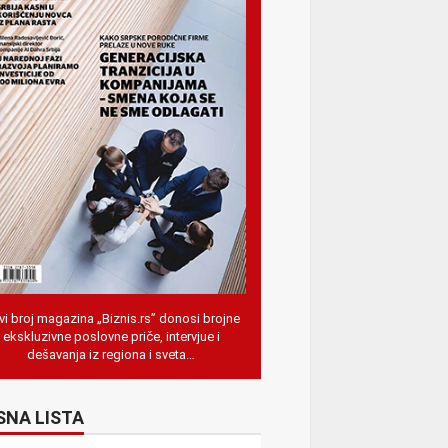
i broj magazina „Biznis.rs” donosi brojne
ekskluzivne poslovne priče, intervjue i
dešavanja iz regiona i sveta…
SNA LISTA