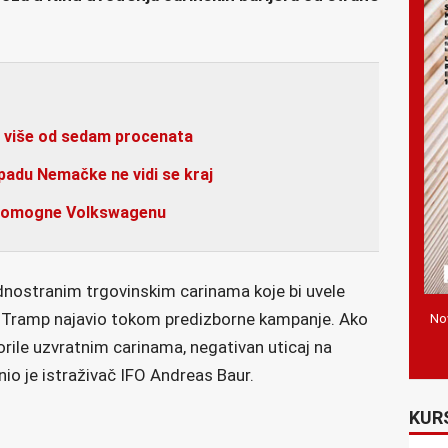
a više od sedam procenata
du Nemačke ne vidi se kraj
 pomogne Volkswagenu
dnostranim trgovinskim carinama koje bi uvele
je Tramp najavio tokom predizborne kampanje. Ako
Nov
orile uzvratnim carinama, negativan uticaj na
nio je istraživač IFO Andreas Baur.
KUR