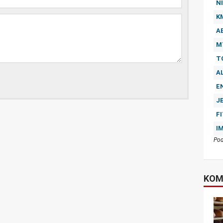
NI
K
A
M
T
A
E
J
F
I
Pod
KOM