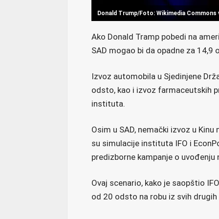
Donald Trump/Foto: Wikimedia Commons 
Ako Donald Tramp pobedi na ameri
SAD mogao bi da opadne za 14,9 ods
Izvoz automobila u Sjedinjene Drž
odsto, kao i izvoz farmaceutskih 
instituta.
Osim u SAD, nemački izvoz u Kinu 
su simulacije instituta IFO i Econ
predizborne kampanje o uvođenju no
Ovaj scenario, kako je saopštio IFO
od 20 odsto na robu iz svih drugih