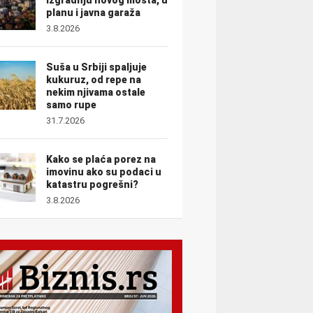
planu i javna garaža
3.8.2026
Suša u Srbiji spaljuje
kukuruz, od repe na
nekim njivama ostale
samo rupe
31.7.2026
Kako se plaća porez na
imovinu ako su podaci u
katastru pogrešni?
3.8.2026