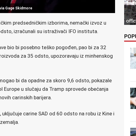
via Gage Skidmore
čkim predsedničkim izborima, nemački izvoz u
to, izračunali su istraživači IFO instituta.
POP
ave bio bi posebno teško pogođen, pao bi za 32
proizvoda za 35 odsto, upozoravaju iz minhenskog
mogao bi da opadne za skoro 9,6 odsto, pokazale
Pol Europe u slučaju da Tramp sprovede obećanja
vih carinskih barijera.
, uključuje carine SAD od 60 odsto na robu iz Kine i
 zemalja.