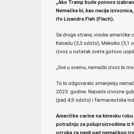
„Ako Tramp bude ponovo izabran i
Nemačka bi, kao nacija izvoznica,
ifo Lisandra Flah (Flach).
Sa druge strane, visoke američke 
Kanadu (3,3 odsto), Meksiko (3,1 o
izvoz u ostatak sveta gotovo uopš
„Sve u svemu, nemački izvoz bi mo
To bi odgovaralo smanjenju nemačk
2023. godine. Najveće izvozne gub
(pad 4,9 odsto) i farmaceutska ind
Američke carine na kinesku robu 
potražnju za poluproizvodima iz 
uzroka za nagli pad nemačkog izv