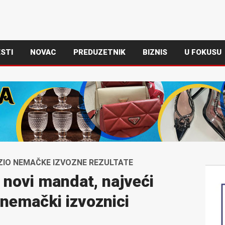
STI
NOVAC
PREDUZETNIK
BIZNIS
U FOKUSU
ROZIO NEMAČKE IZVOZNE REZULTATE
novi mandat, najveći
nemački izvoznici