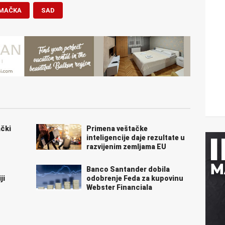
MAČKA
SAD
čki
Primena veštačke
inteligencije daje rezultate u
razvijenim zemljama EU
Banco Santander dobila
ji
odobrenje Feda za kupovinu
Webster Financiala