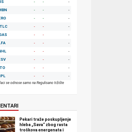
IS
-
-
-
MBN
-
-
-
ERO
-
-
-
TLC
-
-
-
GAS
-
-
-
LFA
-
-
-
NHL
-
-
-
ESV
-
-
-
ITO
-
-
-
MPL
-
-
-
aci se odnose samo na Regulisano tržište
ENTARI
Pekari traže poskupljenje
hleba „Sava“ zbog rasta
troškova energenata i