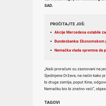
SAD.
PROČITAJTE JOŠ:
Akcije Mercedesa oslabile z
Bundesbanka: Ekonomskom pa
Nemačka vlada spremna da
„Naši proračuni su zasnovani na je
Sjedinjene Države, na način kako 
bi druge zemlje, poput Kine, odgov
Nemačku bio bi znatno veći“, objas
TAGOVI