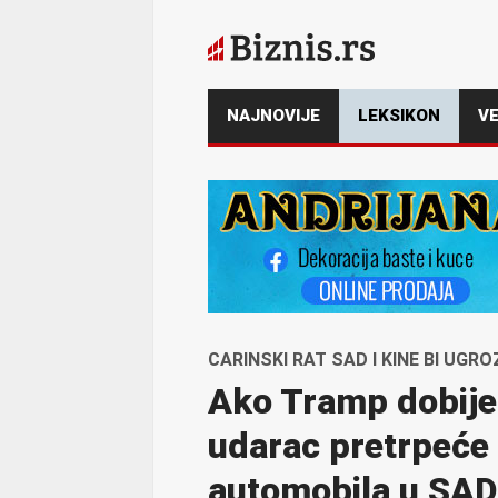
NAJNOVIJE
LEKSIKON
VE
CARINSKI RAT SAD I KINE BI UG
Ako Tramp dobije 
udarac pretrpeće 
automobila u SAD