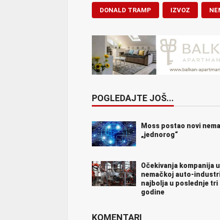
DONALD TRAMP
IZVOZ
NE
POGLEDAJTE JOŠ...
Moss postao novi nema
„jednorog“
Očekivanja kompanija u
nemačkoj auto-industri
najbolja u poslednje tri
godine
KOMENTARI