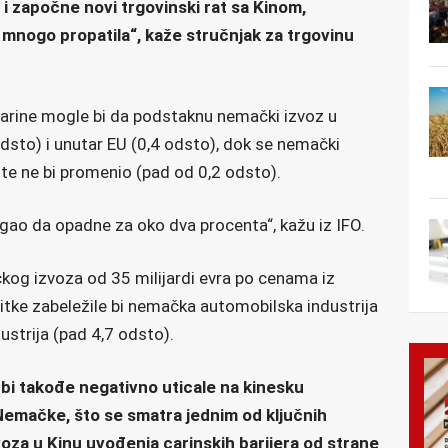
 započne novi trgovinski rat sa Kinom,
 mnogo propatila“, kaže stručnjak za trgovinu
carine mogle bi da podstaknu nemački izvoz u
dsto) i unutar EU (0,4 odsto), dok se nemački
te ne bi promenio (pad od 0,2 odsto).
gao da opadne za oko dva procenta“, kažu iz IFO.
og izvoza od 35 milijardi evra po cenama iz
itke zabeležile bi nemačka automobilska industrija
ustrija (pad 4,7 odsto).
bi takođe negativno uticale na kinesku
Nemačke, što se smatra jednim od ključnih
oza u Kinu uvođenja carinskih barijera od strane