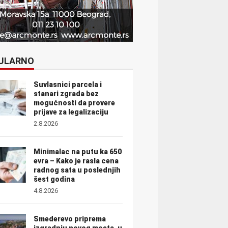
ULARNO
Suvlasnici parcela i
stanari zgrada bez
mogućnosti da provere
prijave za legalizaciju
2.8.2026
Minimalac na putu ka 650
evra – Kako je rasla cena
radnog sata u poslednjih
šest godina
4.8.2026
Smederevo priprema
izgradnju novog mosta, u