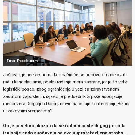
Foto: Pexels.com
Još uvek je neizvesno na koji način će se ponovo organizovati
rad u kancelarijama, posle ukidanja mera zabrane, jer je to veliki
logistički posao, zbog ograničenja u vezi sa zdravstvenom
zaštitom zaposlenih, izjavio je predsednik Srpske asocijacije
menadžera Dragoljub Damnjanović na onlajn konferenciji „Biznis
u izazovnim vremenima“.
On je posebno ukazao da se radnici posle dugog perioda
izolacije sada suočavaju sa dva suprotstavljena straha –