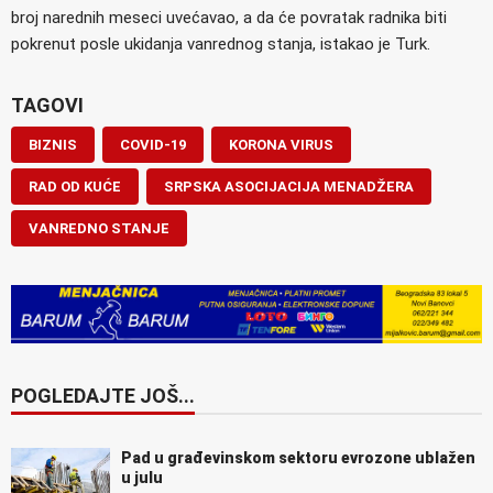
broj narednih meseci uvećavao, a da će povratak radnika biti
pokrenut posle ukidanja vanrednog stanja, istakao je Turk.
TAGOVI
BIZNIS
COVID-19
KORONA VIRUS
RAD OD KUĆE
SRPSKA ASOCIJACIJA MENADŽERA
VANREDNO STANJE
POGLEDAJTE JOŠ...
Pad u građevinskom sektoru evrozone ublažen
u julu