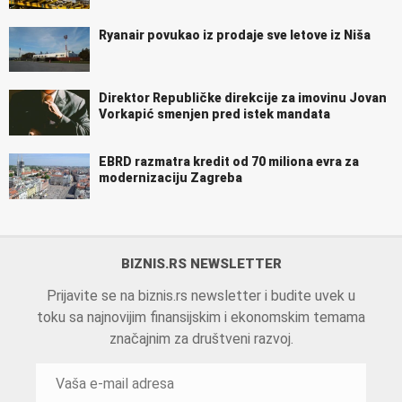
Ryanair povukao iz prodaje sve letove iz Niša
Direktor Republičke direkcije za imovinu Jovan
Vorkapić smenjen pred istek mandata
EBRD razmatra kredit od 70 miliona evra za
modernizaciju Zagreba
BIZNIS.RS NEWSLETTER
Prijavite se na biznis.rs newsletter i budite uvek u
toku sa najnovijim finansijskim i ekonomskim temama
značajnim za društveni razvoj.