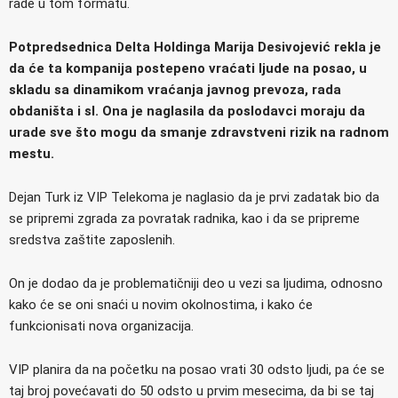
rade u tom formatu.
Potpredsednica Delta Holdinga Marija Desivojević rekla je
da će ta kompanija postepeno vraćati ljude na posao, u
skladu sa dinamikom vraćanja javnog prevoza, rada
obdaništa i sl. Ona je naglasila da poslodavci moraju da
urade sve što mogu da smanje zdravstveni rizik na radnom
mestu.
Dejan Turk iz VIP Telekoma je naglasio da je prvi zadatak bio da
se pripremi zgrada za povratak radnika, kao i da se pripreme
sredstva zaštite zaposlenih.
On je dodao da je problematičniji deo u vezi sa ljudima, odnosno
kako će se oni snaći u novim okolnostima, i kako će
funkcionisati nova organizacija.
VIP planira da na početku na posao vrati 30 odsto ljudi, pa će se
taj broj povećavati do 50 odsto u prvim mesecima, da bi se taj