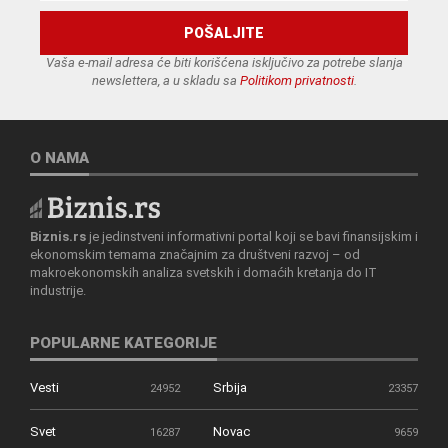
Vaša e-mail adresa će biti korišćena isključivo za potrebe slanja
newslettera, a u skladu sa
Politikom privatnosti
.
O NAMA
Biznis.rs
je jedinstveni informativni portal koji se bavi finansijskim i
ekonomskim temama značajnim za društveni razvoj – od
makroekonomskih analiza svetskih i domaćih kretanja do IT
industrije.
POPULARNE KATEGORIJE
Vesti
Srbija
24952
23357
Svet
Novac
16287
9659