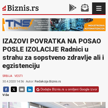
IZAZOVI POVRATKA NA POSAO
POSLE IZOLACIJE Radnici u
strahu za sopstveno zdravlje ali i
egzistenciju
SRBIJA
VESTI
30.4.2020 14:56
Autor:
Redakcija Biznis.rs
Dodajte Biznis.rs u omiljeni Google izvor
Više