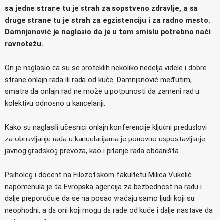
sa jedne strane tu je strah za sopstveno zdravlje, a sa
druge strane tu je strah za egzistenciju i za radno mesto.
Damnjanović je naglasio da je u tom smislu potrebno nači
ravnotežu.
On je naglasio da su se proteklih nekoliko nedelja videle i dobre
strane onlajn rada ili rada od kuće. Damnjanović međutim,
smatra da onlajn rad ne može u potpunosti da zameni rad u
kolektivu odnosno u kancelariji.
Kako su naglasili učesnici onlajn konferencije ključni preduslovi
za obnavljanje rada u kancelarijama je ponovno uspostavljanje
javnog gradskog prevoza, kao i pitanje rada obdaništa.
Psiholog i docent na Filozofskom fakultetu Milica Vukelić
napomenula je da Evropska agencija za bezbednost na radu i
dalje preporučuje da se na posao vraćaju samo ljudi koji su
neophodni, a da oni koji mogu da rade od kuće i dalje nastave da