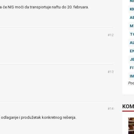
NI
 će NIS moći da transportuje naftu do 20. februara.
K
A
M
T
#12
A
E
J
F
#13
I
Pod
KOM
#14
no odlaganje i produžetak konkretnog rešenja.