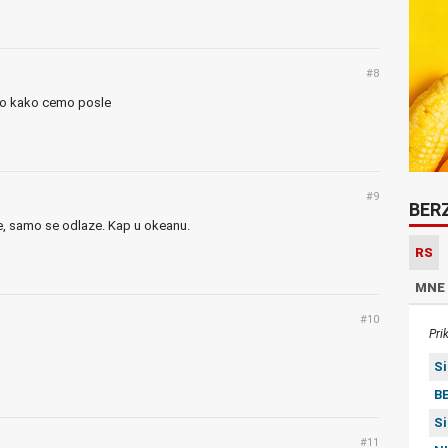
#8
mo kako cemo posle
#9
BER
nje, samo se odlaze. Kap u okeanu.
RS
MNE
#10
Pri
S
BE
S
#11