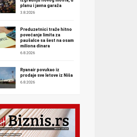
planu i javna garaža
3.8.2026
Preduzetnici traže hitno
povećanje limita za
paušalce sa šest na osam
miliona dinara
6.8.2026
Ryanair povukao iz
prodaje sve letove iz Niša
6.8.2026