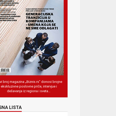
i broj magazina „Biznis.rs” donosi brojne
ekskluzivne poslovne priče, intervjue i
dešavanja iz regiona i sveta…
SNA LISTA