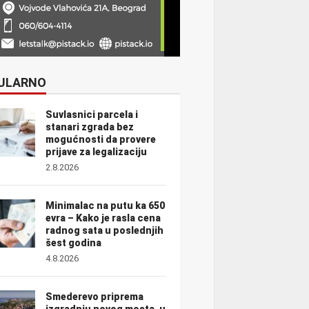
ULARNO
Suvlasnici parcela i
stanari zgrada bez
mogućnosti da provere
prijave za legalizaciju
2.8.2026
Minimalac na putu ka 650
evra – Kako je rasla cena
radnog sata u poslednjih
šest godina
4.8.2026
Smederevo priprema
izgradnju novog mosta, u