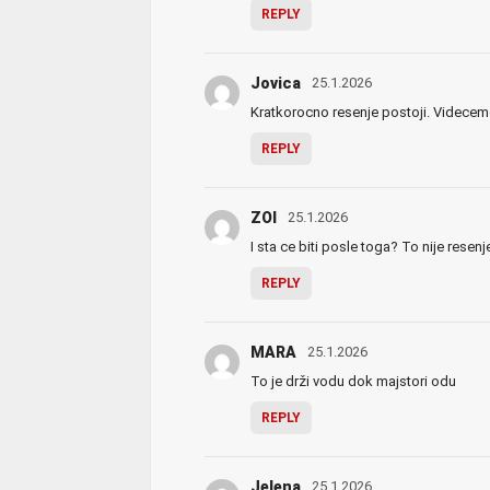
REPLY
Jovica
25.1.2026
Kratkorocno resenje postoji. Videce
REPLY
ZOI
25.1.2026
I sta ce biti posle toga? To nije rese
REPLY
MARA
25.1.2026
To je drži vodu dok majstori odu
REPLY
Jelena
25.1.2026