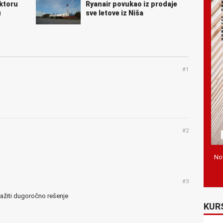
ktoru
Ryanair povukao iz prodaje
u
sve letove iz Niša
#1
#2
Nov
#3
tražiti dugoročno rešenje
KUR