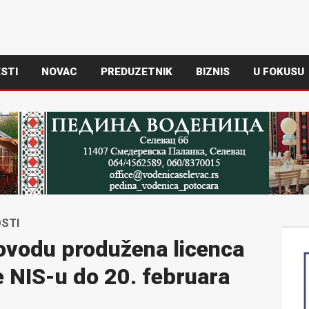
STI
NOVAC
PREDUZETNIK
BIZNIS
U FOKUSU
OSTI
vodu produžena licenca
e NIS-u do 20. februara