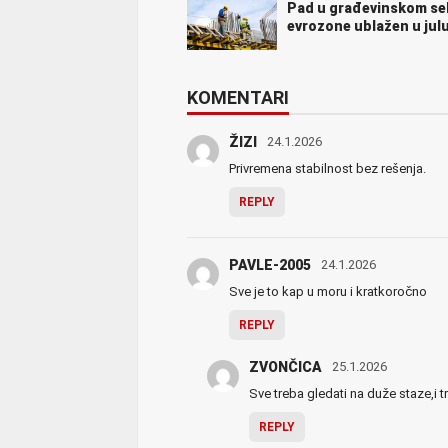
Pad u građevinskom se
evrozone ublažen u jul
KOMENTARI
ŽIZI
24.1.2026
Privremena stabilnost bez rešenja.
REPLY
PAVLE-2005
24.1.2026
Sve je to kap u moru i kratkoročno
REPLY
ZVONČICA
25.1.2026
Sve treba gledati na duže staze,i 
REPLY