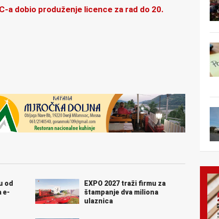
C-a dobio produženje licence za rad do 20.
ju od
EXPO 2027 traži firmu za
 e-
štampanje dva miliona
ulaznica