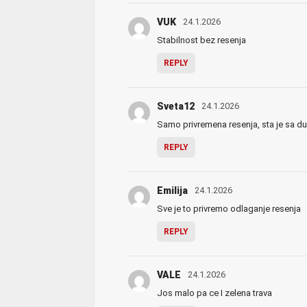
VUK
24.1.2026
Stabilnost bez resenja
REPLY
Sveta12
24.1.2026
Samo privremena resenja, sta je sa 
REPLY
Emilija
24.1.2026
Sve je to privremo odlaganje resenja
REPLY
VALE
24.1.2026
Jos malo pa ce I zelena trava