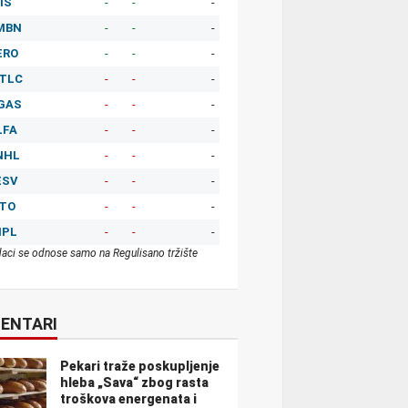
IS
-
-
-
MBN
-
-
-
ERO
-
-
-
TLC
-
-
-
GAS
-
-
-
LFA
-
-
-
NHL
-
-
-
ESV
-
-
-
ITO
-
-
-
MPL
-
-
-
aci se odnose samo na Regulisano tržište
ENTARI
Pekari traže poskupljenje
hleba „Sava“ zbog rasta
troškova energenata i