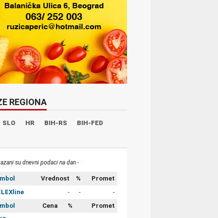
ZE REGIONA
SLO
HR
BIH-RS
BIH-FED
kazani su dnevni podaci na dan -
imbol
Vrednost
%
Promet
LEXline
-
-
-
imbol
Cena
%
Promet