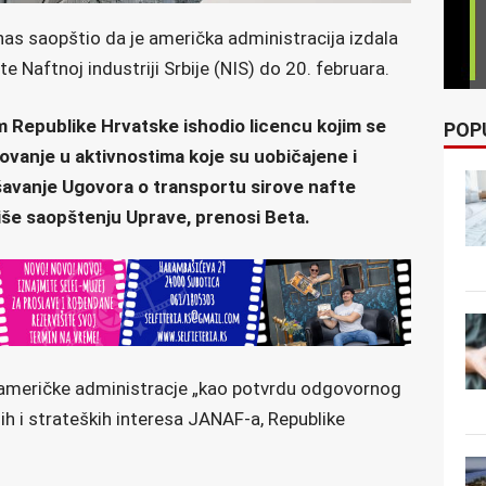
as saopštio da je američka administracija izdala
e Naftnoj industriji Srbije (NIS) do 20. februara.
om Republike Hrvatske ishodio licencu kojim se
POP
vanje u aktivnostima koje su uobičajene i
šavanje Ugovora o transportu sirove nafte
iše saopštenju Uprave, prenosi Beta.
 američke administracje „kao potvrdu odgovornog
ih i strateških interesa JANAF-a, Republike