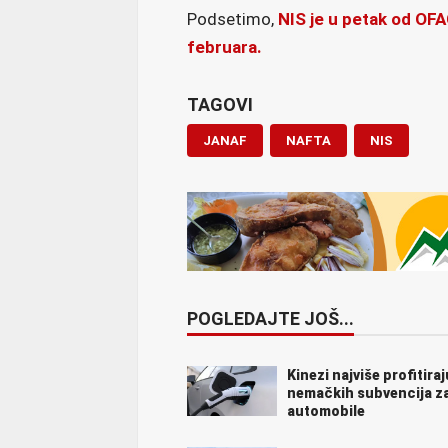
Podsetimo,
NIS je u petak od OFA
februara.
TAGOVI
JANAF
NAFTA
NIS
POGLEDAJTE JOŠ...
Kinezi najviše profitira
nemačkih subvencija za
automobile