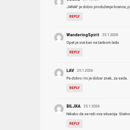
JANAF je dobio produženje licence, pa
REPLY
WanderingSpirit
25.1.2026
Opet je sve kao na tankom ledu
REPLY
LAV
25.1.2026
Pa dobro i to je dobar znak, za sada.
REPLY
BILJKA
25.1.2026
Nikako da se reši ova situacija. Stal
REPLY