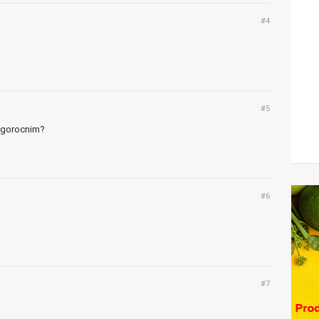
#4
#5
dugorocnim?
#6
#7