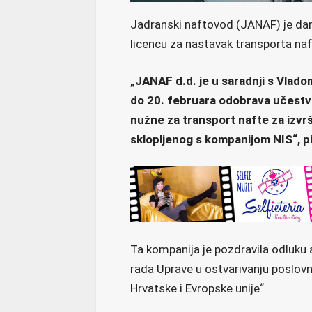
Jadranski naftovod (JANAF) je dan
licencu za nastavak transporta naft
„JANAF d.d. je u saradnji s Vlad
do 20. februara odobrava učestvo
nužne za transport nafte za izvr
sklopljenog s kompanijom NIS“, p
Ta kompanija je pozdravila odluku
rada Uprave u ostvarivanju poslovn
Hrvatske i Evropske unije“.