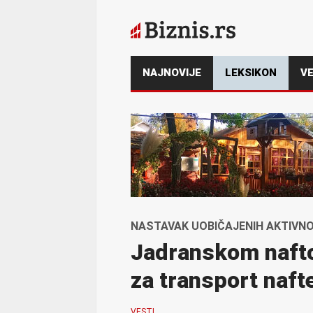
NAJNOVIJE
LEKSIKON
VE
NASTAVAK UOBIČAJENIH AKTIVN
Jadranskom nafto
za transport naft
VESTI