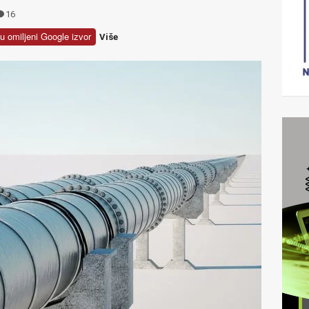
16
u omiljeni Google izvor
Više