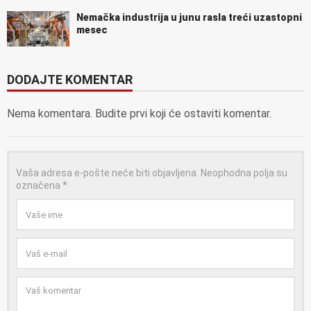
Nemačka industrija u junu rasla treći uzastopni
mesec
DODAJTE KOMENTAR
Nema komentara. Budite prvi koji će ostaviti komentar.
Vaša adresa e-pošte neće biti objavljena.
Neophodna polja su
označena
*