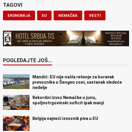
TAGOVI
EKONOMIJA
EU
NEMAČKA
VESTI
POGLEDAJTE JOŠ...
Mandić: EU nije našla rešenje za boravak
prevoznika u Šengen zoni, sastanak sledeće
nedelje
Rekordni izvoz Nemačke u junu,
spoljnotrgovinski suficit ipak manji
Belgija najveći izvoznik piva u EU