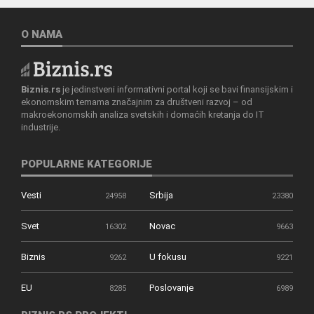
O NAMA
Biznis.rs
je jedinstveni informativni portal koji se bavi finansijskim i
ekonomskim temama značajnim za društveni razvoj – od
makroekonomskih analiza svetskih i domaćih kretanja do IT
industrije.
POPULARNE KATEGORIJE
Vesti
Srbija
24958
23380
Svet
Novac
16302
9663
Biznis
U fokusu
9262
9221
EU
Poslovanje
8285
6989