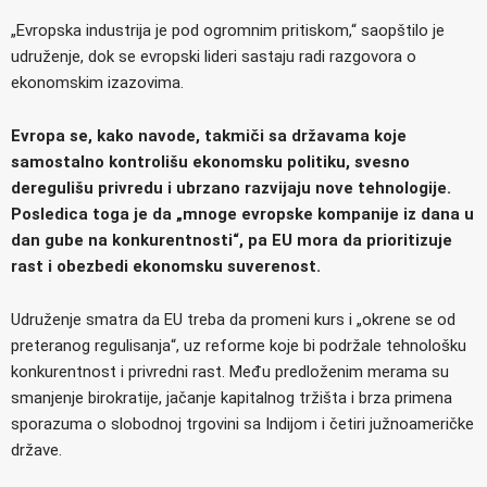
„Evropska industrija je pod ogromnim pritiskom,“ saopštilo je
udruženje, dok se evropski lideri sastaju radi razgovora o
ekonomskim izazovima.
Evropa se, kako navode, takmiči sa državama koje
samostalno kontrolišu ekonomsku politiku, svesno
deregulišu privredu i ubrzano razvijaju nove tehnologije.
Posledica toga je da „mnoge evropske kompanije iz dana u
dan gube na konkurentnosti“, pa EU mora da prioritizuje
rast i obezbedi ekonomsku suverenost.
Udruženje smatra da EU treba da promeni kurs i „okrene se od
preteranog regulisanja“, uz reforme koje bi podržale tehnološku
konkurentnost i privredni rast. Među predloženim merama su
smanjenje birokratije, jačanje kapitalnog tržišta i brza primena
sporazuma o slobodnoj trgovini sa Indijom i četiri južnoameričke
države.