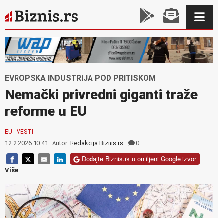
EVROPSKA INDUSTRIJA POD PRITISKOM
Nemački privredni giganti traže
reforme u EU
EU
VESTI
12.2.2026 10:41
Autor:
Redakcija Biznis.rs
0
Dodajte Biznis.rs u omiljeni Google izvor
Više