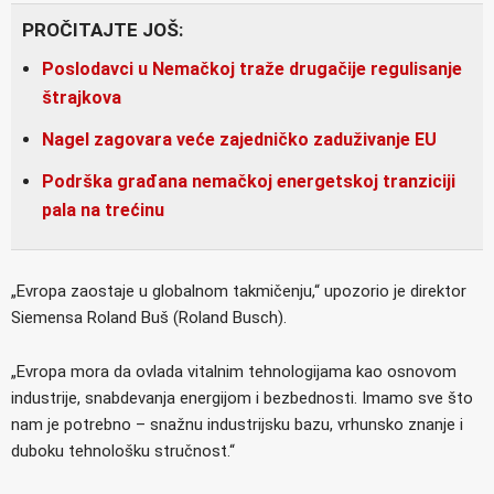
PROČITAJTE JOŠ:
Poslodavci u Nemačkoj traže drugačije regulisanje
štrajkova
Nagel zagovara veće zajedničko zaduživanje EU
Podrška građana nemačkoj energetskoj tranziciji
pala na trećinu
„Evropa zaostaje u globalnom takmičenju,“ upozorio je direktor
Siemensa Roland Buš (Roland Busch).
„Evropa mora da ovlada vitalnim tehnologijama kao osnovom
industrije, snabdevanja energijom i bezbednosti. Imamo sve što
nam je potrebno – snažnu industrijsku bazu, vrhunsko znanje i
duboku tehnološku stručnost.“