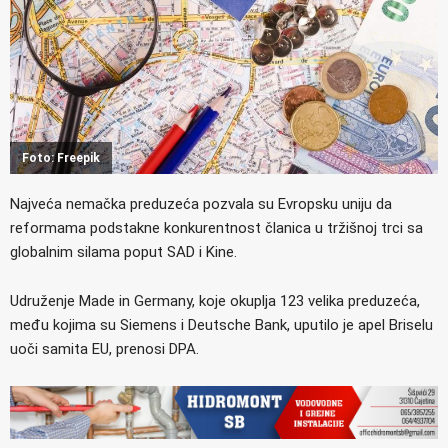
Foto: Freepik
Najveća nemačka preduzeća pozvala su Evropsku uniju da
reformama podstakne konkurentnost članica u tržišnoj trci sa
globalnim silama poput SAD i Kine.
Udruženje Made in Germany, koje okuplja 123 velika preduzeća,
među kojima su Siemens i Deutsche Bank, uputilo je apel Briselu
uoči samita EU, prenosi DPA.