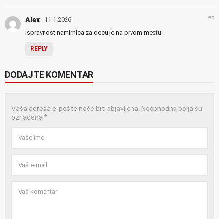
#5
Alex
11.1.2026
Ispravnost namirnica za decu je na prvom mestu
REPLY
DODAJTE KOMENTAR
Vaša adresa e-pošte neće biti objavljena.
Neophodna polja su
označena
*