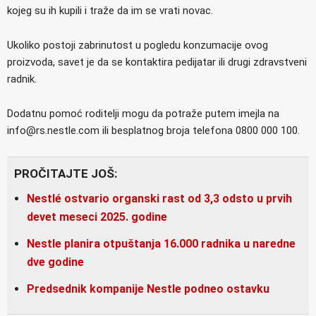
kojeg su ih kupili i traže da im se vrati novac.
Ukoliko postoji zabrinutost u pogledu konzumacije ovog
proizvoda, savet je da se kontaktira pedijatar ili drugi zdravstveni
radnik.
Dodatnu pomoć roditelji mogu da potraže putem imejla na
info@rs.nestle.com ili besplatnog broja telefona 0800 000 100.
PROČITAJTE JOŠ:
Nestlé ostvario organski rast od 3,3 odsto u prvih
devet meseci 2025. godine
Nestle planira otpuštanja 16.000 radnika u naredne
dve godine
Predsednik kompanije Nestle podneo ostavku