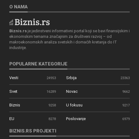
O NAMA
Biznis.rs
je jedinstveni informativni portal koji se bavi finansijskim i
ekonomskim temama značajnim za društveni razvoj – od
makroekonomskih analiza svetskih i domaćih kretanja do IT
industrije.
POPULARNE KATEGORIJE
Vesti
Srbija
24953
23363
Svet
Novac
16289
9662
Biznis
U fokusu
9258
9217
EU
Poslovanje
8278
6979
BIZNIS.RS PROJEKTI