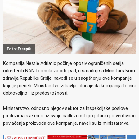
Foto: Freepik
Kompanija Nestle Adriatic počinje opoziv ograničenih serija
određenih NAN formula za odojčad, u saradnji sa Ministarstvom
zdravlja Republike Srbije, navodi se u saopštenju ove kompanije
koju je prenelo Ministarstvo zdravlja i dodaje da kompanija to čini
dobrovoljno i iz predostožnosti.
Ministarstvo, odnosno njegov sektor za inspekcijske poslove
preduzima sve mere iz svoje nadležnosti po pitanju preventivnog
povlačenja proizvoda ove kompanije, naveli su iz ministarstva.