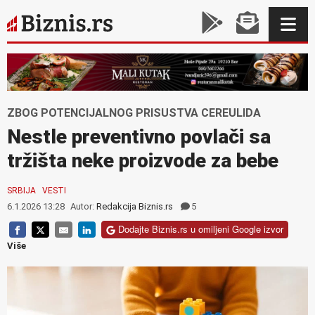
ZBOG POTENCIJALNOG PRISUSTVA CEREULIDA
Nestle preventivno povlači sa
tržišta neke proizvode za bebe
SRBIJA
VESTI
6.1.2026 13:28
Autor:
Redakcija Biznis.rs
5
Dodajte Biznis.rs u omiljeni Google izvor
Više