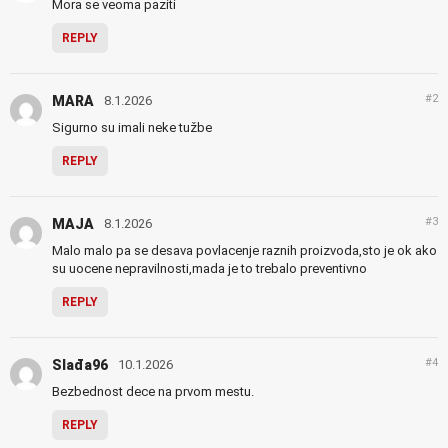
Mora se veoma paziti
REPLY
#2
MARA
8.1.2026
Sigurno su imali neke tužbe
REPLY
#3
MAJA
8.1.2026
Malo malo pa se desava povlacenje raznih proizvoda,sto je ok ako
su uocene nepravilnosti,mada je to trebalo preventivno
REPLY
#4
Slađa96
10.1.2026
Bezbednost dece na prvom mestu.
REPLY