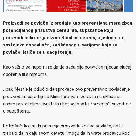
Proizvodi se povlače iz prodaje kao preventivna mera zbog
potencijalnog prisustva cereulida, supstance koju
proizvodi mikroorganizam Bacillus cereus, u jednom od
sastojaka dobavljača, korišćenog u serijama koje se
povlače, ističe se u saopštenju.
Kao važno se napominje da do sada nije potvrđen nijedan slučaj
oboljenja ili simptoma.
„Ipak, Nestle je odlučio da sprovede ovo preventivno povlačenje
proizvoda u saradnji sa Ministarstvom zdravlja i u skladu sa
našim protokolima kvaliteta i bezbednosti proizvoda“, navodi se
u saopštenju.
Potrošači koji su kupili serije proizvoda koji se povlače, ne bi
trebalo da ih daju svom detetu i mogu da ih vrate prodavcu kod