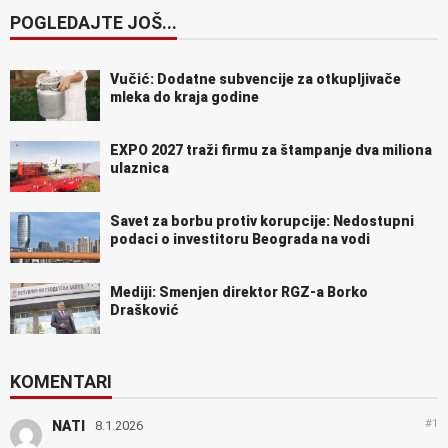
POGLEDAJTE JOŠ...
Vučić: Dodatne subvencije za otkupljivače
mleka do kraja godine
EXPO 2027 traži firmu za štampanje dva miliona
ulaznica
Savet za borbu protiv korupcije: Nedostupni
podaci o investitoru Beograda na vodi
Mediji: Smenjen direktor RGZ-a Borko
Drašković
KOMENTARI
#1
NATI
8.1.2026