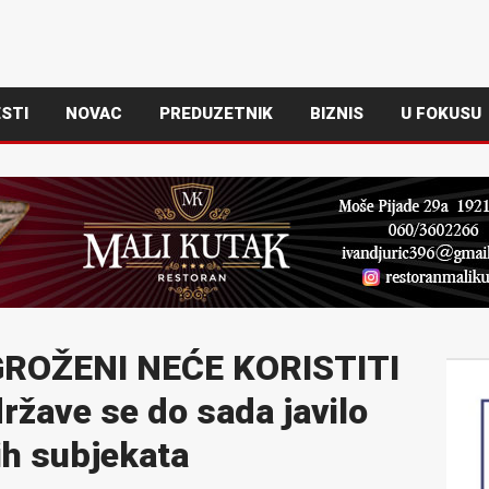
STI
NOVAC
PREDUZETNIK
BIZNIS
U FOKUSU
GROŽENI NEĆE KORISTITI
žave se do sada javilo
ih subjekata