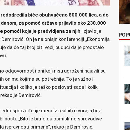
predodredila biće obuhvaćeno 800.000 lica, a do
m danom, za pomoć države prijavilo oko 230.000
e pomoći koja je predvidjena za njih
, izjavio je
POP
Demirović. On je na onlajn konferenciji „Ekonomija
je da će taj broj biti veći, budući da je preostalo
avu,
o odgovornost i oni koji nisu ugroženi najavili su
 ih onima kojima su potrebnije. To je važno i
tuacija i koliko je teško poslovati sada i koliki
 rekao je Demirović.
editi sprovođenje mera iz realnih izvora, a bez
nosti. „Bilo je bitno da osmislimo sprovodive
la ispravnosti primene“, rekao je Demirović.