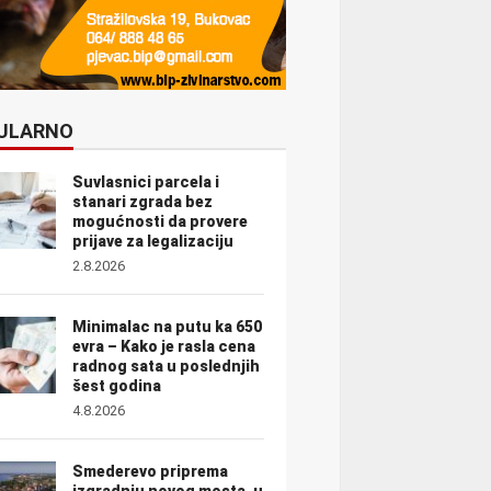
ULARNO
Suvlasnici parcela i
stanari zgrada bez
mogućnosti da provere
prijave za legalizaciju
2.8.2026
Minimalac na putu ka 650
evra – Kako je rasla cena
radnog sata u poslednjih
šest godina
4.8.2026
Smederevo priprema
izgradnju novog mosta, u