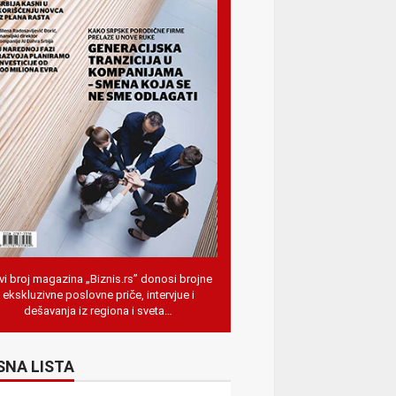
i broj magazina „Biznis.rs” donosi brojne
ekskluzivne poslovne priče, intervjue i
dešavanja iz regiona i sveta…
SNA LISTA