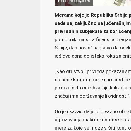
Foto: Pixabay.com
Merama koje je Republika Srbija 
sada se, zaključno sa jučerašnji
privrednih subjekata za korišćenj
pomoćnik minstra finansija Dragan 
Srbije, dan posle“ naglasio da očeku
još dva dana do isteka roka za prij
„Kao društvo i privreda pokazali sm
da neće koristiti mere i prepustiće
pokazuje da oni shvataju kakva je si
značaj ima održavanje likvidnosti“,
On je ukazao da je bilo važno obezb
ugrožavanja makroekonomske stabil
mere za koje se može vršiti kontro