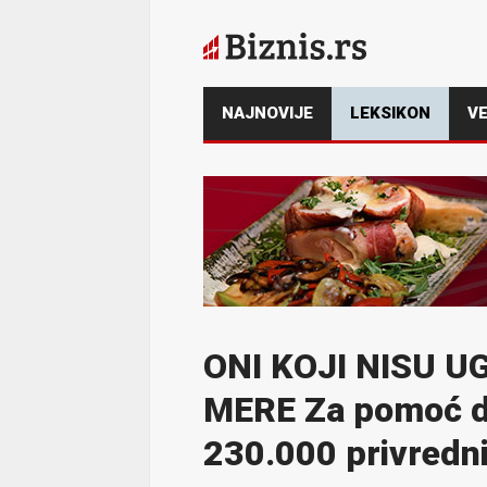
NAJNOVIJE
LEKSIKON
VE
ONI KOJI NISU U
MERE Za pomoć dr
230.000 privredn