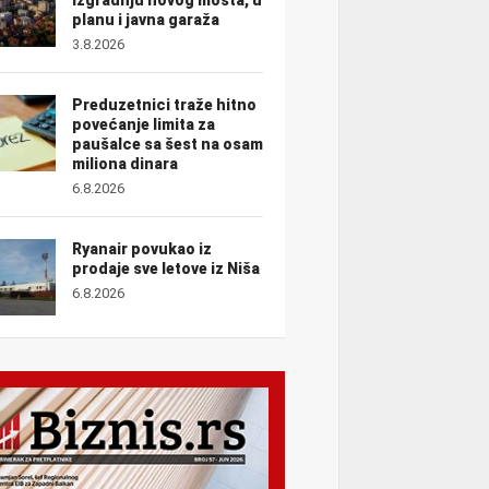
planu i javna garaža
3.8.2026
Preduzetnici traže hitno
povećanje limita za
paušalce sa šest na osam
miliona dinara
6.8.2026
Ryanair povukao iz
prodaje sve letove iz Niša
6.8.2026