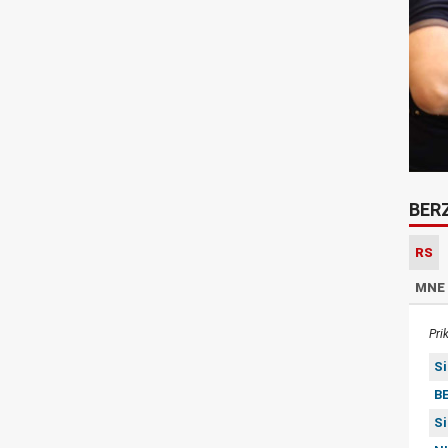
BER
RS
MNE
Pri
S
BE
S