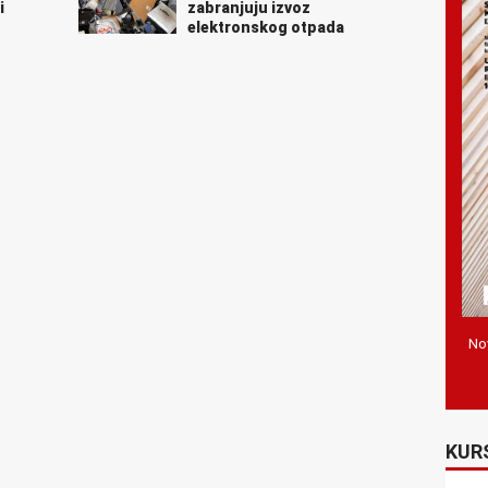
i
zabranjuju izvoz
elektronskog otpada
Nov
KUR