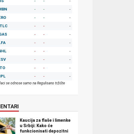
IS
-
-
-
MBN
-
-
-
ERO
-
-
-
TLC
-
-
-
GAS
-
-
-
LFA
-
-
-
NHL
-
-
-
ESV
-
-
-
ITO
-
-
-
MPL
-
-
-
aci se odnose samo na Regulisano tržište
ENTARI
Kaucija za flaše i limenke
u Srbiji: Kako će
funkcionisati depozitni