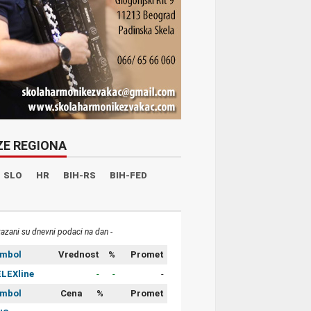
ZE REGIONA
SLO
HR
BIH-RS
BIH-FED
kazani su dnevni podaci na dan -
imbol
Vrednost
%
Promet
LEXline
-
-
-
imbol
Cena
%
Promet