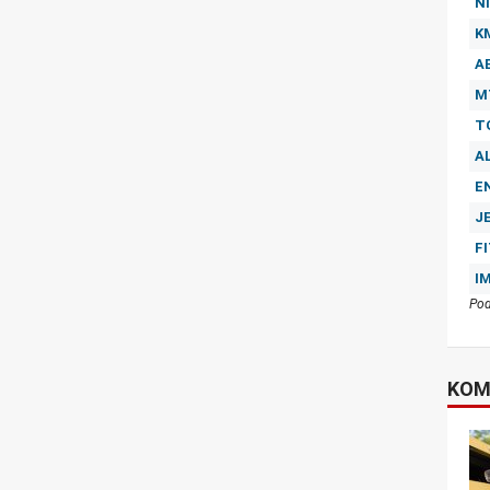
NI
K
A
M
T
A
E
J
F
I
Pod
KOM