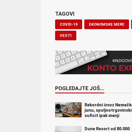
TAGOVI
COVID-19
EKONOMSKE MERE
VESTI
POGLEDAJTE JOŠ...
Rekordni izvoz Nemačk
junu, spoljnotrgovinski
suficit ipak manji
Dune Resort od 80.000