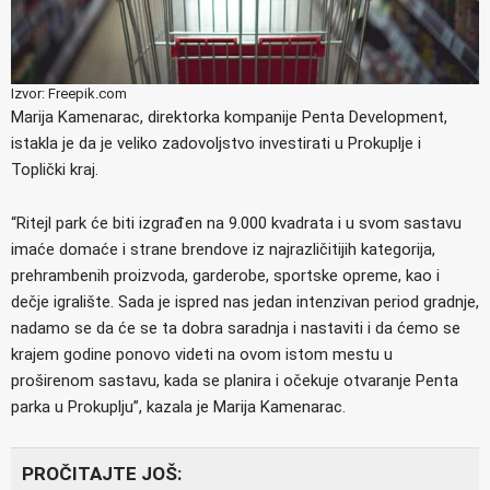
Izvor: Freepik.com
Marija Kamenarac, direktorka kompanije Penta Development,
istakla je da je veliko zadovoljstvo investirati u Prokuplje i
Toplički kraj.
“Ritejl park će biti izgrađen na 9.000 kvadrata i u svom sastavu
imaće domaće i strane brendove iz najrazličitijih kategorija,
prehrambenih proizvoda, garderobe, sportske opreme, kao i
dečje igralište. Sada je ispred nas jedan intenzivan period gradnje,
nadamo se da će se ta dobra saradnja i nastaviti i da ćemo se
krajem godine ponovo videti na ovom istom mestu u
proširenom sastavu, kada se planira i očekuje otvaranje Penta
parka u Prokuplju”, kazala je Marija Kamenarac.
PROČITAJTE JOŠ: