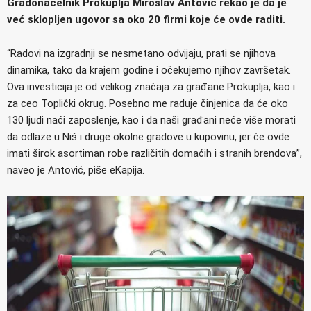
Gradonačelnik Prokuplja Miroslav Antović rekao je da je
već sklopljen ugovor sa oko 20 firmi koje će ovde raditi.
“Radovi na izgradnji se nesmetano odvijaju, prati se njihova
dinamika, tako da krajem godine i očekujemo njihov završetak.
Ova investicija je od velikog značaja za građane Prokuplja, kao i
za ceo Toplički okrug. Posebno me raduje činjenica da će oko
130 ljudi naći zaposlenje, kao i da naši građani neće više morati
da odlaze u Niš i druge okolne gradove u kupovinu, jer će ovde
imati širok asortiman robe različitih domaćih i stranih brendova”,
naveo je Antović, piše eKapija.