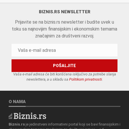
BIZNIS.RS NEWSLETTER
Prijavite se na biznis.rs newsletter i budite uvek u
toku sa najnovijim finansijskim i ekonomskim temama
značajnim za društveni razvoj.
Vaša e-mail adresa će biti korišćena isključivo za potrebe slanja
newslettera, a u skladu sa
Politikom privatnosti
.
O NAMA
Biznis.rs
je jedinstveni informativni portal koji se bavi finansijskim i