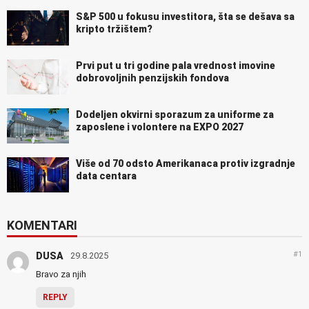
S&P 500 u fokusu investitora, šta se dešava sa
kripto tržištem?
Prvi put u tri godine pala vrednost imovine
dobrovoljnih penzijskih fondova
Dodeljen okvirni sporazum za uniforme za
zaposlene i volontere na EXPO 2027
Više od 70 odsto Amerikanaca protiv izgradnje
data centara
KOMENTARI
#1
DUSA
29.8.2025
Bravo za njih
REPLY