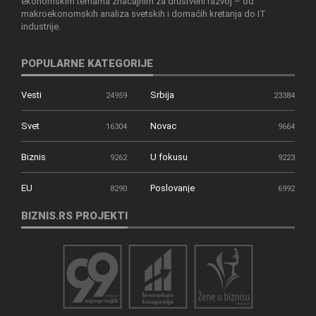
ekonomskim temama značajnim za društveni razvoj – od
makroekonomskih analiza svetskih i domaćih kretanja do IT
industrije.
POPULARNE KATEGORIJE
Vesti
Srbija
24959
23384
Svet
Novac
16304
9664
Biznis
U fokusu
9262
9223
EU
Poslovanje
8290
6992
BIZNIS.RS PROJEKTI