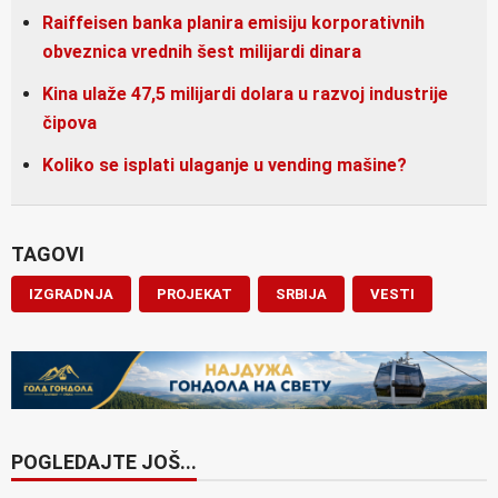
Raiffeisen banka planira emisiju korporativnih
obveznica vrednih šest milijardi dinara
Kina ulaže 47,5 milijardi dolara u razvoj industrije
čipova
Koliko se isplati ulaganje u vending mašine?
TAGOVI
IZGRADNJA
PROJEKAT
SRBIJA
VESTI
POGLEDAJTE JOŠ...