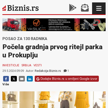
POSAO ZA 130 RADNIKA
Počela gradnja prvog ritejl parka
u Prokuplju
INVESTICIJE
SRBIJA
VESTI
29.5.2024 09:09
Autor:
Redakcija Biznis.rs
1
Dodajte Biznis.rs u omiljeni Google izvor
Više