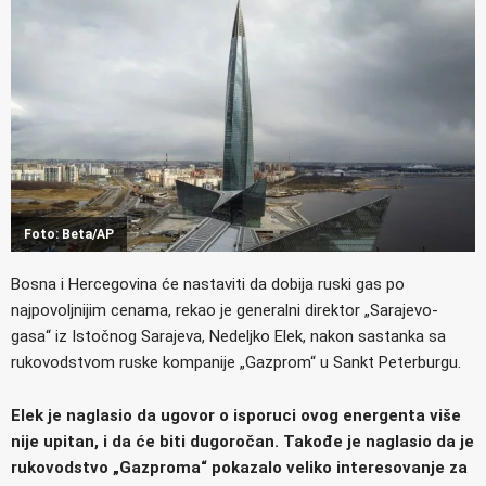
Foto: Beta/AP
Bosna i Hercegovina će nastaviti da dobija ruski gas po
najpovoljnijim cenama, rekao je generalni direktor „Sarajevo-
gasa“ iz Istočnog Sarajeva, Nedeljko Elek, nakon sastanka sa
rukovodstvom ruske kompanije „Gazprom“ u Sankt Peterburgu.
Elek je naglasio da ugovor o isporuci ovog energenta više
nije upitan, i da će biti dugoročan. Takođe je naglasio da je
rukovodstvo „Gazproma“ pokazalo veliko interesovanje za