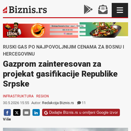
RUSKI GAS PO NAJPOVOLJNIJIM CENAMA ZA BOSNU I
HERCEGOVINU
Gazprom zainteresovan za
projekat gasifikacije Republike
Srpske
INFRASTRUKTURA
REGION
30.5.2026 15:55
Autor:
Redakcija Biznis.rs
11
Dodajte Biznis.rs u omiljeni Google izvor
Više