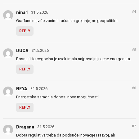
#4
nina1
31.5.2026
Građane najviše zanima račun za grejanje, ne geopolitika.
REPLY
#5
DUCA
31.5.2026
Bosna i Hercegovina je uvek imala najpovoljniji cene energenata.
REPLY
#6
NEYA
31.5.2026
Energetska saradnja donosi nove mogućnosti
REPLY
#7
Dragana
31.5.2026
Dobra regulativa treba da podstiče inovacije i razvoj, ali