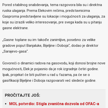
Pored stabilnog snabdevanja, tema razgovora bila su i direktna
ruska ulaganja. Prema Elekovim rečima, predstavnicima
Gasproma predstavljene su lokacije i mogućnosti za ulaganja, za
koje su izrazili veliko interesovanje, pre svega kada su u pitanju
gasne elektrane.
„Gasne toplane su im takođe zanimljive, posebno za velike
gradove poput Banjaluke, Bijeljine i Doboja“, dodao je direktor
„Sarajevo-gasa“.
Govoreći o dinamici radova na gasovodu, koji donosi brojne nove
mogućnosti, Elek je pojasnio da je rok izgradnje četiri godine.
Ipak, projekat će biti pušten u rad u fazama, pa će se o
gasifikaciji Bijeljine i Doboja razgovarati već sledeće godine.
PROČITAJTE JOŠ:
MOL potvrdio: Stigla zvanična dozvola od OFAC-a