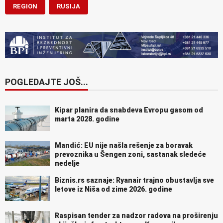
REGION
RUSIJA
POGLEDAJTE JOŠ...
Kipar planira da snabdeva Evropu gasom od
marta 2028. godine
Mandić: EU nije našla rešenje za boravak
prevoznika u Šengen zoni, sastanak sledeće
nedelje
Biznis.rs saznaje: Ryanair trajno obustavlja sve
letove iz Niša od zime 2026. godine
Raspisan tender za nadzor radova na proširenju