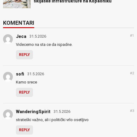
skijaške infrastrukture na Kopaoniku
KOMENTARI
#1
Jeca
31.5.2026
Videcemo na sta ce da ispadne.
REPLY
#2
sofi
31.5.2026
Kamo srece
REPLY
#3
WanderingSpirit
31.5.2026
strateški važno, ali i politički vrlo osetljivo
REPLY