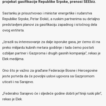
projekat gasifikacije Republike Srpske, prenosi SEEbiz.
Sastanku je prisustvovao i ministar energetike i rudarstva
Republike Srpske, Petar Đokić, a ruskim partnerima su detaljno
predstavljeni planovi za gasifikaciju zapadnog i istočnog dela
ovog entiteta.
„Izrazili su interesovanje za dalje isporuke gasa, jer ćemo ići na
preko milijardu kubnih metara godišnje i tada ćemo postati
ozbiljan partner i Gazproma i drugih gasnih kompanija“, rekao je
Elek medijima.
Ono što je važno za građane Federacije Bosne i Hercegovine
jeste potvrda da će povoljni uslovi ugovora sa Gazpromom
uticati i na Sarajevo.
„Federalno Sarajevo će i sljedeće godine dobiti jeftiniji ruski plin“,
rekao je Elek.