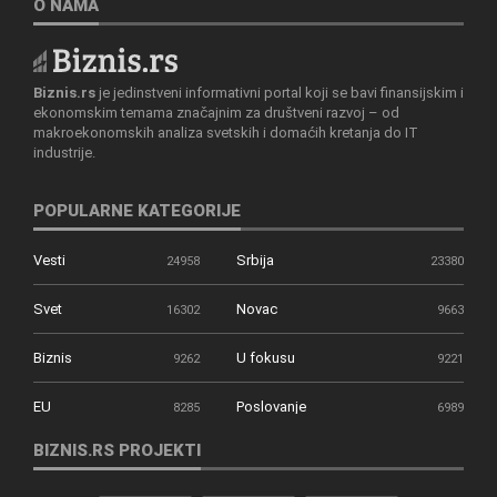
O NAMA
Biznis.rs
je jedinstveni informativni portal koji se bavi finansijskim i
ekonomskim temama značajnim za društveni razvoj – od
makroekonomskih analiza svetskih i domaćih kretanja do IT
industrije.
POPULARNE KATEGORIJE
Vesti
Srbija
24958
23380
Svet
Novac
16302
9663
Biznis
U fokusu
9262
9221
EU
Poslovanje
8285
6989
BIZNIS.RS PROJEKTI