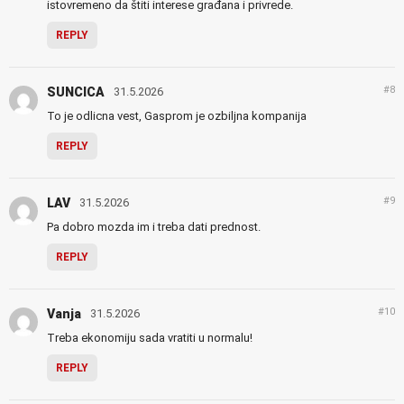
istovremeno da štiti interese građana i privrede.
REPLY
#8
SUNCICA
31.5.2026
To je odlicna vest, Gasprom je ozbiljna kompanija
REPLY
#9
LAV
31.5.2026
Pa dobro mozda im i treba dati prednost.
REPLY
#10
Vanja
31.5.2026
Treba ekonomiju sada vratiti u normalu!
REPLY