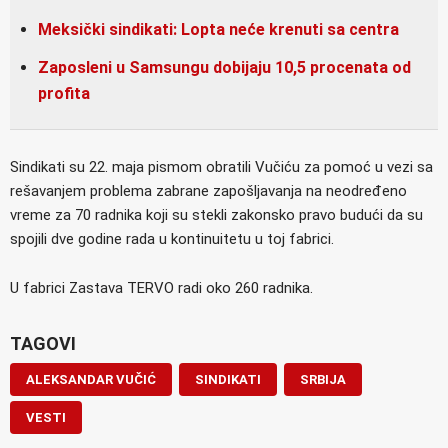
Meksički sindikati: Lopta neće krenuti sa centra
Zaposleni u Samsungu dobijaju 10,5 procenata od
profita
Sindikati su 22. maja pismom obratili Vučiću za pomoć u vezi sa
rešavanjem problema zabrane zapošljavanja na neodređeno
vreme za 70 radnika koji su stekli zakonsko pravo budući da su
spojili dve godine rada u kontinuitetu u toj fabrici.
U fabrici Zastava TERVO radi oko 260 radnika.
TAGOVI
ALEKSANDAR VUČIĆ
SINDIKATI
SRBIJA
VESTI