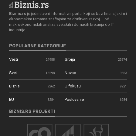
Biznis.rs
je jedinstveni informativni portal koji se bavi finansijskim i
ekonomskim temama značajnim za društveni razvoj – od
makroekonomskih analiza svetskih i domaćih kretanja do IT
industrije.
POPULARNE KATEGORIJE
Vesti
Srbija
24958
23374
Svet
Novac
16298
9663
Biznis
U fokusu
9262
9221
EU
Poslovanje
8284
6984
BIZNIS.RS PROJEKTI