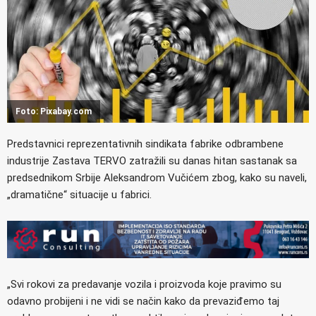
Foto: Pixabay.com
Predstavnici reprezentativnih sindikata fabrike odbrambene
industrije Zastava TERVO zatražili su danas hitan sastanak sa
predsednikom Srbije Aleksandrom Vučićem zbog, kako su naveli,
„dramatične“ situacije u fabrici.
„Svi rokovi za predavanje vozila i proizvoda koje pravimo su
odavno probijeni i ne vidi se način kako da prevaziđemo taj