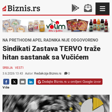
NA PRETHODNI APEL RADNIKA NIJE ODGOVORENO
Sindikati Zastava TERVO traže
hitan sastanak sa Vučićem
SRBIJA
VESTI
3.6.2026 13:43
Autor:
Redakcija Biznis.rs
0
Dodajte Biznis.rs u omiljeni Google izvor
Više