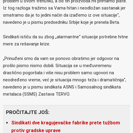
problem u ovom trenutku, a od tih proizvoda mi primamo plate.
Iz tog razloga tražimo sa Vama hitan i neodložan sastanak jer
smatramo da je to jedini način da izađemo iz ove situacije“,
navedeno je u pismu predsedniku Srbije koje je prenela Beta.
Sindikati ističu da su zbog „alarmantne“ situacije potrebne hitne
mere za rešavanje krize.
„Prinuđeni smo da vam se ponovo obratimo jer odgovor na
prošlo pismo nismo dobili. Situacija se u međuvremenu
drastično pogoršala i više nisu problem samo ugovori na
neodređeno vreme, već je situacija mnogo teža i dramatičnija“,
navedeno je u pismu sindikata ASNS i Samosalnog sindikata
metalaca (SSMS) Zastava TERVO.
PROČITAJTE JOŠ:
Sindikati dve kragujevačke fabrike prete tužbom
protiv gradske uprave