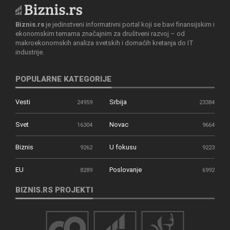
Biznis.rs
je jedinstveni informativni portal koji se bavi finansijskim i
ekonomskim temama značajnim za društveni razvoj – od
makroekonomskih analiza svetskih i domaćih kretanja do IT
industrije.
POPULARNE KATEGORIJE
Vesti
Srbija
24959
23384
Svet
Novac
16304
9664
Biznis
U fokusu
9262
9223
EU
Poslovanje
8289
6992
BIZNIS.RS PROJEKTI