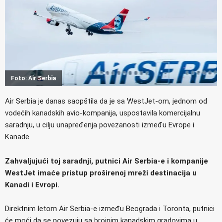
Foto: Air Serbia
Air Serbia je danas saopštila da je sa WestJet-om, jednom od
vodećih kanadskih avio-kompanija, uspostavila komercijalnu
saradnju, u cilju unapređenja povezanosti između Evrope i
Kanade.
Zahvaljujući toj saradnji, putnici Air Serbia-e i kompanije
WestJet imaće pristup proširenoj mreži destinacija u
Kanadi i Evropi.
Direktnim letom Air Serbia-e između Beograda i Toronta, putnici
će moći da se povezuju sa brojnim kanadskim gradovima u