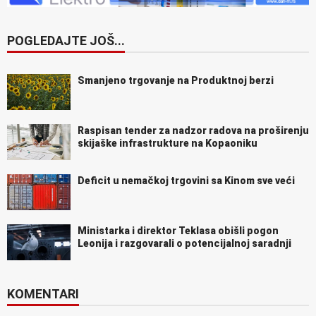
POGLEDAJTE JOŠ...
Smanjeno trgovanje na Produktnoj berzi
Raspisan tender za nadzor radova na proširenju
skijaške infrastrukture na Kopaoniku
Deficit u nemačkoj trgovini sa Kinom sve veći
Ministarka i direktor Teklasa obišli pogon
Leonija i razgovarali o potencijalnoj saradnji
KOMENTARI