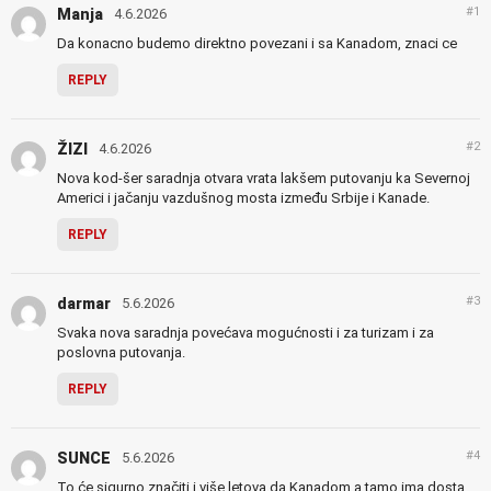
#1
Manja
4.6.2026
Da konacno budemo direktno povezani i sa Kanadom, znaci ce
REPLY
#2
ŽIZI
4.6.2026
Nova kod-šer saradnja otvara vrata lakšem putovanju ka Severnoj
Americi i jačanju vazdušnog mosta između Srbije i Kanade.
REPLY
#3
darmar
5.6.2026
Svaka nova saradnja povećava mogućnosti i za turizam i za
poslovna putovanja.
REPLY
#4
SUNCE
5.6.2026
To će sigurno značiti i više letova da Kanadom a tamo ima dosta