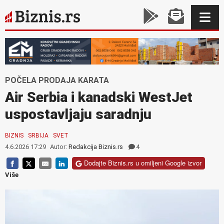
POČELA PRODAJA KARATA
Air Serbia i kanadski WestJet
uspostavljaju saradnju
BIZNIS
SRBIJA
SVET
4.6.2026 17:29
Autor:
Redakcija Biznis.rs
4
Dodajte Biznis.rs u omiljeni Google izvor
Više