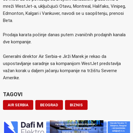
mreži WestJet-a, uključujući Otavu, Montreal, Halifaks, Vinipeg,
Edmonton, Kalgari i Vankuver, navodi se u saopštenju, prenosi
Beta.
Prodaja karata počinje danas putem zvaničnih prodajnih kanala
dve kompanije.
Generalni direktor Air Serbia-e Jirži Marek je rekao da
uspostavljanje saradnje sa kompanijom WestJet predstavlja
važan korak u daljem jačanju kompanije na tržištu Severne
Amerike.
TAGOVI
AIR SERBIA
BEOGRAD
BIZNIS