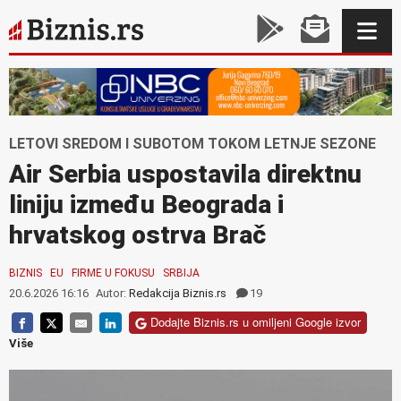
LETOVI SREDOM I SUBOTOM TOKOM LETNJE SEZONE
Air Serbia uspostavila direktnu
liniju između Beograda i
hrvatskog ostrva Brač
BIZNIS
EU
FIRME U FOKUSU
SRBIJA
20.6.2026 16:16
Autor:
Redakcija Biznis.rs
19
Dodajte Biznis.rs u omiljeni Google izvor
Više