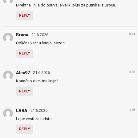
Direktna linija do ostrva je veliki plus za putnike iz Srbije.
REPLY
#14
Brana
21.6.2026
Odlična vest u letnjoj sezoni
REPLY
#15
Alex97
21.6.2026
Konačno direktna linija !
REPLY
#16
LARA
21.6.2026
Lepe vesti za turiste.
REPLY