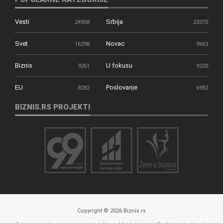
Vesti
Srbija
24958
23370
Svet
Novac
16298
9663
Biznis
U fokusu
9261
9220
EU
Poslovanje
8282
6982
BIZNIS.RS PROJEKTI
Copyright © 2026 Biznis.rs