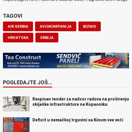
TAGOVI
AIR SERBIA
AVIOKOMPANIJA
BIZNIS
HRVATSKA
SRBIJA
POGLEDAJTE JOŠ...
Raspisan tender za nadzor radova na proširenju
skijaške infrastrukture na Kopaoniku
Deficit u nemačkoj trgovini sa Kinom sve veći