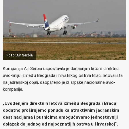
Foto: Air Serbia
Kompanija Air Serbia uspostavila je današnjim letom direktnu
avio-liniju između Beograda i hrvatskog ostrva Brač, letovališta
na jadranskoj obali, saopšteno je iz srpske nacionalne avio-
kompanije.
„Uvođenjem direktnih letova između Beograda i Brača
dodatno proširujemo ponudu ka atraktivnim jadranskim
destinacijama i putnicima omogućavamo jednostavniji
dolazak do jednog od najpoznatijih ostrva u Hrvatskoj“,