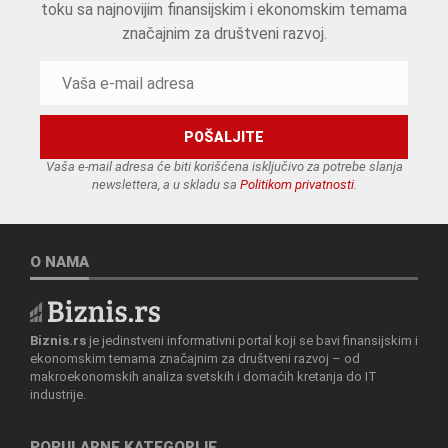
toku sa najnovijim finansijskim i ekonomskim temama
značajnim za društveni razvoj.
Vaša e-mail adresa će biti korišćena isključivo za potrebe slanja
newslettera, a u skladu sa
Politikom privatnosti
.
O NAMA
Biznis.rs
je jedinstveni informativni portal koji se bavi finansijskim i
ekonomskim temama značajnim za društveni razvoj – od
makroekonomskih analiza svetskih i domaćih kretanja do IT
industrije.
POPULARNE KATEGORIJE