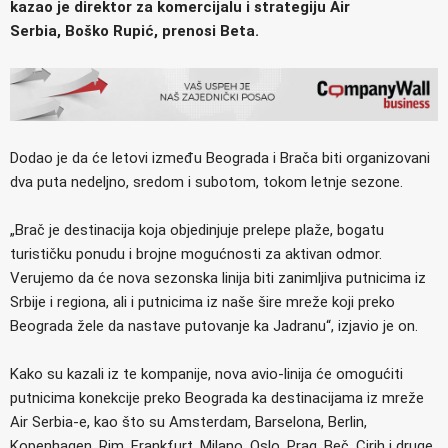
kazao je direktor za komercijalu i strategiju Air
Serbia, Boško Rupić, prenosi Beta.
Dodao je da će letovi između Beograda i Brača biti organizovani
dva puta nedeljno, sredom i subotom, tokom letnje sezone.
„Brač je destinacija koja objedinjuje prelepe plaže, bogatu
turističku ponudu i brojne mogućnosti za aktivan odmor.
Verujemo da će nova sezonska linija biti zanimljiva putnicima iz
Srbije i regiona, ali i putnicima iz naše šire mreže koji preko
Beograda žele da nastave putovanje ka Jadranu“, izjavio je on.
Kako su kazali iz te kompanije, nova avio-linija će omogućiti
putnicima konekcije preko Beograda ka destinacijama iz mreže
Air Serbia-e, kao što su Amsterdam, Barselona, Berlin,
Kopenhagen, Rim, Frankfurt, Milano, Oslo, Prag, Beč, Cirih i druge.