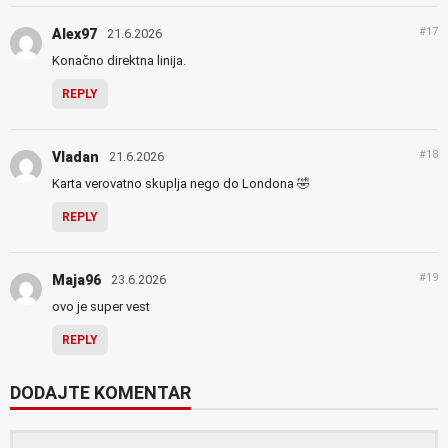
#17
Alex97
21.6.2026
Konačno direktna linija.
REPLY
#18
Vladan
21.6.2026
Karta verovatno skuplja nego do Londona 🤣
REPLY
#19
Maja96
23.6.2026
ovo je super vest
REPLY
DODAJTE KOMENTAR