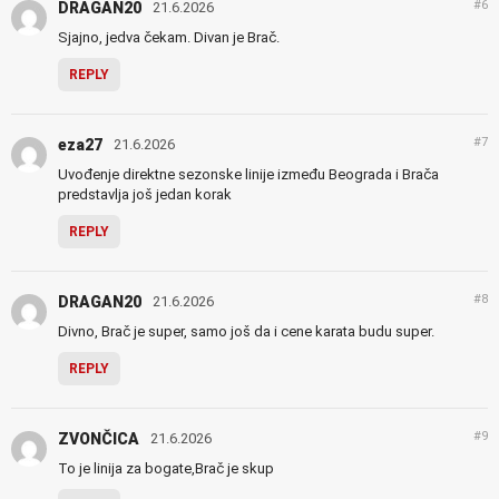
#6
DRAGAN20
21.6.2026
Sjajno, jedva čekam. Divan je Brač.
REPLY
#7
eza27
21.6.2026
Uvođenje direktne sezonske linije između Beograda i Brača
predstavlja još jedan korak
REPLY
#8
DRAGAN20
21.6.2026
Divno, Brač je super, samo još da i cene karata budu super.
REPLY
#9
ZVONČICA
21.6.2026
To je linija za bogate,Brač je skup