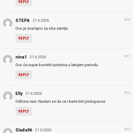
REPLY
#10
STEPA
21.6.2026
Ovo je značajno za obe zemlje.
REPLY
#11
nina1
21.6.2026
Ovo će super koristiti turistima u letnjem periodu.
REPLY
#12
Elly
21.6.2026
Odlicna vest. Nadam se da ce i karte biti pristupacne.
REPLY
#13
Slađa96
21.6.2026