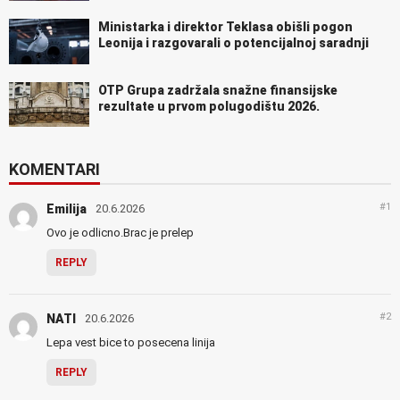
Ministarka i direktor Teklasa obišli pogon
Leonija i razgovarali o potencijalnoj saradnji
OTP Grupa zadržala snažne finansijske
rezultate u prvom polugodištu 2026.
KOMENTARI
#1
Emilija
20.6.2026
Ovo je odlicno.Brac je prelep
REPLY
#2
NATI
20.6.2026
Lepa vest bice to posecena linija
REPLY