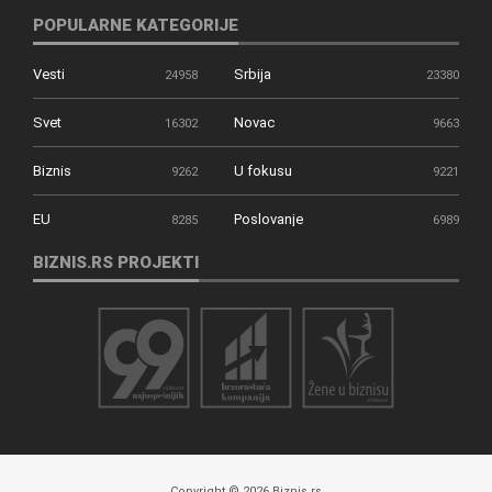
POPULARNE KATEGORIJE
Vesti
Srbija
24958
23380
Svet
Novac
16302
9663
Biznis
U fokusu
9262
9221
EU
Poslovanje
8285
6989
BIZNIS.RS PROJEKTI
Copyright © 2026 Biznis.rs