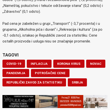
„Nameštaj, pokućstvo i tekuće održavanje stana“ (0,2 odsto) i
„Zdravstvo“ (0,1 odsto).
Pad cena je zabeležen u grupi „Transport“ (-3,7 procenta) i u
grupama „Alkoholna pića i duvan“ i „Rekreacija i kultura“ (za po
-0,1 odsto), istakao je Republički zavod za statistiku. Cene
ostalih proizvoda i usluga nisu se značajnije promenile.
TAGOVI
COVID-19
INFLACIJA
KORONA VIRUS
NOVAC
PANDEMIJA
POTROŠAČKE CENE
REPUBLIČKI ZAVOD ZA STATISTIKU
SRBIJA