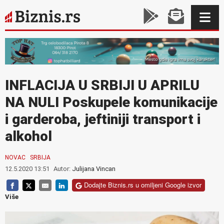
INFLACIJA U SRBIJI U APRILU
NA NULI Poskupele komunikacije
i garderoba, jeftiniji transport i
alkohol
NOVAC
SRBIJA
12.5.2020 13:51
Autor:
Julijana Vincan
Dodajte Biznis.rs u omiljeni Google izvor
Više