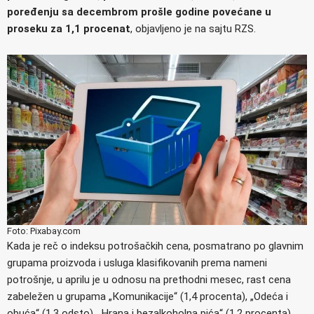
poređenju sa decembrom prošle godine povećane u
proseku za 1,1 procenat
, objavljeno je na sajtu RZS.
Foto: Pixabay.com
Kada je reč o indeksu potrošačkih cena, posmatrano po glavnim
grupama proizvoda i usluga klasifikovanih prema nameni
potrošnje, u aprilu je u odnosu na prethodni mesec, rast cena
zabeležen u grupama „Кomunikacije“ (1,4 procenta), „Odeća i
obuća“ (1,3 odsto), „Hrana i bezalkoholna pića“ (1,2 procenta),