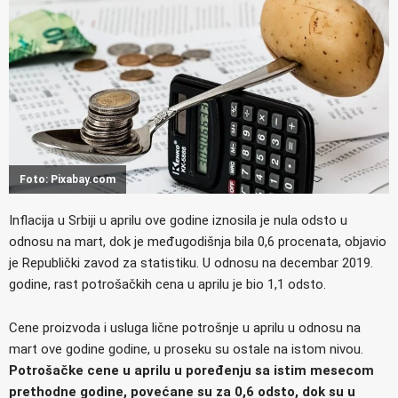
Foto: Pixabay.com
Inflacija u Srbiji u aprilu ove godine iznosila je nula odsto u
odnosu na mart, dok je međugodišnja bila 0,6 procenata, objavio
je Republički zavod za statistiku. U odnosu na decembar 2019.
godine, rast potrošačkih cena u aprilu je bio 1,1 odsto.
Cene proizvoda i usluga lične potrošnje u aprilu u odnosu na
mart ove godine godine, u proseku su ostale na istom nivou.
Potrošačke cene u aprilu u poređenju sa istim mesecom
prethodne godine, povećane su za 0,6 odsto, dok su u