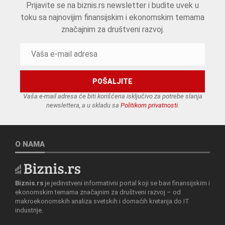
Prijavite se na biznis.rs newsletter i budite uvek u
toku sa najnovijim finansijskim i ekonomskim temama
značajnim za društveni razvoj.
Vaša e-mail adresa će biti korišćena isključivo za potrebe slanja
newslettera, a u skladu sa
Politikom privatnosti
.
O NAMA
Biznis.rs
je jedinstveni informativni portal koji se bavi finansijskim i
ekonomskim temama značajnim za društveni razvoj – od
makroekonomskih analiza svetskih i domaćih kretanja do IT
industrije.