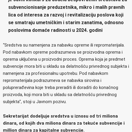
subvencionisanje preduzetnika, mikro i malih pravnih
lica od interesa za razvoj i revitalizaciju poslova koji
se smatraju umetničkim i starim zanatima, odnosno
poslovima domaće radinosti u 2024. godini
“Sredstva su namenjena za nabavku opreme ili repromaterijala.
Pod nabavkom opreme podrazumeva se proizvodna oprema i
oprema uključena u proizvodni proces. Oprema koja je predmet
subvencije mora biti u skladu sa delatnošću privrednog subjekta i
namenjena za profesionalnu upotrebu. Pod nabavkom
repromaterijala podrazumeva se nabavka sirovina i
poluprerađevina koje treba preraditi ili doraditi do konačnog
proizvoda, koji mora biti u skladu sa delatnošću privrednog
subjekta”, stoji u Javnom pozivu.
Sekretarijat dodeljuje sredstva u iznosu od tri miliona
dinara, od kojih dva miliona dinara za tekuće subvencije i
million dinara za kapitalne subvencije.