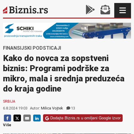
FINANSIJSKI PODSTICAJI
Kako do novca za sopstveni
biznis: Programi podrške za
mikro, mala i srednja preduzeća
do kraja godine
SRBIJA
6.8.2024 19:03
Autor:
Milica Vojtek
13
Dodajte Biznis.rs u omiljeni Google izvor
Više