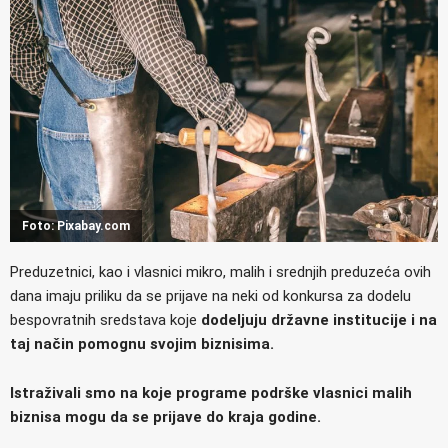
Foto: Pixabay.com
Preduzetnici, kao i vlasnici mikro, malih i srednjih preduzeća ovih
dana imaju priliku da se prijave na neki od konkursa za dodelu
bespovratnih sredstava koje
dodeljuju državne institucije i na
taj način pomognu svojim biznisima.
Istraživali smo na koje programe podrške vlasnici malih
biznisa mogu da se prijave do kraja godine.