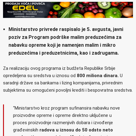
Ministarstvo privrede raspisalo je 5. avgusta, javni
poziv za
Program podrške malim preduzećima za
nabavku opreme koji je namenjen malim i mikro
preduzećima i preduzetnicima, kao i zadrugama.
Za realizaciju ovog programa iz budžeta Republike Srbije
opredeljena su sredstva u iznosu od
800 miliona dinara.
U
saradnji države sa bankama i lizing kompanijama, privrednim
subjektima su omogućeni povoljni krediti i bespovratna sredstva.
“Ministarstvo kroz program sufinansira nabavku nove
proizvodne opreme i opreme direktno uključene u
proces proizvodnje razmenjivih dobara i izvođenje
građevinskih
radova u iznosu do 50 odsto neto