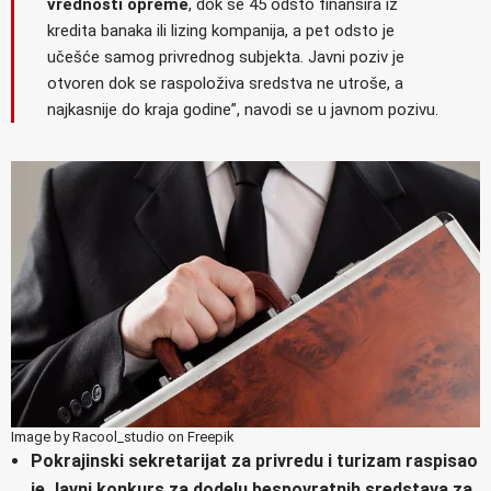
vrednosti opreme
, dok se 45 odsto finansira iz
kredita banaka ili lizing kompanija, a pet odsto je
učešće samog privrednog subjekta. Javni poziv je
otvoren dok se raspoloživa sredstva ne utroše, a
najkasnije do kraja godine”, navodi se u javnom pozivu.
Image by Racool_studio on Freepik
Pokrajinski sekretarijat za privredu i turizam raspisao
je Javni konkurs za dodelu bespovratnih sredstava za