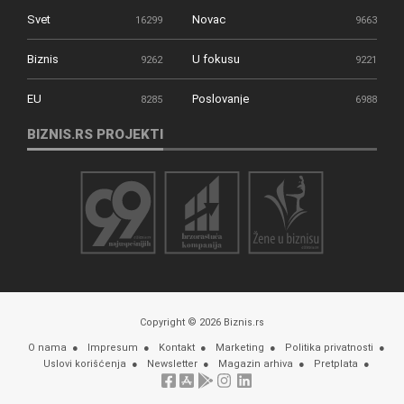
Svet
Novac
16299
9663
Biznis
U fokusu
9262
9221
EU
Poslovanje
8285
6988
BIZNIS.RS PROJEKTI
Copyright © 2026 Biznis.rs
O nama
Impresum
Kontakt
Marketing
Politika privatnosti
Uslovi korišćenja
Newsletter
Magazin arhiva
Pretplata