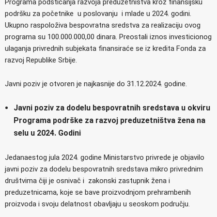
Programa podsticanja razvoja preduzetništva kroz finansijsku
podršku za početnike u poslovanju i mlade u 2024. godini.
Ukupno raspoloživa bespovratna sredstva za realizaciju ovog
programa su 100.000.000,00 dinara. Preostali iznos investicionog
ulaganja privrednih subjekata finansiraće se iz kredita Fonda za
razvoj Republike Srbije.
Javni poziv je otvoren je najkasnije do 31.12.2024. godine.
Javni poziv za dodelu bespovratnih sredstava u okviru
Programa podrške za razvoj preduzetništva žena na
selu u 2024. Godini
Jedanaestog jula 2024. godine Ministarstvo privrede je objavilo
javni poziv za dodelu bespovratnih sredstava mikro privrednim
društvima čiji je osnivač i zakonski zastupnik žena i
preduzetnicama, koje se bave proizvodnjom prehrambenih
proizvoda i svoju delatnost obavljaju u seoskom području.