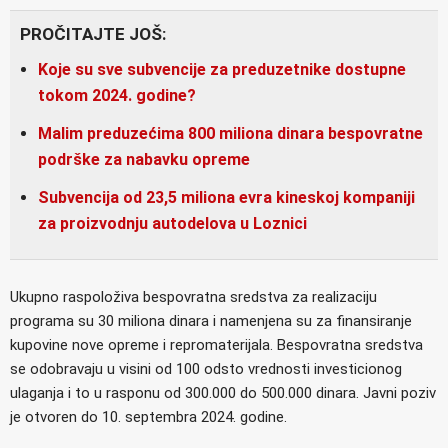
PROČITAJTE JOŠ:
Koje su sve subvencije za preduzetnike dostupne
tokom 2024. godine?
Malim preduzećima 800 miliona dinara bespovratne
podrške za nabavku opreme
Subvencija od 23,5 miliona evra kineskoj kompaniji
za proizvodnju autodelova u Loznici
Ukupno raspoloživa bespovratna sredstva za realizaciju
programa su 30 miliona dinara i namenjena su za finansiranje
kupovine nove opreme i repromaterijala. Bespovratna sredstva
se odobravaju u visini od 100 odsto vrednosti investicionog
ulaganja i to u rasponu od 300.000 do 500.000 dinara. Javni poziv
je otvoren do 10. septembra 2024. godine.