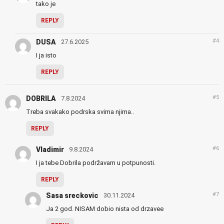
tako je
REPLY
#4
DUSA
27.6.2025
I ja isto
REPLY
#5
DOBRILA
7.8.2024
Treba svakako podrska svima njima..
REPLY
#6
Vladimir
9.8.2024
I ja tebe Dobrila podržavam u potpunosti.
REPLY
#7
Sasa sreckovic
30.11.2024
Ja 2 god. NISAM dobio nista od drzavee