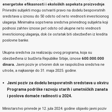
energetske efikasnosti i ekoloških aspekata proizvodnje
.
Privredni subjekti mogu ostvariti pravo na dodelu bespovratnih
sredstava u iznosu do 50 odsto od neto vrednosti investicionog
ulaganja. Minimalna sopstvena sredstva privrednog subjekta koji
podnosi zahtev iznose pet odsto od ukupne neto vrednosti
investicionog ulaganja, dok će ostatak biti obezbeđen iz kredita
poslovne banke.
Ukupna sredstva za realizaciju ovog programa, koja su
obezbeđena iz budžeta Republike Srbije, iznose
600.000.000
dinara.
Javni poziv je otvoren dok se raspoloživa sredstva ne
utroše, a najkasnije do 31. maja 2025. godine.
Javni poziv za dodelu bespovratnih sredstava u okviru
Programa podrške razvoju starih i umetničkih zanata
i poslova domaće radinosti u 2024.
Ministarstvo privrede je 12. jula 2024. godine objavilo javni poziv