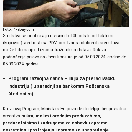
Foto: Pixabay.com
Sredstva se odobravaju u visini do 100 odsto od fakturne
(kupovne) vrednosti sa PDV-om. Iznos odobrenih sredstava
može biti manji od iznosa traženih sredstava. Rok za
podnošenje prijava na Javni konkurs je od 05.08.2024. godine do
05.09.2024. godine.
Program razvojna šansa – linija za prerađivačku
industriju ( u saradnji sa bankomm Poštanska
štedionica)
Kroz ovaj Program, Ministarstvo privrede dodeljuje bespovratna
sredstva
mikro, malim i srednjim preduzećima,
preduzetnicima i zadrugama za nabavku opreme,
nekretnina i postrojenja i opreme za unapređenje