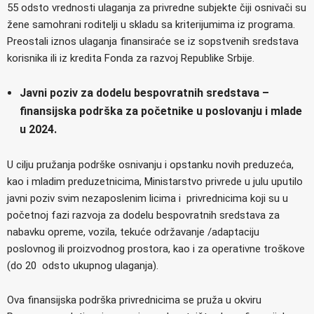
55 odsto vrednosti ulaganja za privredne subjekte čiji osnivači su
žene samohrani roditelji u skladu sa kriterijumima iz programa.
Preostali iznos ulaganja finansiraće se iz sopstvenih sredstava
korisnika ili iz kredita Fonda za razvoj Republike Srbije.
Javni poziv za dodelu bespovratnih sredstava –
finansijska podrška za početnike u poslovanju i mlade
u 2024.
U cilju pružanja podrške osnivanju i opstanku novih preduzeća,
kao i mladim preduzetnicima, Ministarstvo privrede u julu uputilo
javni poziv svim nezaposlenim licima i privrednicima koji su u
početnoj fazi razvoja za dodelu bespovratnih sredstava za
nabavku opreme, vozila, tekuće održavanje /adaptaciju
poslovnog ili proizvodnog prostora, kao i za operativne troškove
(do 20 odsto ukupnog ulaganja).
Ova finansijska podrška privrednicima se pruža u okviru