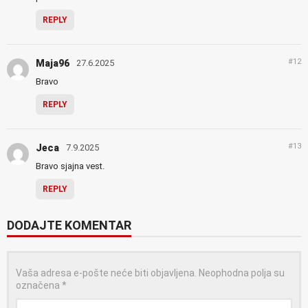
REPLY
#12
Maja96
27.6.2025
Bravo
REPLY
#13
Jeca
7.9.2025
Bravo sjajna vest.
REPLY
DODAJTE KOMENTAR
Vaša adresa e-pošte neće biti objavljena.
Neophodna polja su
označena
*