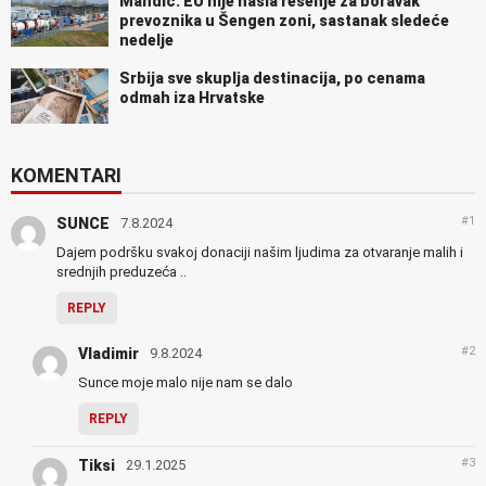
Mandić: EU nije našla rešenje za boravak
prevoznika u Šengen zoni, sastanak sledeće
nedelje
Srbija sve skuplja destinacija, po cenama
odmah iza Hrvatske
KOMENTARI
#1
SUNCE
7.8.2024
Dajem podršku svakoj donaciji našim ljudima za otvaranje malih i
srednjih preduzeća ..
REPLY
#2
Vladimir
9.8.2024
Sunce moje malo nije nam se dalo
REPLY
#3
Tiksi
29.1.2025