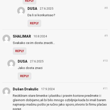
REPLY
#8
DUSA
27.6.2025
Da li si konkurisao?
REPLY
#9
SHALIMAR
10.8.2024
Svakako ce im dosta znaciti…
REPLY
#10
DUSA
27.6.2025
Jako dosta znaci
REPLY
#11
Dušan Drakulic
17.9.2024
Recikliram stare limenke i plastiku i pravim korisne predmete i i
glavnom dobijamo,ali bi bilo mnogo ozbiljnije kada bi imali barem
najmanju mašinu pošto je ručno jako sporo,otvorio bi firmu plaćao
porez.