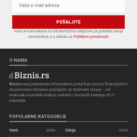
Vaša e-mail adresa će biti korišćena isključivo za potrebe slanja
newslettera, a u skladu sa
Politikom privatnosti
.
O NAMA
Biznis.rs
je jedinstveni informativni portal koji se bavi finansijskim i
ekonomskim temama značajnim za društveni razvoj – od
makroekonomskih analiza svetskih i domaćih kretanja do IT
industrije.
POPULARNE KATEGORIJE
Vesti
Srbija
24958
23378