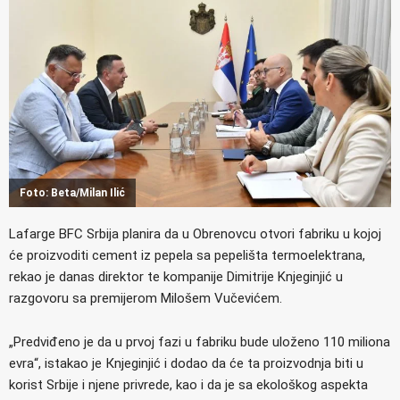
Foto: Beta/Milan Ilić
Lafarge BFC Srbija planira da u Obrenovcu otvori fabriku u kojoj
će proizvoditi cement iz pepela sa pepelišta termoelektrana,
rekao je danas direktor te kompanije Dimitrije Knjeginjić u
razgovoru sa premijerom Milošem Vučevićem.
„Predviđeno je da u prvoj fazi u fabriku bude uloženo 110 miliona
evra“, istakao je Кnjeginjić i dodao da će ta proizvodnja biti u
korist Srbije i njene privrede, kao i da je sa ekološkog aspekta