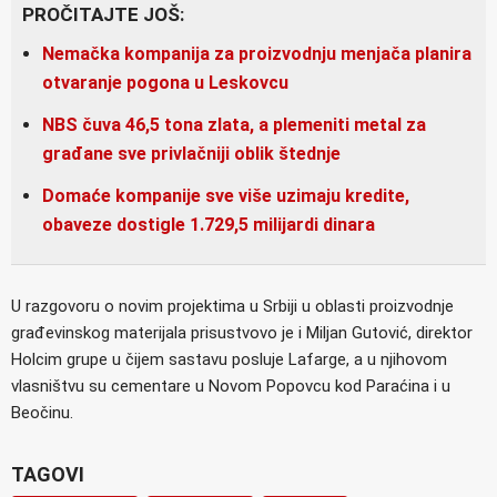
PROČITAJTE JOŠ:
Nemačka kompanija za proizvodnju menjača planira
otvaranje pogona u Leskovcu
NBS čuva 46,5 tona zlata, a plemeniti metal za
građane sve privlačniji oblik štednje
Domaće kompanije sve više uzimaju kredite,
obaveze dostigle 1.729,5 milijardi dinara
U razgovoru o novim projektima u Srbiji u oblasti proizvodnje
građevinskog materijala prisustvovo je i Miljan Gutović, direktor
Holcim grupe u čijem sastavu posluje Lafarge, a u njihovom
vlasništvu su cementare u Novom Popovcu kod Paraćina i u
Beočinu.
TAGOVI