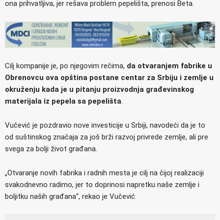
ona prihvatljiva, jer rešava problem pepelišta, prenosi Beta.
Cilj kompanije je, po njegovim rečima,
da otvaranjem fabrike u
Obrenovcu ova opština postane centar za Srbiju i zemlje u
okruženju kada je u pitanju proizvodnja građevinskog
materijala iz pepela sa pepelišta
.
Vučević je pozdravio nove investicije u Srbiji, navodeći da je to
od suštinskog značaja za još brži razvoj privrede zemlje, ali pre
svega za bolji život građana.
„Otvaranje novih fabrika i radnih mesta je cilj na čijoj realizaciji
svakodnevno radimo, jer to doprinosi napretku naše zemlje i
boljitku naših građana“, rekao je Vučević.