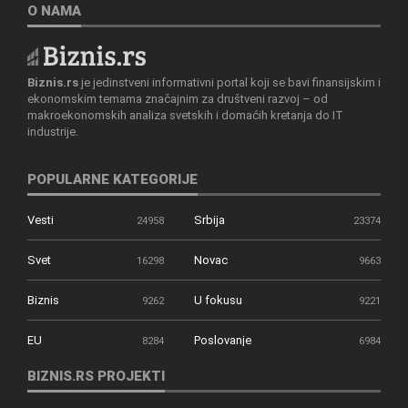
O NAMA
Biznis.rs
je jedinstveni informativni portal koji se bavi finansijskim i
ekonomskim temama značajnim za društveni razvoj – od
makroekonomskih analiza svetskih i domaćih kretanja do IT
industrije.
POPULARNE KATEGORIJE
Vesti
Srbija
24958
23374
Svet
Novac
16298
9663
Biznis
U fokusu
9262
9221
EU
Poslovanje
8284
6984
BIZNIS.RS PROJEKTI