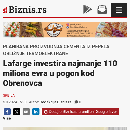
PLANIRANA PROIZVODNJA CEMENTA IZ PEPELA
OBLIŽNJE TERMOELEKTRANE
Lafarge investira najmanje 110
miliona evra u pogon kod
Obrenovca
SRBIJA
5.8.2024 15:13
Autor:
Redakcija Biznis.rs
0
Dodajte Biznis.rs u omiljeni Google izvor
Više