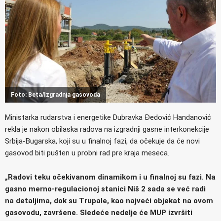
Foto: Beta/Izgradnja gasovoda
Ministarka rudarstva i energetike Dubravka Đedović Handanović
rekla je nakon obilaska radova na izgradnji gasne interkonekcije
Srbija-Bugarska, koji su u finalnoj fazi, da očekuje da će novi
gasovod biti pušten u probni rad pre kraja meseca.
„Radovi teku očekivanom dinamikom i u finalnoj su fazi. Na
gasno merno-regulacionoj stanici Niš 2 sada se već radi
na detaljima, dok su Trupale, kao najveći objekat na ovom
gasovodu, završene. Sledeće nedelje će MUP izvršiti