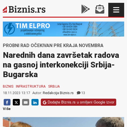
PROBNI RAD OČEKIVAN PRE KRAJA NOVEMBRA
Narednih dana završetak radova
na gasnoj interkonekciji Srbija-
Bugarska
BIZNIS
INFRASTRUKTURA
SRBIJA
18.11.2023 13:17
Autor:
Redakcija Biznis.rs
13
Dodajte Biznis.rs u omiljeni Google izvor
Više