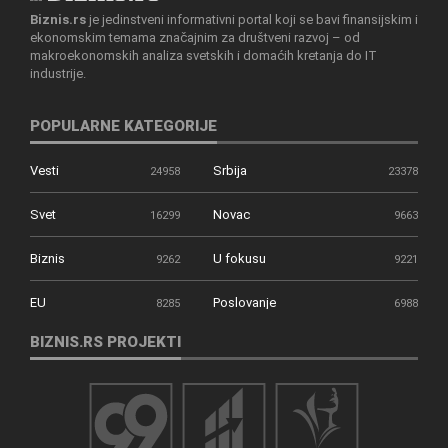
Biznis.rs
je jedinstveni informativni portal koji se bavi finansijskim i
ekonomskim temama značajnim za društveni razvoj – od
makroekonomskih analiza svetskih i domaćih kretanja do IT
industrije.
POPULARNE KATEGORIJE
Vesti
Srbija
24958
23378
Svet
Novac
16299
9663
Biznis
U fokusu
9262
9221
EU
Poslovanje
8285
6988
BIZNIS.RS PROJEKTI