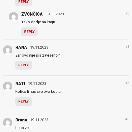
REPLY
#3
ZVONČICA
19.11.2023
Tako dodje na kraju
REPLY
#4
HANA
19.11.2023
Zar ovo nije još završeno?
REPLY
#5
NATI
19.11.2023
Koliko li nas sve ovo kosta
REPLY
#6
Brana
19.11.2023
Lepa vest