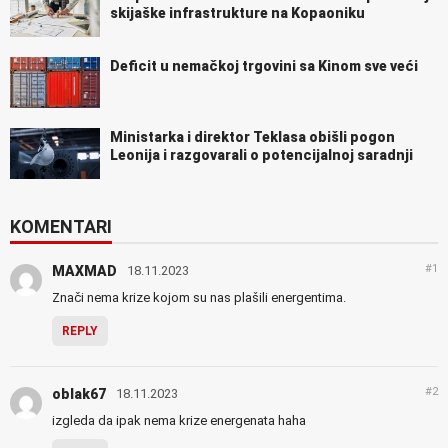
skijaške infrastrukture na Kopaoniku
Deficit u nemačkoj trgovini sa Kinom sve veći
Ministarka i direktor Teklasa obišli pogon
Leonija i razgovarali o potencijalnoj saradnji
KOMENTARI
#1
MAXMAD
18.11.2023
Znači nema krize kojom su nas plašili energentima.
REPLY
#2
oblak67
18.11.2023
izgleda da ipak nema krize energenata haha