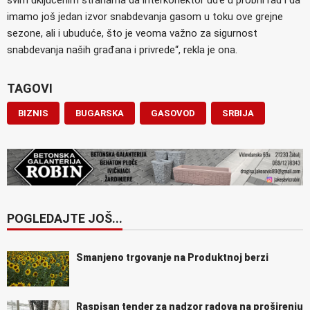
imamo još jedan izvor snabdevanja gasom u toku ove grejne
sezone, ali i ubuduće, što je veoma važno za sigurnost
snabdevanja naših građana i privrede“, rekla je ona.
TAGOVI
BIZNIS
BUGARSKA
GASOVOD
SRBIJA
POGLEDAJTE JOŠ...
Smanjeno trgovanje na Produktnoj berzi
Raspisan tender za nadzor radova na proširenju