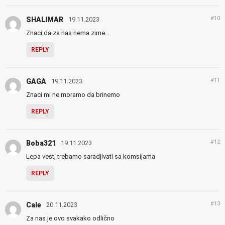
#10
SHALIMAR
19.11.2023
Znaci da za nas nema zime…
REPLY
#11
GAGA
19.11.2023
Znaci mi ne moramo da brinemo
REPLY
#12
Boba321
19.11.2023
Lepa vest, trebamo saradjivati sa komsijama
REPLY
#13
Cale
20.11.2023
Za nas je ovo svakako odlično