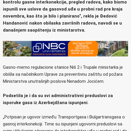
kontrolu gasne interkonekcije, pregled radova, kako bismo
ispunili sve uslove da gasovod uđe u probni rad pre kraja
novembra, kao što je bilo i planirano“, rekla je Đedović
Handanović nakon obilaska završnih radova, navodi se u
današnjem saopštenju iz ministarstva.
Gasno-merno regulacione stanice Niš 2 i Trupale ministarka je
obišla sa načelnikom Uprave za preventivnu zaštitu od požara
Ministarstva unutrašnjih poslova Nenadom Jocićem.
Podsetila je i da su svi administrativni preduslovi za
isporuke gasa iz Azerbejdžana ispunjeni.
„Potpisan je ugovor između Transportgasa i Bulgartransgasa o
gasnoj interkonekciji. Time su ispunjeni ugovorni preduslovi sa
svim uključenim stranama da interkonektor uđe u probni rad i da