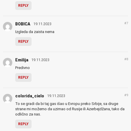
REPLY
#7
BOBICA
19.11.2023
Izgleda da zaista nema
REPLY
#8
Emilija
19.11.2023
Predivno
REPLY
#9
colorida_cielo
19.11.2023
To se gradi da bi taj gas išao u Evropu preko Srbije, sa druge
strane mi možemo da uzimao od Rusije ili Azerbejdžana, tako da
odlično za nas.
REPLY