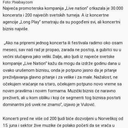
Foto: Pixabay.com
Najveća promoterska kompanija „Live nation“ otkazala je 30.000
koncerata i 200 najvećih svetskih turneja. A iz koncertne
agencije „Long Play“ smatraju da su pogođeni svi, ali koncertni
biznis najviše.
„Ako na pripremi jednog koncerta ili festivala radimo oko osam
meseci, sav naš rad je propao, zarada ne postoji, a gubitci su u
većini slučajeva jako veliki. Dalje, ako ljudi iz najveće svetske
kompanije „Live Nation“ kažu da mogu da izdrže godinu dana u
ovako urušenom biznisu, onda je potpuno jasno da je pitanje
preživljavanja glavno pitanje i za velike i za male. Nažalost, ne
očekujem vraćanje na staro, očekujem potpuno novo vreme sa
novim pravilima i novim formama. Muzički biznis će naravno
preživeti, ali u kom obliku i koji će segmenti tog biznisa postati
dominantni još uvek ne znamo“, izjavio je Vulović.
Koncerti pred ne više od 200 ljudi biće dozvoljeni u Norveškoj od
15. juna i sektor žive muzike će polako početi da se vraća u