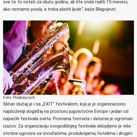
sve će to ostati za iduću godinu, ali šta onda raditi 15 meseci,
ako nemamo posla, a treba platiti ljude“, kaže Blagojević.
Foto: Pixabay.com
Sličan slučaj je i sa „EXIT“ festivalom, koji je je organizaciono
najsloženiji događaj na prostoru jugoistočne Evrope i jedan od
najvećih festivala sveta. Promena formata i datuma je ogroman
izazov. Za organizaciju ovogodišnjeg festivala sklopljeno je više
stotina ugovora sa izvođačima, produkcijama, hotelima i drugim