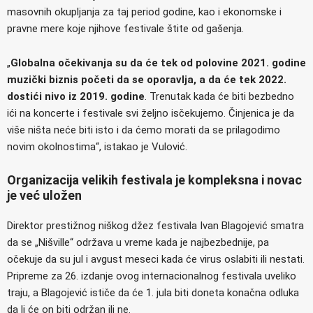
masovnih okupljanja za taj period godine, kao i ekonomske i
pravne mere koje njihove festivale štite od gašenja.
„
Globalna očekivanja su da će tek od polovine 2021. godine
muzički biznis početi da se oporavlja, a da će tek 2022.
dostići nivo iz 2019. godine
. Trenutak kada će biti bezbedno
ići na koncerte i festivale svi željno isčekujemo. Činjenica je da
više ništa neće biti isto i da ćemo morati da se prilagodimo
novim okolnostima“, istakao je Vulović.
Organizacija velikih festivala je kompleksna i novac
je već uložen
Direktor prestižnog niškog džez festivala Ivan Blagojević smatra
da se „Nišville“ održava u vreme kada je najbezbednije, pa
očekuje da su jul i avgust meseci kada će virus oslabiti ili nestati.
Pripreme za 26. izdanje ovog internacionalnog festivala uveliko
traju, a Blagojević ističe da će 1. jula biti doneta konačna odluka
da li će on biti održan ili ne.