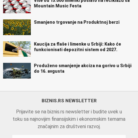
Više od 15.000 limenki poslato na reciklažu sa
Mountain Music Festa
Smanjeno trgovanje na Produktnoj berzi
Kaucija za flaše i limenke u Srbiji: Kako će
funkcionisati depozitni sistem od 2027.
Produženo smanjenje akciza na gorivo u Srbiji
do 16. avgusta
BIZNIS.RS NEWSLETTER
Prijavite se na biznis.rs newsletter i budite uvek u
toku sa najnovijim finansijskim i ekonomskim temama
značajnim za društveni razvoj.