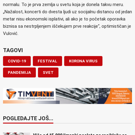
normalu. To je prva zemlja u svetu koja je donela takvu meru.
„Nažalost, koncerti do dvesta ljudi uz socijalnu distancu od jedan
metar nisu ekonomski isplativi, ali ako je to početak oporavka
biznisa sa nestrpljenjem iščekujem prve reakcije“, optimističan je
Vulović.
TAGOVI
COVID-19
FESTIVAL
KORONA VIRUS
PANDEMIJA
SVET
POGLEDAJTE JOŠ...