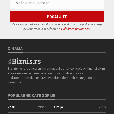
Vaša e-mail adresa će biti korišćena isključivo za potrebe slanja
newslettera, a u skladu sa
Politikom privatnosti
.
O NAMA
Biznis.rs
je jedinstveni informativni portal koji se bavi finansijskim i
ekonomskim temama značajnim za društveni razvoj – od
makroekonomskih analiza svetskih i domaćih kretanja do IT
industrije.
POPULARNE KATEGORIJE
Vesti
Srbija
24958
23374