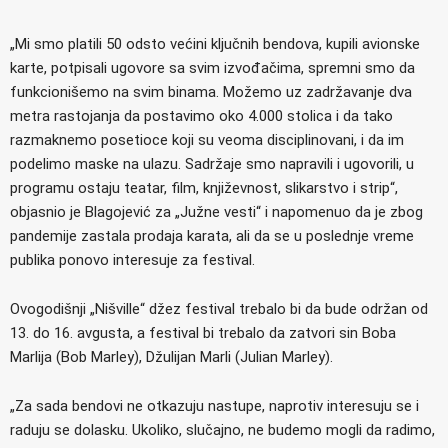
„Mi smo platili 50 odsto većini ključnih bendova, kupili avionske
karte, potpisali ugovore sa svim izvođačima, spremni smo da
funkcionišemo na svim binama. Možemo uz zadržavanje dva
metra rastojanja da postavimo oko 4.000 stolica i da tako
razmaknemo posetioce koji su veoma disciplinovani, i da im
podelimo maske na ulazu. Sadržaje smo napravili i ugovorili, u
programu ostaju teatar, film, književnost, slikarstvo i strip“,
objasnio je Blagojević za „Južne vesti“ i napomenuo da je zbog
pandemije zastala prodaja karata, ali da se u poslednje vreme
publika ponovo interesuje za festival.
Ovogodišnji „Nišville“ džez festival trebalo bi da bude održan od
13. do 16. avgusta, a festival bi trebalo da zatvori sin Boba
Marlija (Bob Marley), Džulijan Marli (Julian Marley).
„Za sada bendovi ne otkazuju nastupe, naprotiv interesuju se i
raduju se dolasku. Ukoliko, slučajno, ne budemo mogli da radimo,