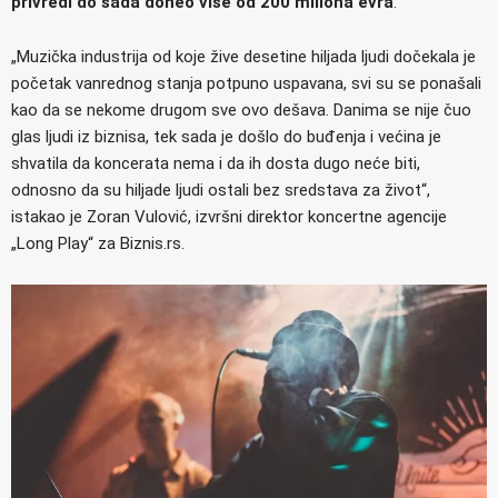
privredi do sada doneo više od 200 miliona evra
.
„Muzička industrija od koje žive desetine hiljada ljudi dočekala je
početak vanrednog stanja potpuno uspavana, svi su se ponašali
kao da se nekome drugom sve ovo dešava. Danima se nije čuo
glas ljudi iz biznisa, tek sada je došlo do buđenja i većina je
shvatila da koncerata nema i da ih dosta dugo neće biti,
odnosno da su hiljade ljudi ostali bez sredstava za život“,
istakao je Zoran Vulović, izvršni direktor koncertne agencije
„Long Play“ za Biznis.rs.