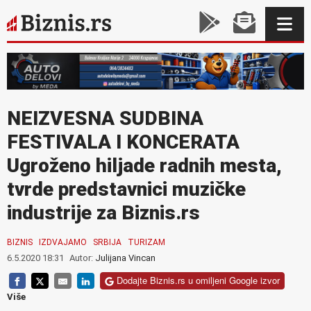
NEIZVESNA SUDBINA
FESTIVALA I KONCERATA
Ugroženo hiljade radnih mesta,
tvrde predstavnici muzičke
industrije za Biznis.rs
BIZNIS
IZDVAJAMO
SRBIJA
TURIZAM
6.5.2020 18:31
Autor:
Julijana Vincan
Dodajte Biznis.rs u omiljeni Google izvor
Više