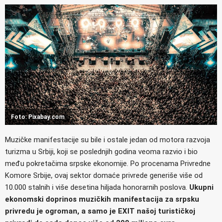
Foto: Pixabay.com
Muzičke manifestacije su bile i ostale jedan od motora razvoja
turizma u Srbiji, koji se poslednjih godina veoma razvio i bio
među pokretačima srpske ekonomije. Po procenama Privredne
Komore Srbije, ovaj sektor domaće privrede generiše više od
10.000 stalnih i više desetina hiljada honorarnih poslova.
Ukupni
ekonomski doprinos muzičkih manifestacija za srpsku
privredu je ogroman, a samo je EXIT našoj turističkoj