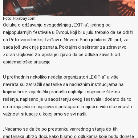
Foto: Pixabay.com
Odluka o odžavanju ovogodišnjeg „EXIT-a“, jednog od
najpopularnijih festivala u Evropi, koji bi u julu trebalo da se održi
na Petrovaradinskoj tvrđavi u Novom Sadu jubilarni 20. put, za
sada još uvek nije poznata. Pokrajinski sekretar za zdravstvo
Zoran Gojković 25. aprila je izjavio da će odluka zavisiti od
epidemiološke situacije.
U prethodnih nekoliko nedelja organizatori „EXIT-a“ u više
navrata su zatražili sastanke sa nadležnim institucijama na
kojima bi se zajednički pronašla najbolja i najmanje štetna
rešenja, napisano je u saopštenju ovog festivala i dodato da to
smatraju jedinim ispravnim pristupom imajući u vidu složenost i
važnost situacije u kojoj smo se svi našli.
„Nadamo se da će po prestanku vanrednog stanja do tih
sastanaka ubrzo doći, kako bismo o odlukama koje budu donete