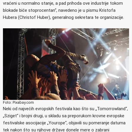
vraćeni u normalno stanje, a pad prihoda ove industrije tokom
blokade biće stoprocentan“, navedeno je u pismu Kristofa
Hubera (Christof Huber), generalnog sekretara te organizacije.
Foto: Pixabay.com
Neki od najvećih evropskih festivala kao što su „Tomorrowland“,
„Sziget“ i brojni drugi, u skladu sa preporukom krovne evropske
festivalske asocijacije „Yourope“, objavili su pomeranje datuma
tek nakon što su njihove države donele mere o zabrani