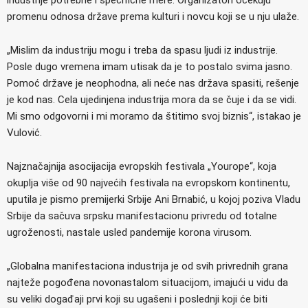
industrije potrebne i specifične mere. Organizatori očekuju
promenu odnosa države prema kulturi i novcu koji se u nju ulaže.
„Mislim da industriju mogu i treba da spasu ljudi iz industrije.
Posle dugo vremena imam utisak da je to postalo svima jasno.
Pomoć države je neophodna, ali neće nas država spasiti, rešenje
je kod nas. Cela ujedinjena industrija mora da se čuje i da se vidi.
Mi smo odgovorni i mi moramo da štitimo svoj biznis“, istakao je
Vulović.
Najznačajnija asocijacija evropskih festivala „Yourope“, koja
okuplja više od 90 najvećih festivala na evropskom kontinentu,
uputila je pismo premijerki Srbije Ani Brnabić, u kojoj poziva Vladu
Srbije da sačuva srpsku manifestacionu privredu od totalne
ugroženosti, nastale usled pandemije korona virusom.
„Globalna manifestaciona industrija je od svih privrednih grana
najteže pogođena novonastalom situacijom, imajući u vidu da
su veliki događaji prvi koji su ugašeni i poslednji koji će biti