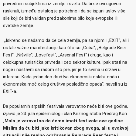
privrednim subjektima iz zemlje i sveta. Da bi se ovi ugovori
raskinuli, između ostalog je potrebno i da se ispuni uslov više
sile koji će biti validan pred zakonima bilo koje evropske ili
svetske zemlje.
„Iskreno se nadamo da će cela zemlja, pa sa njom i „EXIT“, ali i
ostale važne manifestacije kao što su „Guča“, „Belgrade Beer
Fest“, „Nišville“, „Lovefest“, „Arsenal Fest“ i druge, kao i
celokupna turistička privreda i ceo sektor kulture, ipak stati na
noge i nastaviti sa radom što pre, jer je to svima u državi u
interesu. Kada jedan deo društva ekonomski oslabi, onda i
ekonomska moć celog društva posledično opada“, naveli su iz
EXIT-a.
Da popularnih srpskih festivala verovatno neće biti ove godine,
izjavio je 23. jula epidemiolog i član Kriznog štaba Predrag Kon.
„
Malo je verovatno da ćemo imati festivale ove godine.
Mislim da ću biti jako kritikovan zbog ovoga, ali u ovakvoj
situaciji nije realno održavanje Belgrade Beer festa i