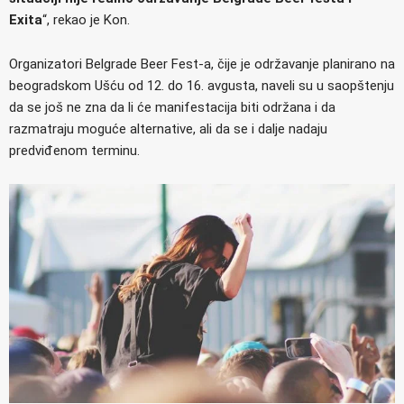
Exita
“, rekao je Kon.
Organizatori Belgrade Beer Fest-a, čije je održavanje planirano na
beogradskom Ušću od 12. do 16. avgusta, naveli su u saopštenju
da se još ne zna da li će manifestacija biti održana i da
razmatraju moguće alternative, ali da se i dalje nadaju
predviđenom terminu.