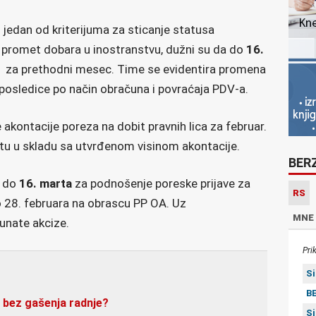
i jedan od kriterijuma za sticanje statusa
i promet dobara u inostranstvu, dužni su da do
16.
1 za prethodni mesec. Time se evidentira promena
posledice po način obračuna i povraćaja PDV-a.
 akontacije poreza na dobit pravnih lica za februar.
atu u skladu sa utvrđenom visinom akontacije.
BER
k do
16. marta
za podnošenje poreske prijave za
RS
o 28. februara na obrascu PP OA. Uz
MNE
unate akcize.
Pri
S
BE
u bez gašenja radnje?
S