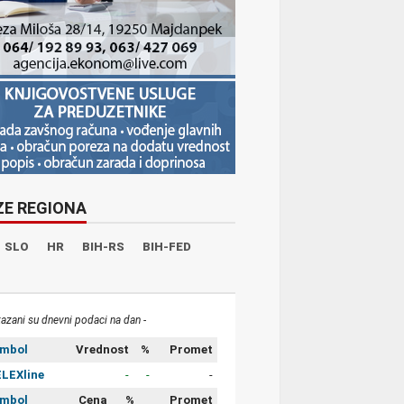
ZE REGIONA
SLO
HR
BIH-RS
BIH-FED
kazani su dnevni podaci na dan -
imbol
Vrednost
%
Promet
LEXline
-
-
-
imbol
Cena
%
Promet