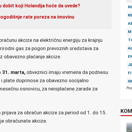
u dobit koji Holandija hoće da uvede?
NI
K
ovogodišnje rate poreza na imovinu
A
M
bračunu akcize na električnu energiju za krajnju
T
prirodni gas za pogon prevoznih sredstava za
A
z obavezno plaćanje akcize.
E
J
o
31. marta,
obveznici imaju vremena da podnesu
F
 i plate doprinose za obavezno socijalno
I
 mesečnu osnovicu, za neisplaćene zarade za
Pod
KOM
prijava za obračun akcize za period od 1. do 15.
je obračunate akcize.