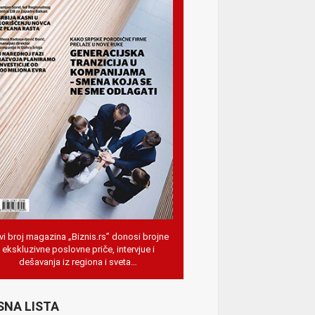
i broj magazina „Biznis.rs” donosi brojne
ekskluzivne poslovne priče, intervjue i
dešavanja iz regiona i sveta…
SNA LISTA