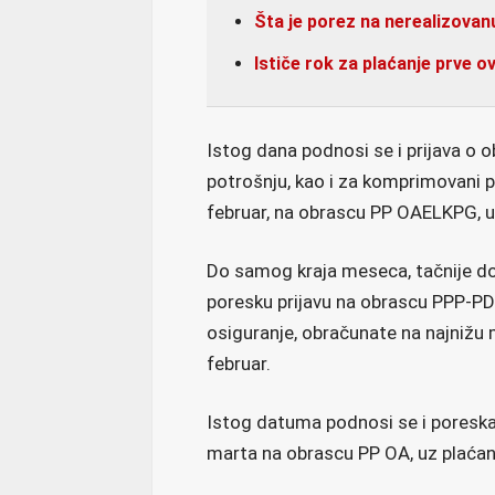
Šta je porez na nerealizovan
Ističe rok za plaćanje prve 
Istog dana podnosi se i prijava o o
potrošnju, kao i za komprimovani 
februar, na obrascu PP OAELKPG, u
Do samog kraja meseca, tačnije d
poresku prijavu na obrascu PPP-PD
osiguranje, obračunate na najnižu
februar.
Istog datuma podnosi se i poreska 
marta na obrascu PP OA, uz plaćan