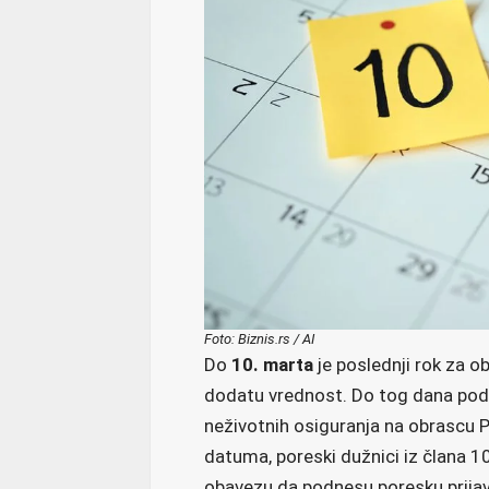
Foto: Biznis.rs / AI
Do
10. marta
je poslednji rok za o
dodatu vrednost. Do tog dana podn
neživotnih osiguranja na obrascu P
datuma, poreski dužnici iz člana 
obavezu da podnesu poresku prijav