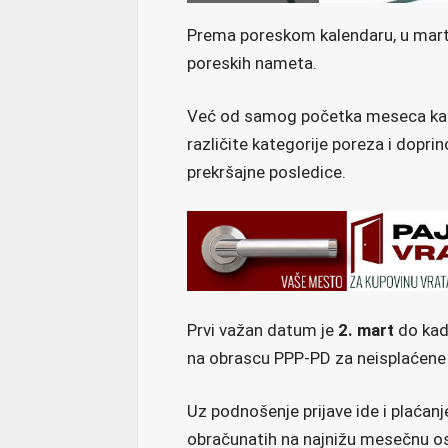
Prema poreskom kalendaru, u martu
poreskih nameta.
Već od samog početka meseca kale
različite kategorije poreza i dopr
prekršajne posledice.
Prvi važan datum je
2. mart
do kad
na obrascu PPP-PD za neisplaćene 
Uz podnošenje prijave ide i plaćanj
obračunatih na najnižu mesečnu o