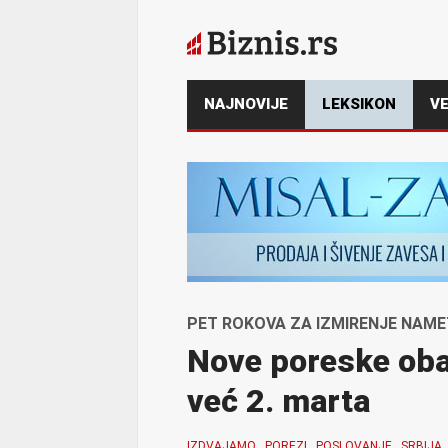
NAJNOVIJE
LEKSIKON
VE
PET ROKOVA ZA IZMIRENJE NAM
Nove poreske oba
već 2. marta
IZDVAJAMO
POREZI
POSLOVANJE
SRBIJA