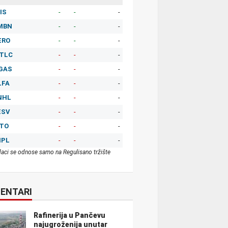
IS
-
-
-
MBN
-
-
-
ERO
-
-
-
TLC
-
-
-
GAS
-
-
-
LFA
-
-
-
NHL
-
-
-
ESV
-
-
-
ITO
-
-
-
MPL
-
-
-
aci se odnose samo na Regulisano tržište
ENTARI
Rafinerija u Pančevu
najugroženija unutar