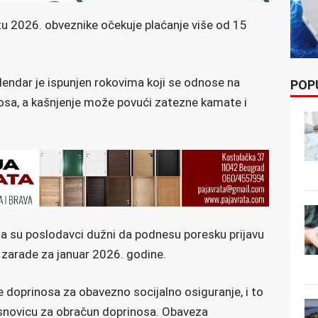
 2026. obveznike očekuje plaćanje više od 15
ndar je ispunjen rokovima koji se odnose na
POP
inosa, a kašnjenje može povući zatezne kamate i
a su poslodavci dužni da podnesu poresku prijavu
zarade za januar 2026. godine.
e doprinosa za obavezno socijalno osiguranje, i to
snovicu za obračun doprinosa. Obaveza