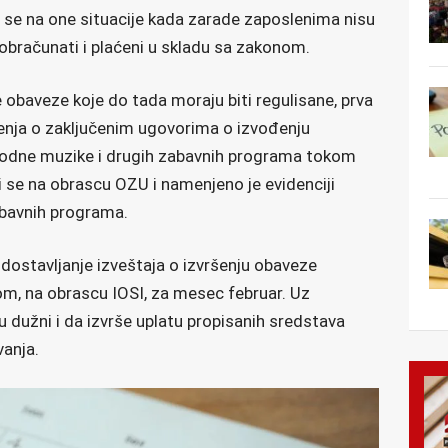
 se na one situacije kada zarade zaposlenima nisu
i obračunati i plaćeni u skladu sa zakonom.
e obaveze koje do tada
moraju biti regulisane, prva
enja o zaključenim ugovorima o izvođenju
odne muzike i drugih zabavnih programa tokom
 se na obrascu OZU i namenjeno je evidenciji
abavnih programa.
dostavljanje izveštaja o izvršenju obaveze
om, na obrascu IOSI, za mesec februar. Uz
 dužni i da izvrše uplatu propisanih sredstava
vanja.