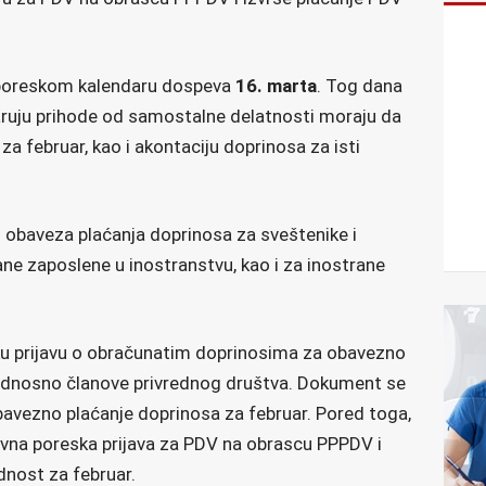
 poreskom kalendaru dospeva
16. marta
. Tog dana
varuju prihode od samostalne delatnosti moraju da
za februar, kao i akontaciju doprinosa za isti
 obaveza plaćanja doprinosa za sveštenike i
ne zaposlene u inostranstvu, kao i za inostrane
u prijavu o obračunatim doprinosima za obavezno
 odnosno članove privrednog društva. Dokument se
avezno plaćanje doprinosa za februar. Pored toga,
vna poreska prijava za PDV na obrascu PPPDV i
dnost za februar.