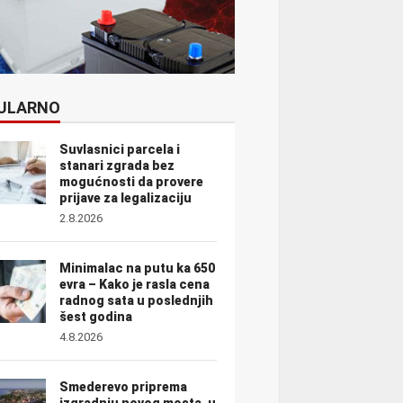
ULARNO
Suvlasnici parcela i
stanari zgrada bez
mogućnosti da provere
prijave za legalizaciju
2.8.2026
Minimalac na putu ka 650
evra – Kako je rasla cena
radnog sata u poslednjih
šest godina
4.8.2026
Smederevo priprema
izgradnju novog mosta, u