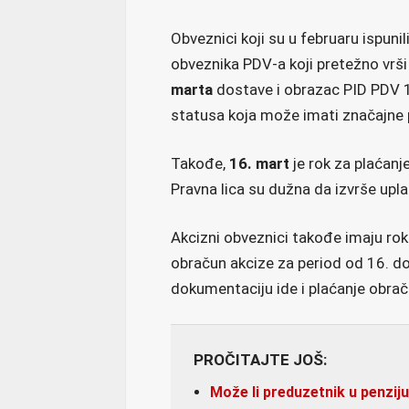
Obveznici koji su u februaru ispunil
obveznika PDV-a koji pretežno vrš
marta
dostave i obrazac PID PDV 
statusa koja može imati značajne 
Takođe,
16. mart
je rok za plaćanje
Pravna lica su dužna da izvrše upl
Akcizni obveznici takođe imaju ro
obračun akcize za period od 16. d
dokumentaciju ide i plaćanje obrač
PROČITAJTE JOŠ:
Može li preduzetnik u penzij