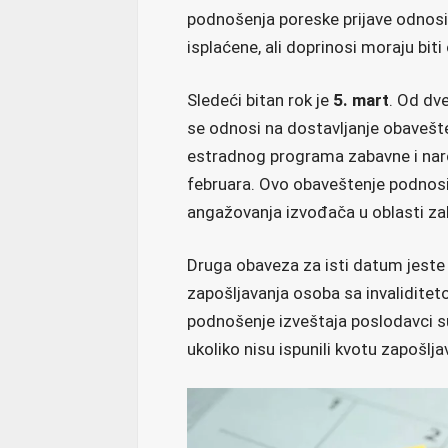
podnošenja poreske prijave odnosi
isplaćene, ali doprinosi moraju bit
Sledeći bitan rok je
5. mart
. Od dv
se odnosi na dostavljanje obavešt
estradnog programa zabavne i nar
februara. Ovo obaveštenje podnosi
angažovanja izvođača u oblasti z
Druga obaveza za isti datum jeste 
zapošljavanja osoba sa invaliditet
podnošenje izveštaja poslodavci su
ukoliko nisu ispunili kvotu zapošlja