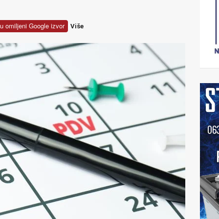
u omiljeni Google izvor
Više