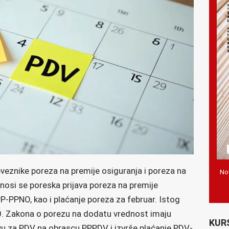
bveznike poreza na premije osiguranja i poreza na
Nov
osi se poreska prijava poreza na premije
P-PPNO, kao i plaćanje poreza za februar. Istog
10. Zakona o porezu na dodatu vrednost imaju
KUR
u za PDV na obrascu PPPDV i izvrše plaćanje PDV-