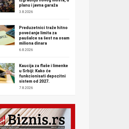
planu i javna garaža
3.8.2026
Preduzetnici traže hitno
povećanje limita za
paušalce sa šest na osam
miliona dinara
6.8.2026
Kaucija za flaše i limenke
u Srbiji: Kako će
funkcionisati depozitni
sistem od 2027.
7.8.2026