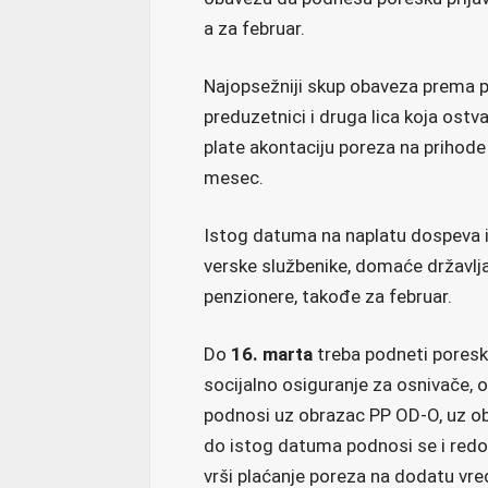
a za februar.
Najopsežniji skup obaveza prema
preduzetnici i druga lica koja ost
plate akontaciju poreza na prihode 
mesec.
Istog datuma na naplatu dospeva i
verske službenike, domaće državlja
penzionere, takođe za februar.
Do
16. marta
treba podneti poresk
socijalno osiguranje za osnivače,
podnosi uz obrazac PP OD-O, uz ob
do istog datuma podnosi se i redo
vrši plaćanje poreza na dodatu vre