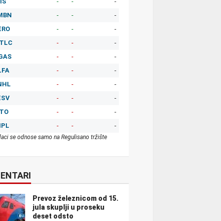
IS
-
-
-
MBN
-
-
-
ERO
-
-
-
TLC
-
-
-
GAS
-
-
-
LFA
-
-
-
NHL
-
-
-
ESV
-
-
-
ITO
-
-
-
MPL
-
-
-
aci se odnose samo na Regulisano tržište
ENTARI
Prevoz železnicom od 15.
jula skuplji u proseku
deset odsto