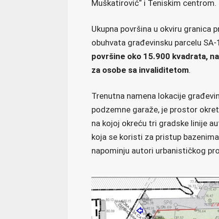
Muškatirović“ i Teniskim centrom.
Ukupna površina u okviru granica p
obuhvata građevinsku parcelu SA-1,
površine oko 15.900 kvadrata, na 
za osobe sa invaliditetom
.
Trenutna namena lokacije građevins
podzemne garaže, je prostor okret
na kojoj okreću tri gradske linije a
koja se koristi za pristup bazenim
napominju autori urbanističkog pro