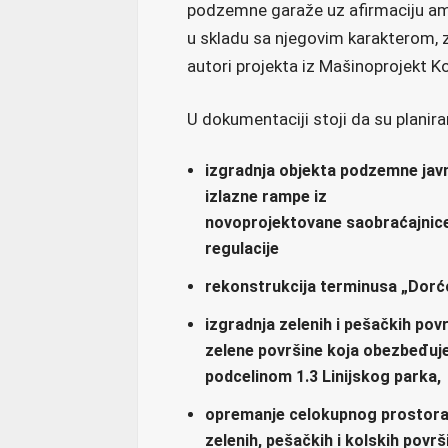
podzemne garaže uz afirmaciju amb
u skladu sa njegovim karakterom, z
autori projekta iz Mašinoprojekt K
U dokumentaciji stoji da su planira
izgradnja objekta podzemne javn
izlazne rampe iz
novoprojektovane saobraćajnice
regulacije
rekonstrukcija terminusa „Dorćo
izgradnja zelenih i pešačkih po
zelene površine koja obezbeđuje 
podcelinom 1.3 Linijskog parka,
opremanje celokupnog prostora
zelenih, pešačkih i kolskih površ