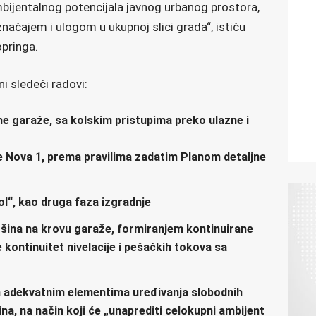
ijentalnog potencijala javnog urbanog prostora,
načajem i ulogom u ukupnoj slici grada“, ističu
opringa.
ni sledeći radovi:
e garaže, sa kolskim pristupima preko ulazne i
 Nova 1, prema pravilima zadatim Planom detaljne
l“, kao druga faza izgradnje
vršina na krovu garaže, formiranjem kontinuirane
kontinuitet nivelacije i pešačkih tokova sa
 adekvatnim elementima uređivanja slobodnih
ina, na način koji će „unaprediti celokupni ambijent