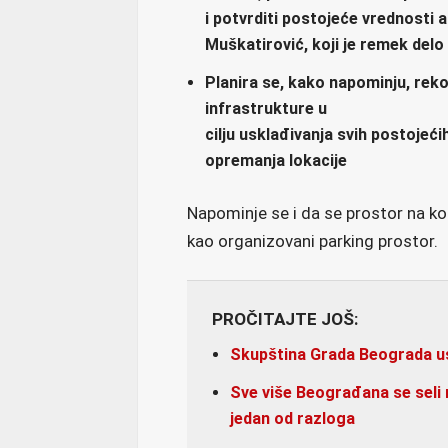
i potvrditi postojeće vrednosti
Muškatirović, koji je remek delo
Planira se, kako napominju, rek
infrastrukture u
cilju usklađivanja svih postojeć
opremanja lokacije
Napominje se i da se prostor na k
kao organizovani parking prostor.
PROČITAJTE JOŠ:
Skupština Grada Beograda us
Sve više Beograđana se seli 
jedan od razloga