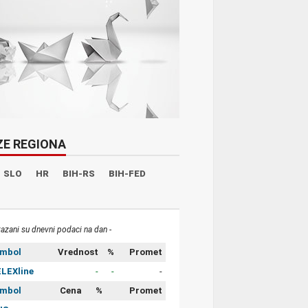
ZE REGIONA
SLO
HR
BIH-RS
BIH-FED
kazani su dnevni podaci na dan -
imbol
Vrednost
%
Promet
LEXline
-
-
-
imbol
Cena
%
Promet