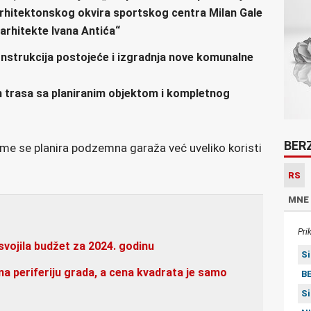
 arhitektonskog okvira sportskog centra Milan Gale
 arhitekte Ivana Antića“
onstrukcija postojeće i izgradnja nove komunalne
ih trasa sa planiranim objektom i kompletnog
BER
ome se planira podzemna garaža već uveliko koristi
RS
MNE
Pri
vojila budžet za 2024. godinu
S
na periferiju grada, a cena kvadrata je samo
BE
S