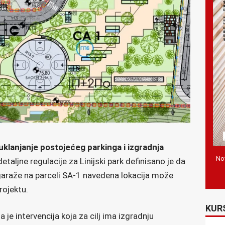
klanjanje postojećeg parkinga i izgradnja
Nov
etaljne regulacije za Linijski park definisano je da
garaže na parceli SA-1 navedena lokacija može
projektu.
KUR
je intervencija koja za cilj ima izgradnju