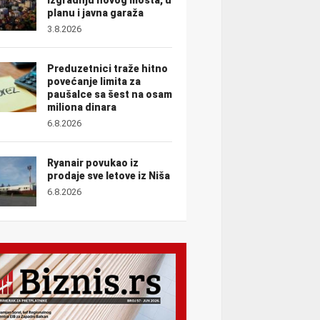
planu i javna garaža
3.8.2026
Preduzetnici traže hitno
povećanje limita za
paušalce sa šest na osam
miliona dinara
6.8.2026
Ryanair povukao iz
prodaje sve letove iz Niša
6.8.2026