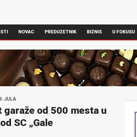
STI
NOVAC
PREDUZETNIK
BIZNIS
U FOKUSU
. JULA
t garaže od 500 mesta u
kod SC „Gale