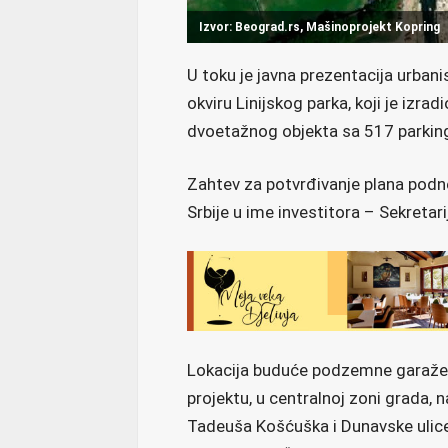
Izvor: Beograd.rs, Mašinoprojekt Kopring
U toku je javna prezentacija urban
okviru Linijskog parka, koji je izra
dvoetažnog objekta sa 517 parking
Zahtev za potvrđivanje plana podne
Srbije u ime investitora – Sekretar
Lokacija buduće podzemne garaže n
projektu, u centralnoj zoni grada, 
Tadeuša Košćuška i Dunavske ulice