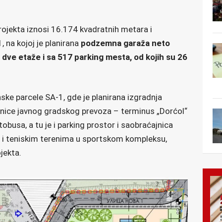
rojekta iznosi 16.174 kvadratnih metara i
 na kojoj je planirana
podzemna garaža neto
dve etaže i sa 517 parking mesta, od kojih su 26
ke parcele SA-1, gde je planirana izgradnja
nice javnog gradskog prevoza – terminus „Dorćol“
utobusa, a tu je i parking prostor i saobraćajnica
a i teniskim terenima u sportskom kompleksu,
jekta.