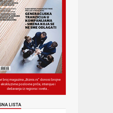
i broj magazina „Biznis.rs” donosi brojne
ekskluzivne poslovne priče, intervjue i
dešavanja iz regiona i sveta…
SNA LISTA