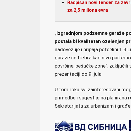
Raspisan novi tender za zavr
za 2,5 miliona evra
„
Izgradnjom podzemne garaže povr
postala bi kvalitetan ozelenjen 
nadovezuje i pripaja potcelini 1.3 
garaže se tretira kao nivo partern
površine, pešačke zone“, zaključili 
prezentaciji do 9. jula.
U tom roku svi zainteresovani mogu
primedbe i sugestije na planirana 
Sekretarijata za urbanizam i građe