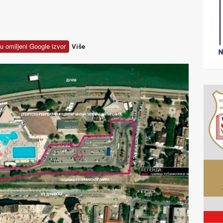
u omiljeni Google izvor
Više