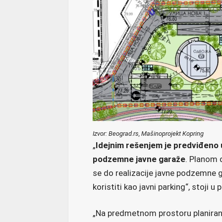
Izvor: Beograd.rs, Mašinoprojekt Kopring
„
Idejnim rešenjem je predviđeno u
podzemne javne garaže
. Planom d
se do realizacije javne podzemne 
koristiti kao javni parking“, stoji u 
„Na predmetnom prostoru planirana 