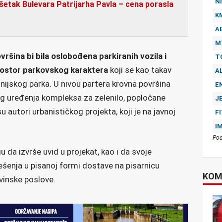
NI
šetak Bulevara Patrijarha Pavla – cena porasla
K
A
M
šina bi bila oslobođena parkiranih vozila i
T
prostor parkovskog karaktera
koji se kao takav
A
Linijskog parka. U nivou partera krovna površina
E
og uređenja kompleksa za zelenilo, popločane
J
su autori urbanističkog projekta, koji je na javnoj
F
I
Pod
 da izvrše uvid u projekat, kao i da svoje
rešenja u pisanoj formi dostave na pisarnicu
KOM
vinske poslove.