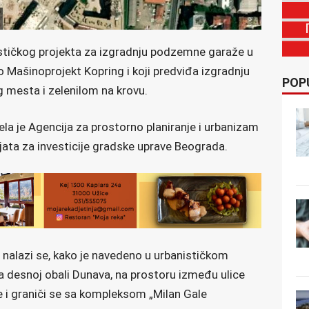
ističkog projekta za izgradnju podzemne garaže u
dio Mašinoprojekt Kopring i koji predviđa izgradnju
POP
 mesta i zelenilom na krovu.
la je Agencija za prostorno planiranje i urbanizam
ijata za investicije gradske uprave Beograda.
alazi se, kako je navedeno u urbanističkom
na desnoj obali Dunava, na prostoru između ulice
 i graniči se sa kompleksom „Milan Gale