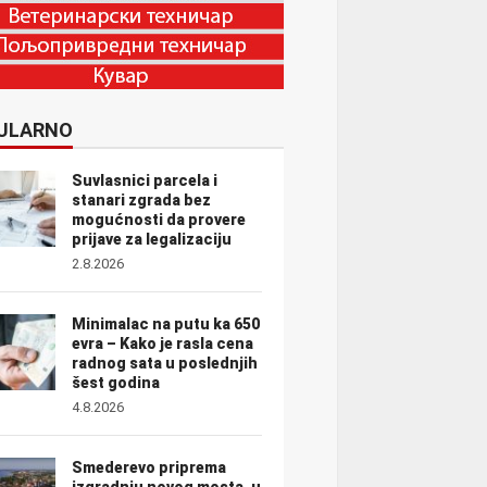
ULARNO
Suvlasnici parcela i
stanari zgrada bez
mogućnosti da provere
prijave za legalizaciju
2.8.2026
Minimalac na putu ka 650
evra – Kako je rasla cena
radnog sata u poslednjih
šest godina
4.8.2026
Smederevo priprema
izgradnju novog mosta, u