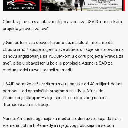
Obustavljene su sve aktivnosti povezane za USAID-om u okviru
projekta „Pravda za sve“.
„Ovim putem vas obaveštavamo da, nažalost, moramo da
obustavimo / suspendujemo sve aktivnosti koje se sprovode na
osnovu angažovanja sa YUCOM-om u okviru projekta ‘Pravda za
sve'“, piše u obaveštenju koje je potpisala Agencija SAD za
međunarodni razvoj, preneli su mediji.
USAID pomaže države širom sveta sa više od 40 milijardi dolara
pomoći – od spasilačkih programa za HIV u Africi, do
finansiranja Ukrajine – ali je sada to upitno zbog napada
Trumpove administracije.
Naime, Američka agencija za međunarodni razvoj, koja datira iz
vremena Johna F. Kennedyja i njegovog pokušaja da se bori