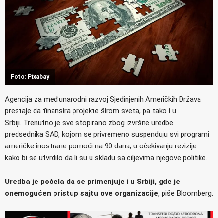
Foto: Pixabay
Agencija za međunarodni razvoj Sjedinjenih Američkih Država
prestaje da finansira projekte širom sveta, pa tako i u
Srbiji. Trenutno je sve stopirano zbog izvršne uredbe
predsednika SAD, kojom se privremeno suspenduju svi programi
američke inostrane pomoći na 90 dana, u očekivanju revizije
kako bi se utvrdilo da li su u skladu sa ciljevima njegove politike.
Uredba je počela da se primenjuje i u Srbiji, gde je
onemogućen pristup sajtu ove organizacije
, piše Bloomberg.