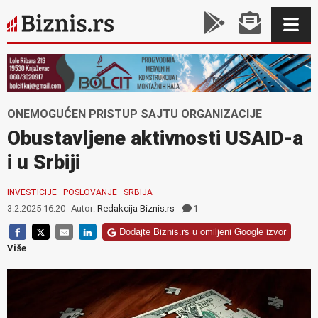
ONEMOGUĆEN PRISTUP SAJTU ORGANIZACIJE
Obustavljene aktivnosti USAID-a
i u Srbiji
INVESTICIJE
POSLOVANJE
SRBIJA
3.2.2025 16:20
Autor:
Redakcija Biznis.rs
1
Dodajte Biznis.rs u omiljeni Google izvor
Više