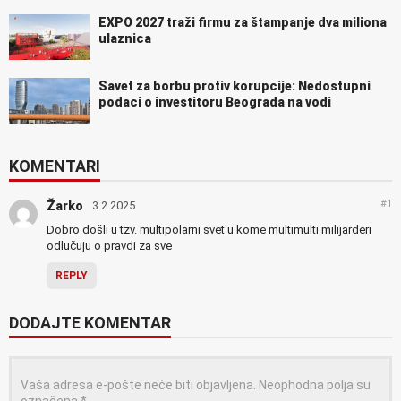
EXPO 2027 traži firmu za štampanje dva miliona
ulaznica
Savet za borbu protiv korupcije: Nedostupni
podaci o investitoru Beograda na vodi
KOMENTARI
#1
Žarko
3.2.2025
Dobro došli u tzv. multipolarni svet u kome multimulti milijarderi
odlučuju o pravdi za sve
REPLY
DODAJTE KOMENTAR
Vaša adresa e-pošte neće biti objavljena.
Neophodna polja su