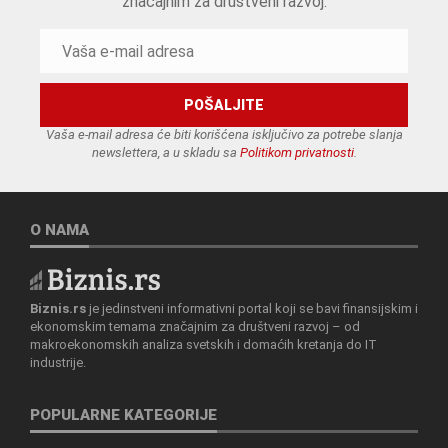
značajnim za društveni razvoj.
Vaša e-mail adresa će biti korišćena isključivo za potrebe slanja
newslettera, a u skladu sa
Politikom privatnosti
.
O NAMA
Biznis.rs
je jedinstveni informativni portal koji se bavi finansijskim i
ekonomskim temama značajnim za društveni razvoj – od
makroekonomskih analiza svetskih i domaćih kretanja do IT
industrije.
POPULARNE KATEGORIJE