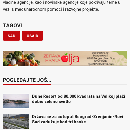
vladine agencije, kao i novinske agencije koje pokrivaju teme u
vezi s međunarodnom pomoći i razvojne projekte.
TAGOVI
SAD
USAID
POGLEDAJTE JOŠ...
Dune Resort od 80.000 kvadrata na Velikoj plaži
dobio zeleno svetlo
Država se za autoput Beograd-Zrenjanin-Novi
Sad zadužuje kod tri banke