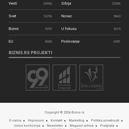
Vesti
Srbija
24956
23366
Svet
Novac
16296
9663
Biznis
U fokusu
9259
9219
EU
Poslovanje
8280
6981
BIZNIS.RS PROJEKTI
Copyright © 2026 Biznis.rs
O nama
Impresum
Kontakt
Marketing
Politika privatnosti
Uslovi korišćenja
Newsletter
Magazin arhiva
Pretplata