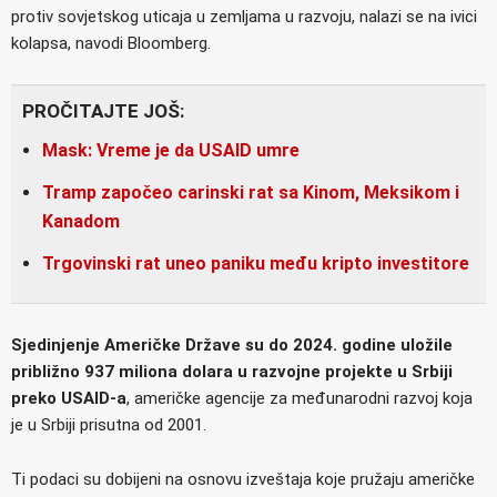
protiv sovjetskog uticaja u zemljama u razvoju, nalazi se na ivici
kolapsa, navodi Bloomberg.
PROČITAJTE JOŠ:
Mask: Vreme je da USAID umre
Tramp započeo carinski rat sa Kinom, Meksikom i
Kanadom
Trgovinski rat uneo paniku među kripto investitore
Sjedinjenje Američke Države su do 2024. godine uložile
približno 937 miliona dolara u razvojne projekte u Srbiji
preko USAID-a
, američke agencije za međunarodni razvoj koja
je u Srbiji prisutna od 2001.
Ti podaci su dobijeni na osnovu izveštaja koje pružaju američke