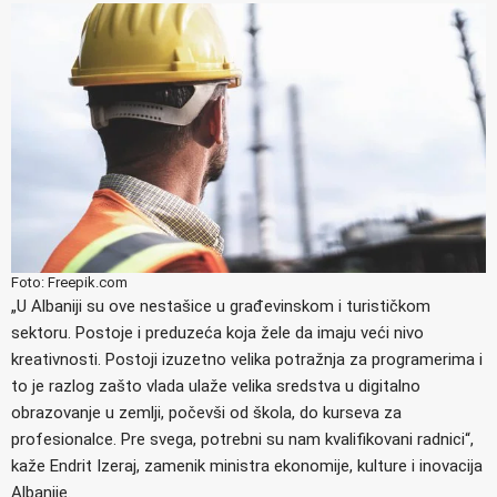
Foto: Freepik.com
„U Albaniji su ove nestašice u građevinskom i turističkom
sektoru. Postoje i preduzeća koja žele da imaju veći nivo
kreativnosti. Postoji izuzetno velika potražnja za programerima i
to je razlog zašto vlada ulaže velika sredstva u digitalno
obrazovanje u zemlji, počevši od škola, do kurseva za
profesionalce. Pre svega, potrebni su nam kvalifikovani radnici“,
kaže Endrit Izeraj, zamenik ministra ekonomije, kulture i inovacija
Albanije.