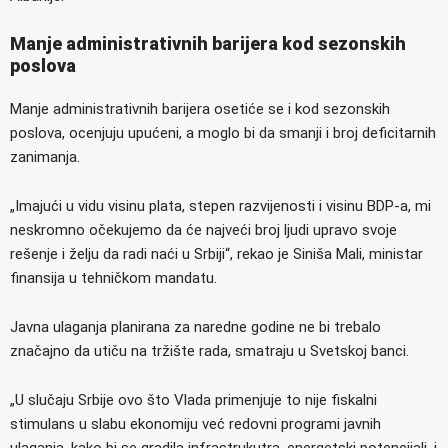
Manje administrativnih barijera kod sezonskih
poslova
Manje administrativnih barijera osetiće se i kod sezonskih
poslova, ocenjuju upućeni, a moglo bi da smanji i broj deficitarnih
zanimanja.
„Imajući u vidu visinu plata, stepen razvijenosti i visinu BDP-a, mi
neskromno očekujemo da će najveći broj ljudi upravo svoje
rešenje i želju da radi naći u Srbiji“, rekao je Siniša Mali, ministar
finansija u tehničkom mandatu.
Javna ulaganja planirana za naredne godine ne bi trebalo
značajno da utiču na tržište rada, smatraju u Svetskoj banci.
„U slučaju Srbije ovo što Vlada primenjuje to nije fiskalni
stimulans u slabu ekonomiju već redovni programi javnih
ulaganja, kako bi se gradila infrastrukutra, energetski potencijali, i