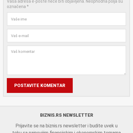
Vaša adresa e-pošte neće biti objavljena.
Neophodna polja su
označena
*
POSTAVITE KOMENTAR
BIZNIS.RS NEWSLETTER
Prijavite se na biznis.rs newsletter i budite uvek u
toku sa najnovijim finansijskim i ekonomskim temama