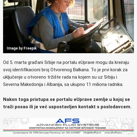
Image by Freepik
Od 5. marta građani Srbije na portalu eUprave mogu da kreiraju
svoj identifikacioni broj Otvorenog Balkana. To je prvi korak za
uključenje u otvoreno tržište rada na kojem su uz Srbiju i
Severna Makedonija i Albanija, sa ukupno 11 miliona radnika.
Nakon toga pristupa se portalu eUprave zemlje u kojoj se
traži posao ili je već uspostavljen kontakt s poslodavcem.