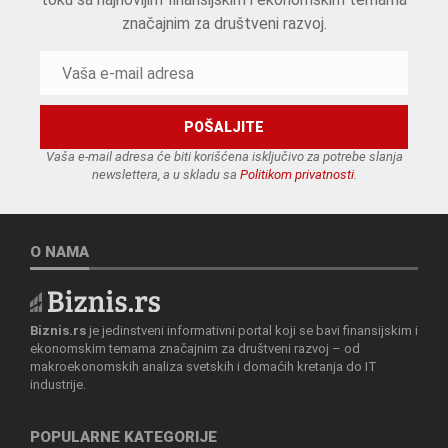
značajnim za društveni razvoj.
Vaša e-mail adresa će biti korišćena isključivo za potrebe slanja
newslettera, a u skladu sa
Politikom privatnosti
.
O NAMA
Biznis.rs
je jedinstveni informativni portal koji se bavi finansijskim i
ekonomskim temama značajnim za društveni razvoj – od
makroekonomskih analiza svetskih i domaćih kretanja do IT
industrije.
POPULARNE KATEGORIJE