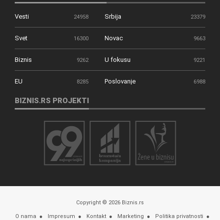
Vesti
Srbija
24958
23379
Svet
Novac
16300
9663
Biznis
U fokusu
9262
9221
EU
Poslovanje
8285
6988
BIZNIS.RS PROJEKTI
Copyright © 2026 Biznis.rs
O nama
Impresum
Kontakt
Marketing
Politika privatnosti