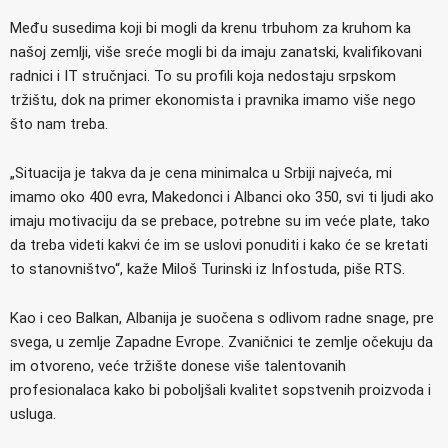
Među susedima koji bi mogli da krenu trbuhom za kruhom ka
našoj zemlji, više sreće mogli bi da imaju zanatski, kvalifikovani
radnici i IT stručnjaci. To su profili koja nedostaju srpskom
tržištu, dok na primer ekonomista i pravnika imamo više nego
što nam treba.
„Situacija je takva da je cena minimalca u Srbiji najveća, mi
imamo oko 400 evra, Makedonci i Albanci oko 350, svi ti ljudi ako
imaju motivaciju da se prebace, potrebne su im veće plate, tako
da treba videti kakvi će im se uslovi ponuditi i kako će se kretati
to stanovništvo“, kaže Miloš Turinski iz Infostuda, piše RTS.
Kao i ceo Balkan, Albanija je suočena s odlivom radne snage, pre
svega, u zemlje Zapadne Evrope. Zvaničnici te zemlje očekuju da
im otvoreno, veće tržište donese više talentovanih
profesionalaca kako bi poboljšali kvalitet sopstvenih proizvoda i
usluga.