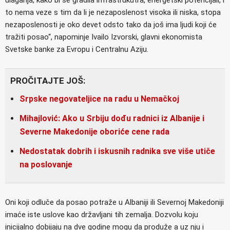
to nema veze s tim da li je nezaposlenost visoka ili niska, stopa
nezaposlenosti je oko devet odsto tako da još ima ljudi koji će
tražiti posao“, napominje Ivailo Izvorski, glavni ekonomista
Svetske banke za Evropu i Centralnu Aziju.
PROČITAJTE JOŠ:
Srpske negovateljice na radu u Nemačkoj
Mihajlović: Ako u Srbiju dođu radnici iz Albanije i
Severne Makedonije oboriće cene rada
Nedostatak dobrih i iskusnih radnika sve više utiče
na poslovanje
Oni koji odluče da posao potraže u Albaniji ili Severnoj Makedoniji
imaće iste uslove kao državljani tih zemalja. Dozvolu koju
inicijalno dobijaju na dve godine mogu da produže a uz nju i