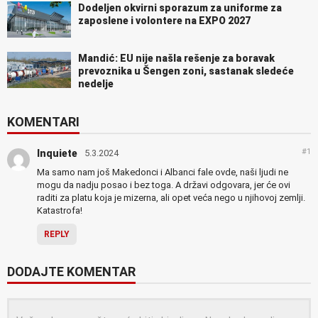
Dodeljen okvirni sporazum za uniforme za
zaposlene i volontere na EXPO 2027
Mandić: EU nije našla rešenje za boravak
prevoznika u Šengen zoni, sastanak sledeće
nedelje
KOMENTARI
#1
Inquiete
5.3.2024
Ma samo nam još Makedonci i Albanci fale ovde, naši ljudi ne
mogu da nadju posao i bez toga. A državi odgovara, jer će ovi
raditi za platu koja je mizerna, ali opet veća nego u njihovoj zemlji.
Katastrofa!
REPLY
DODAJTE KOMENTAR