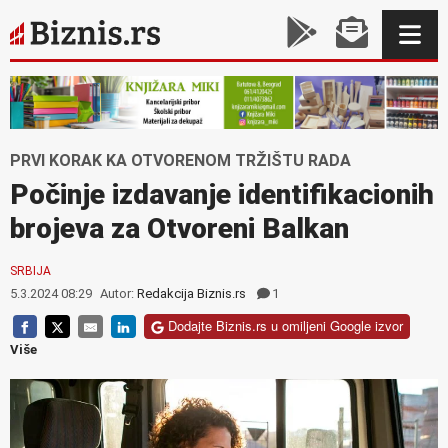
PRVI KORAK KA OTVORENOM TRŽIŠTU RADA
Počinje izdavanje identifikacionih
brojeva za Otvoreni Balkan
SRBIJA
5.3.2024 08:29
Autor:
Redakcija Biznis.rs
1
Dodajte Biznis.rs u omiljeni Google izvor
Više