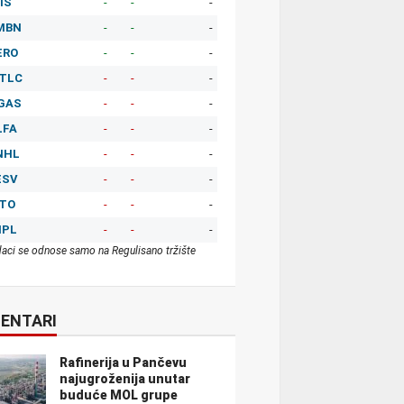
IS
-
-
-
MBN
-
-
-
ERO
-
-
-
TLC
-
-
-
GAS
-
-
-
LFA
-
-
-
NHL
-
-
-
ESV
-
-
-
ITO
-
-
-
MPL
-
-
-
aci se odnose samo na Regulisano tržište
ENTARI
Rafinerija u Pančevu
najugroženija unutar
buduće MOL grupe