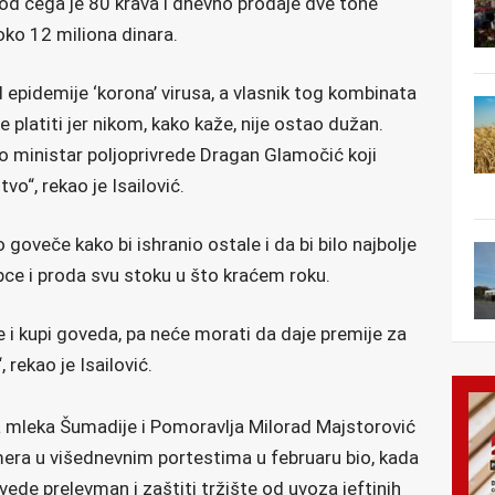
od čega je 80 krava i dnevno prodaje dve tone
oko 12 miliona dinara.
d epidemije ‘korona’ virusa, a vlasnik tog kombinata
 platiti jer nikom, kako kaže, nije ostao dužan.
 ministar poljoprivrede Dragan Glamočić koji
vo“, rekao je Isailović.
goveče kako bi ishranio ostale i da bi bilo najbolje
ce i proda svu stoku u što kraćem roku.
i kupi goveda, pa neće morati da daje premije za
 rekao je Isailović.
 mleka Šumadije i Pomoravlja Milorad Majstorović
rmera u višednevnim portestima u februaru bio, kada
vede prelevman i zaštiti tržište od uvoza jeftinih