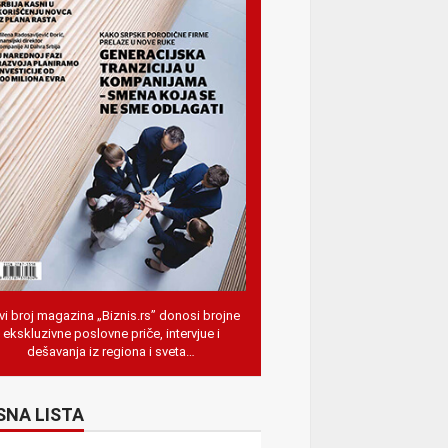
i broj magazina „Biznis.rs” donosi brojne
ekskluzivne poslovne priče, intervjue i
dešavanja iz regiona i sveta…
SNA LISTA