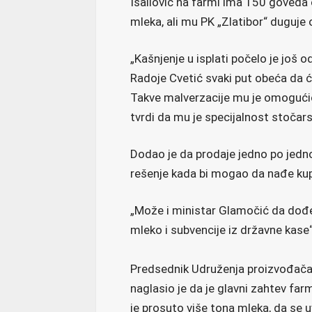
Isailović na farmi ima 150 goveda 
mleka, ali mu PK „Zlatibor“ duguje 
„Kašnjenje u isplati počelo je još o
Radoje Cvetić svaki put obeća da će
Takve malverzacije mu je omogućio
tvrdi da mu je specijalnost stočarst
Dodao je da prodaje jedno po jedno 
rešenje kada bi mogao da nađe kup
„Može i ministar Glamočić da dođe 
mleko i subvencije iz državne kase“,
Predsednik Udruženja proizvođača
naglasio je da je glavni zahtev fa
je prosuto više tona mleka, da se u