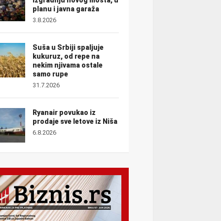
planu i javna garaža
3.8.2026
Suša u Srbiji spaljuje
kukuruz, od repe na
nekim njivama ostale
samo rupe
31.7.2026
Ryanair povukao iz
prodaje sve letove iz Niša
6.8.2026