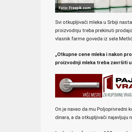
Foto: Freepik.com
Svi otkupljivači mleka u Srbiji nas
proizvodnju treba prekinuti prodajo
vlasnik farme goveda iz sela Metli
„Otkupne cene mleka i nakon prot
proizvodnji mleka treba završiti u
On je naveo da mu Poljoprivredni k
dinara, a da otkupljivači najavljuj