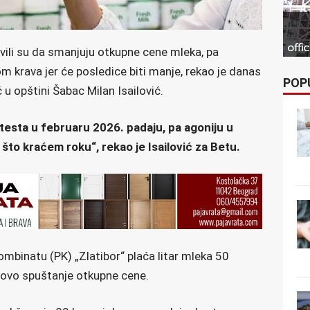
tavili su da smanjuju otkupne cene mleka, pa
m krava jer će posledice biti manje, rekao je danas
POP
ć u opštini Šabac Milan Isailović.
esta u februaru 2026. padaju, pa agoniju u
 što kraćem roku“, rekao je Isailović za Betu.
ombinatu (PK) „Zlatibor“ plaća litar mleka 50
u novo spuštanje otkupne cene.