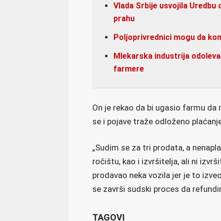
Vlada Srbije usvojila Uredb
prahu
Poljoprivrednici mogu da kon
Mlekarska industrija odoleva
farmere
On je rekao da bi ugasio farmu da
se i pojave traže odloženo plaćanje
„Sudim se za tri prodata, a nenap
ročištu, kao i izvršitelja, ali ni izv
prodavao neka vozila jer je to izve
se završi sudski proces da refundira
TAGOVI