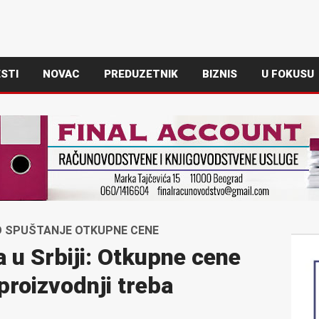
STI
NOVAC
PREDUZETNIK
BIZNIS
U FOKUSU
O SPUŠTANJE OTKUPNE CENE
 u Srbiji: Otkupne cene
proizvodnji treba