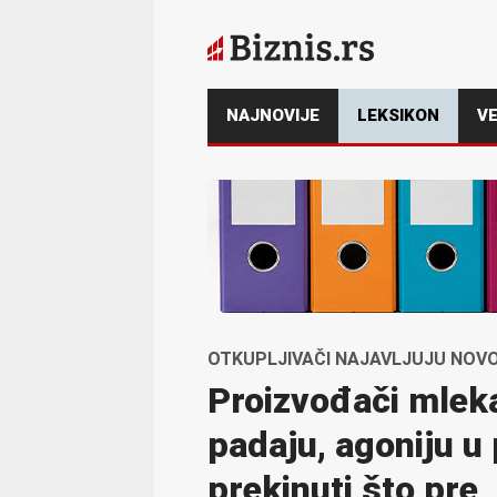
NAJNOVIJE
LEKSIKON
VE
OTKUPLJIVAČI NAJAVLJUJU NOV
Proizvođači mleka
padaju, agoniju u 
prekinuti što pre