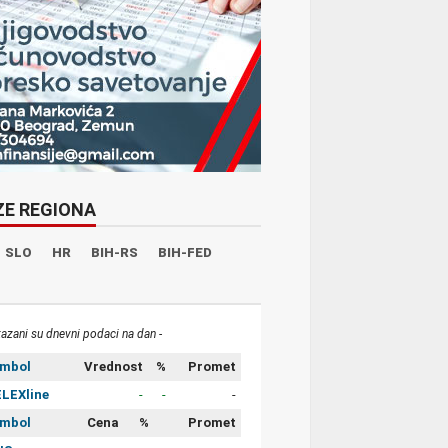
ZE REGIONA
SLO
HR
BIH-RS
BIH-FED
kazani su dnevni podaci na dan -
imbol
Vrednost
%
Promet
LEXline
-
-
-
imbol
Cena
%
Promet