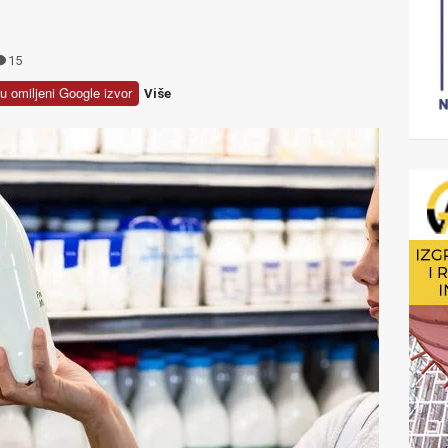
15
u omiljeni Google izvor
Više