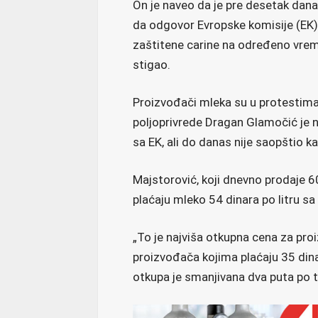
On je naveo da je pre desetak dana
da odgovor Evropske komisije (EK)
zaštitene carine na određeno vreme
stigao.
Proizvođači mleka su u protestima 
poljoprivrede Dragan Glamočić je na
sa EK, ali do danas nije saopštio ka
Majstorović, koji dnevno prodaje 60
plaćaju mleko 54 dinara po litru 
„To je najviša otkupna cena za proi
proizvođača kojima plaćaju 35 dina
otkupa je smanjivana dva puta po tr