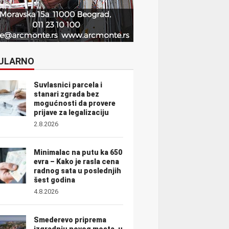
ULARNO
Suvlasnici parcela i
stanari zgrada bez
mogućnosti da provere
prijave za legalizaciju
2.8.2026
Minimalac na putu ka 650
evra – Kako je rasla cena
radnog sata u poslednjih
šest godina
4.8.2026
Smederevo priprema
izgradnju novog mosta, u