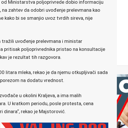
 od Ministarstva poljoprivrede dobio informaciju
, na zahtev da odobri uvođenje prelevmana kao
 kako bi se smanjio uvoz tvrdih sireva, nije
tražili uvođenje prelevmana i ministar
 pritisak poljoprivrednika pristao na konsultacije
kav je rezultat tih razgovora.
0 litara mleka, rekao je da njemu otkupljivači sada
sa porezom na dodatu vrednost.
zvođače u okolini Kraljeva, a ima malih
ra. U kratkom periodu, posle protesta, cena
i dinara“, rekao je Majstorović.