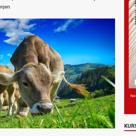
unjen.
Nov
KUR