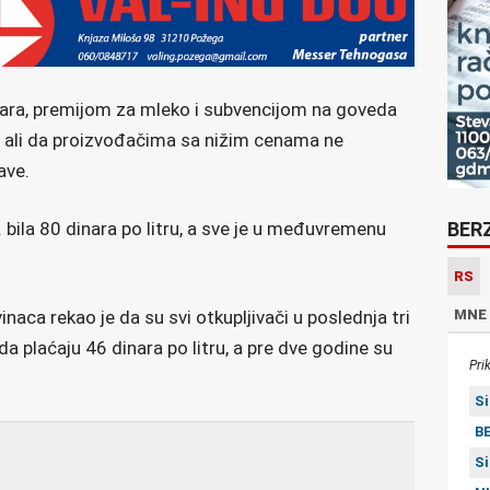
ara, premijom za mleko i subvencijom na goveda
 ali da proizvođačima sa nižim cenama ne
ave.
 bila 80 dinara po litru, a sve je u međuvremenu
BER
RS
inaca rekao je da su svi otkupljivači u poslednja tri
MNE
a plaćaju 46 dinara po litru, a pre dve godine su
Pri
S
BE
S