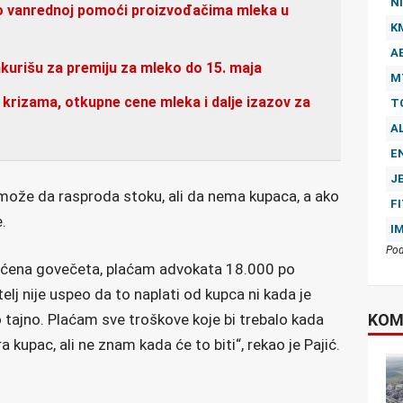
NI
u o vanrednoj pomoći proizvođačima mleka u
K
A
kurišu za premiju za mleko do 15. maja
M
 krizama, otkupne cene mleka i dalje izazov za
T
A
E
J
 može da rasproda stoku, ali da nema kupaca, a ako
F
.
I
Pod
laćena govečeta, plaćam advokata 18.000 po
ršitelj nije uspeo da to naplati od kupca ni kada je
o tajno. Plaćam sve troškove koje bi trebalo kada
KOM
 kupac, ali ne znam kada će to biti“, rekao je Pajić.