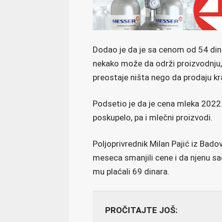
Dodao je da je sa cenom od 54 din
nekako može da održi proizvodnju,
preostaje ništa nego da prodaju kr
Podsetio je da je cena mleka 2022.
poskupelo, pa i mlečni proizvodi.
Poljoprivrednik Milan Pajić iz Badov
meseca smanjili cene i da njenu sad
mu plaćali 69 dinara.
PROČITAJTE JOŠ: