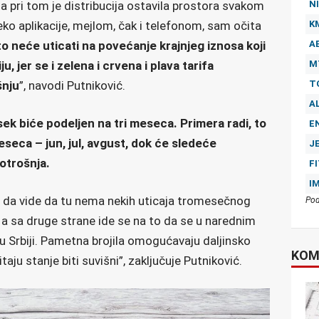
NI
, a pri tom je distribucija ostavila prostora svakom
K
ko aplikacije, mejlom, čak i telefonom, sam očita
A
to neće uticati na povećanje krajnjeg iznosa koji
M
, jer se i zelena i crvena i plava tarifa
T
šnju
”, navodi Putniković.
A
ek biće podeljen na tri meseca. Primera radi, to
E
meseca – jun, jul, avgust, dok će sledeće
J
potrošnja.
F
I
i da vide da tu nema nekih uticaja tromesečnog
Pod
, a sa druge strane ide se na to da se u narednim
u Srbiji. Pametna brojila omogućavaju daljinsko
KOM
taju stanje biti suvišni”, zaključuje Putniković.