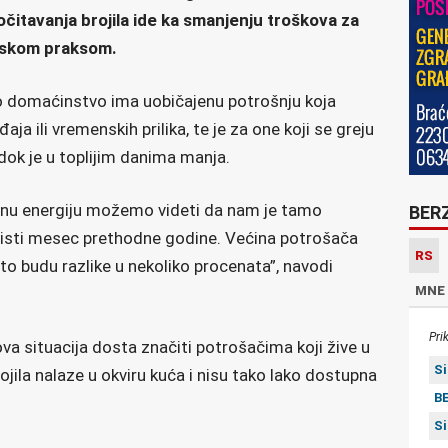
čitavanja brojila ide ka smanjenju troškova za
pskom praksom.
o domaćinstvo ima uobičajenu potrošnju koja
aja ili vremenskih prilika, te je za one koji se greju
dok je u toplijim danima manja.
čnu energiju možemo videti da nam je tamo
BER
 isti mesec prethodne godine. Većina potrošača
RS
to budu razlike u nekoliko procenata”, navodi
MNE
Pri
va situacija dosta značiti potrošačima koji žive u
S
jila nalaze u okviru kuća i nisu tako lako dostupna
BE
S