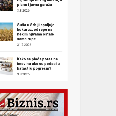
planu i javna garaža
3.8.2026
Suša u Srbiji spaljuje
kukuruz, od repe na
nekim njivama ostale
samo rupe
31.7.2026
Kako se plaća porez na
imovinu ako su podaci u
katastru pogrešni?
3.8.2026