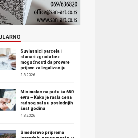
ULARNO
Suvlasnici parcela i
stanari zgrada bez
mogućnosti da provere
prijave za legalizaciju
2.8.2026
Minimalac na putu ka 650
evra – Kako je rasla cena
radnog sata u poslednjih
šest godina
4.8.2026
Smederevo priprema
izgradnju novog mosta, u