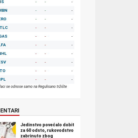
IS
-
-
-
MBN
-
-
-
ERO
-
-
-
TLC
-
-
-
GAS
-
-
-
LFA
-
-
-
NHL
-
-
-
ESV
-
-
-
ITO
-
-
-
MPL
-
-
-
aci se odnose samo na Regulisano tržište
ENTARI
Jedinstvo povećalo dobit
za 60 odsto, rukovodstvo
zabrinuto zbog