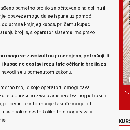
ađeno pametno brojilo za očitavanje na daljinu ili
nje, obaveze mogu da se ispune uz pomoć
od strane krajnjeg kupca, pri čemu kupac
tanju brojila, a operator sistema ima pravo
nu mogu se zasnivati na procenjenoj potrošnji ili
 kupac ne dostavi rezultate očitanja brojila za
”, navodi se u pomenutom zakonu.
pametno brojilo koje operatoru omogućava
Nov
macije o obračunu zasnovane na stvarnoj potrošnji
 pri čemu te informacije takođe mogu biti
aju se onoliko često koliko to omogućavaju
nje.
KUR