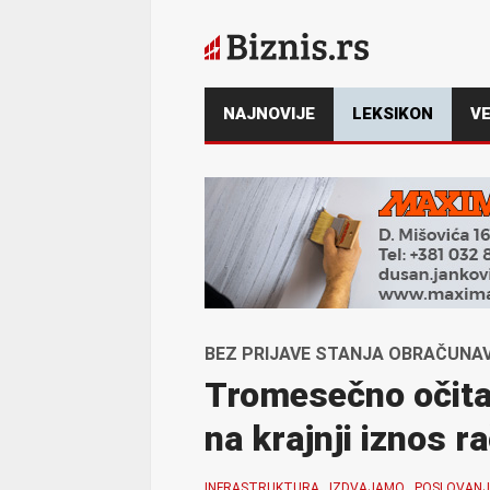
NAJNOVIJE
LEKSIKON
VE
BEZ PRIJAVE STANJA OBRAČUNA
Tromesečno očitav
na krajnji iznos r
INFRASTRUKTURA
IZDVAJAMO
POSLOVANJ