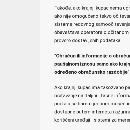
Takođe, ako krajnji kupac nema ugr
ako nije omogućeno takvo očitava
sistema redovnog samoočitavanja 
obaveštava operatora o očitanom s
provere dostavljenih podataka.
“
Obračun ili informacije o obraču
paušalnom iznosu samo ako krajnji
određeno obračunsko razdoblje
Ako krajnji kupac ima takozvano 
očitavanje na daljinu, tačne infor
pružaju se barem jednom mesečno,
dostupne putem interneta i ažurir
korišćeni uređaji i sistemi za mere