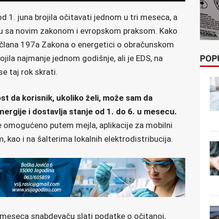
od 1. juna brojila očitavati jednom u tri meseca, a
du sa novim zakonom i evropskom praksom. Kako
a člana 197a Zakona o energetici o obračunskom
POP
ojila najmanje jednom godišnje, ali je EDS, na
 taj rok skrati.
 da korisnik, ukoliko želi, može sam da
nergije i dostavlja stanje od 1. do 6. u mesecu.
je omogućeno putem mejla, aplikacije za mobilni
 kao i na šalterima lokalnih elektrodistribucija.
meseca snabdevaču slati podatke o očitanoj,