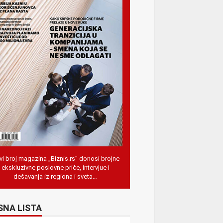
i broj magazina „Biznis.rs” donosi brojne
ekskluzivne poslovne priče, intervjue i
dešavanja iz regiona i sveta…
SNA LISTA