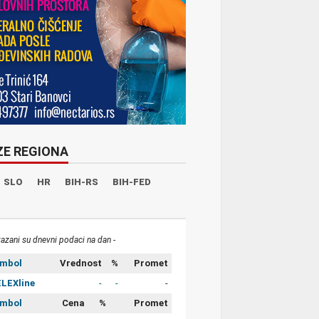
ZE REGIONA
SLO
HR
BIH-RS
BIH-FED
kazani su dnevni podaci na dan -
imbol
Vrednost
%
Promet
LEXline
-
-
-
imbol
Cena
%
Promet