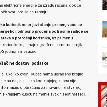
ji električne energije za izradu računa, dok će
čitavati brojila na terenju.
iko korisnik ne prijavi stanje primenjivaće se
nergetici, odnosno procena potrošnje radiće se
ataka o potrošnji korisnika, uz primenu
Za korisnike koji imaju ugrađena pametna brojila
o EDS jednom mesečno.
ošač ne dostavi podatke
ci, ukoliko krajnji kupac nema ugrađeno brojilo
 na daljinu ili ako kod krajnjeg kupca nije
informacije o obračunu zasnovane na stvarnoj
nje krajnjem kupcu najmanje svakih šest meseci, ili