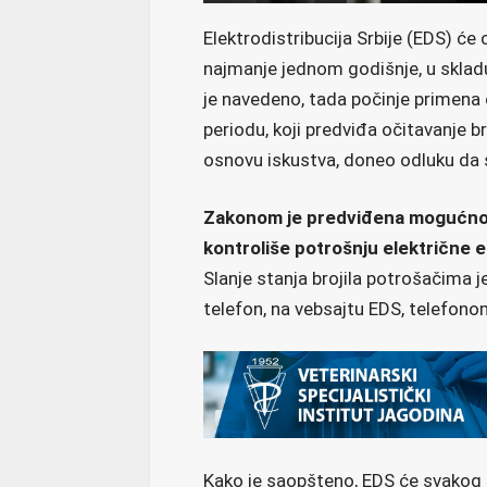
Elektrodistribucija Srbije (EDS) će 
najmanje jednom godišnje, u skla
je navedeno, tada počinje primen
periodu, koji predviđa očitavanje br
osnovu iskustva, doneo odluku da se
Zakonom je predviđena mogućnost
kontroliše potrošnju električne e
Slanje stanja brojila potrošačima 
telefon, na vebsajtu EDS, telefonom,
Kako je saopšteno, EDS će svakog 