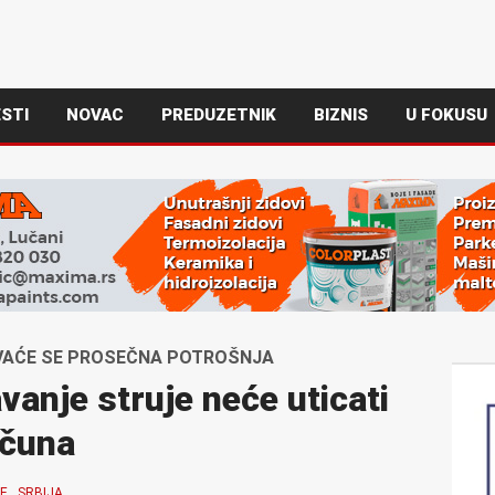
STI
NOVAC
PREDUZETNIK
BIZNIS
U FOKUSU
VAĆE SE PROSEČNA POTROŠNJA
anje struje neće uticati
ačuna
E
SRBIJA