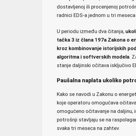
dostavljenoj ili procenjenoj potrošn
radnici EDS-a jednom u tri meseca o
U periodu između dva čitanja,
ukol
tačka 3 iz člana 197a Zakona o e
kroz kombinovanje istorijskih pod
algoritma i softverskih modela
. 
stanje daljinski očitava isključiv
Paušalna naplata ukoliko potr
Kako se navodi u Zakonu o energeti
koje operatoru omogućava očitavanje
omogućeno očitavanje na daljinu, 
potrošnji stavljaju se na raspolaga
svaka tri meseca na zahtev.