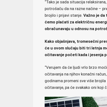
“Tako je sada situacija relaksirana
potrošaču da na razne načine – pre
brojilo i prijavi stanje.
Važno je da 
ćemo plaćati za električnu energiju
obračunavaju u odnosu na potro
Kako objašnjava, tromesečni pres
će u ovom slučaju biti tri letnja 
očitavanje početi kada i jesenja 
“Verujem da će ljudi vrlo brzo moć
očitavanja na njihov konačni račun
godinama promeni sve više brojila 
očitavanje, pa će svakako oni koji či