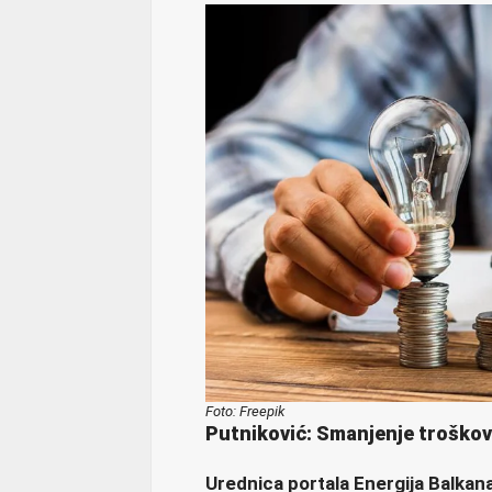
Foto: Freepik
Putniković: Smanjenje troško
Urednica portala Energija Balkana