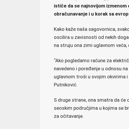
ističe da se najnovijom izmenom o
obračunavanje i u korak sa evro
Kako kaže naša sagovornica, svak
oscilira u zavisnosti od nekih događ
na struju ona zimi uglavnom veća, 
“Ako pogledamo račune za elektri
navedeno i poređenje u odnosu na
uglavnom troši u svojim okvirima i 
Putniković.
S druge strane, ona smatra da će o
seoskim područjima u kojima se bro
za očitavanje.