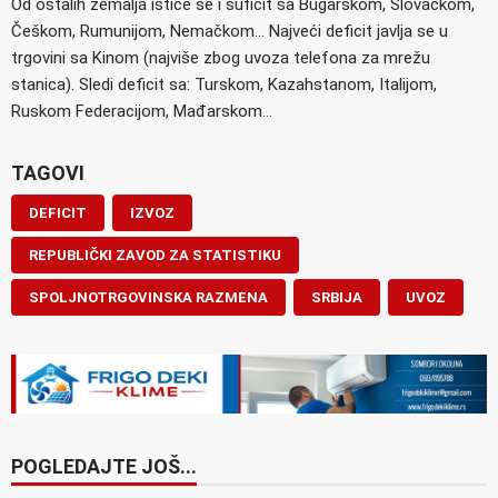
Od ostalih zemalja ističe se i suficit sa Bugarskom, Slovačkom,
Češkom, Rumunijom, Nemačkom… Najveći deficit javlja se u
trgovini sa Kinom (najviše zbog uvoza telefona za mrežu
stanica). Sledi deficit sa: Turskom, Kazahstanom, Italijom,
Ruskom Federacijom, Mađarskom…
TAGOVI
DEFICIT
IZVOZ
REPUBLIČKI ZAVOD ZA STATISTIKU
SPOLJNOTRGOVINSKA RAZMENA
SRBIJA
UVOZ
POGLEDAJTE JOŠ...