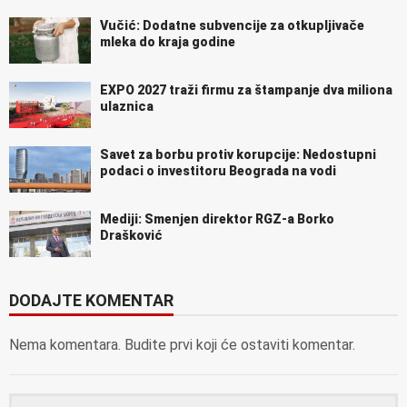
Vučić: Dodatne subvencije za otkupljivače
mleka do kraja godine
EXPO 2027 traži firmu za štampanje dva miliona
ulaznica
Savet za borbu protiv korupcije: Nedostupni
podaci o investitoru Beograda na vodi
Mediji: Smenjen direktor RGZ-a Borko
Drašković
DODAJTE KOMENTAR
Nema komentara. Budite prvi koji će ostaviti komentar.