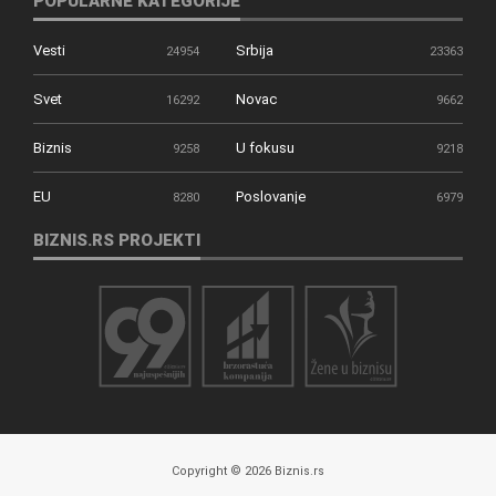
POPULARNE KATEGORIJE
Vesti
Srbija
24954
23363
Svet
Novac
16292
9662
Biznis
U fokusu
9258
9218
EU
Poslovanje
8280
6979
BIZNIS.RS PROJEKTI
Copyright © 2026 Biznis.rs