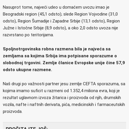
Nasuprot tome, najveći udeo u domaćem uvozu imao je
Beogradski region (45,1 odsto); slede Region Vojvodine (31,0
odsto), Region Šumadije i Zapadne Srbije (13,1 odsto), Region
Južne i Istočne Srbije (8,9 odsto), a oko 2,0 odsto uvoza nije
razvrstano po teritorijama.
Spoljnotrgovinska robna razmena bila je najveća sa
zemljama sa kojima Srbija ima potpisane sporazume o
slobodnoj trgovini. Zemlje članice Evropske unije čine 57,9
odsto ukupne razmene.
Naš drugi po važnosti partner jesu zemlje CEFTA sporazuma, sa
kojima imamo suficit u razmeni od 1.352,4 miliona evra, koji je
rezultat uglavnom izvoza žitarica i proizvoda od njih, drumskih
vozila, nafte i naftnih derivata, pića, medicinskih i farmaceutskih
proizvoda.
PROČITAJTE JOŠ: