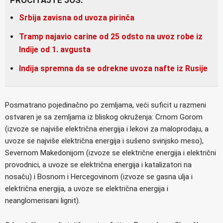
Srbija zavisna od uvoza pirinča
Tramp najavio carine od 25 odsto na uvoz robe iz
Indije od 1. avgusta
Indija spremna da se odrekne uvoza nafte iz Rusije
Posmatrano pojedinačno po zemljama, veći suficit u razmeni
ostvaren je sa zemljama iz bliskog okruženja: Crnom Gorom
(izvoze se najviše električna energija i lekovi za maloprodaju, a
uvoze se najviše električna energija i sušeno svinjsko meso),
Severnom Makedonijom (izvoze se električne energija i električni
provodnici, a uvoze se električna energija i katalizatori na
nosaču) i Bosnom i Hercegovinom (izvoze se gasna ulja i
električna energija, a uvoze se električna energija i
neanglomerisani lignit).