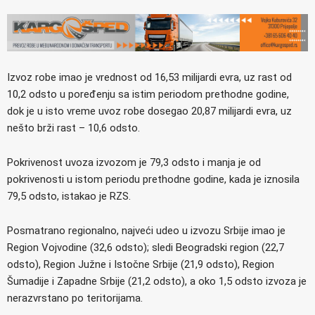
Izvoz robe imao je vrednost od 16,53 milijardi evra, uz rast od
10,2 odsto u poređenju sa istim periodom prethodne godine,
dok je u isto vreme uvoz robe dosegao 20,87 milijardi evra, uz
nešto brži rast – 10,6 odsto.
Pokrivenost uvoza izvozom je 79,3 odsto i manja je od
pokrivenosti u istom periodu prethodne godine, kada je iznosila
79,5 odsto, istakao je RZS.
Posmatrano regionalno, najveći udeo u izvozu Srbije imao je
Region Vojvodine (32,6 odsto); sledi Beogradski region (22,7
odsto), Region Južne i Istočne Srbije (21,9 odsto), Region
Šumadije i Zapadne Srbije (21,2 odsto), a oko 1,5 odsto izvoza je
nerazvrstano po teritorijama.