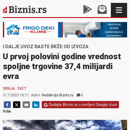
I DALJE UVOZ RASTE BRŽE OD IZVOZA
U prvoj polovini godine vrednost
spoljne trgovine 37,4 milijardi
evra
SRBIJA
SVET
31.7.2025 13:11
Autor:
Redakcija Biznis.rs
0
Dodajte Biznis.rs u omiljeni Google izvor
Više