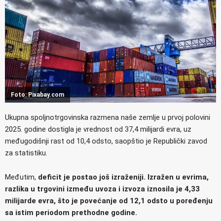
Foto: Pixabay.com
Ukupna spoljnotrgovinska razmena naše zemlje u prvoj polovini
2025. godine dostigla je vrednost od 37,4 milijardi evra, uz
međugodišnji rast od 10,4 odsto, saopštio je Republički zavod
za statistiku.
Međutim,
deficit je postao još izraženiji. Izražen u evrima,
razlika u trgovini između uvoza i izvoza iznosila je 4,33
milijarde evra, što je povećanje od 12,1 odsto u poređenju
sa istim periodom prethodne godine.