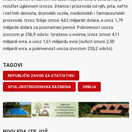
rezultat uglavnom izvoza: žitarica i proizvoda od njih, pića, nafte
i naftnih derivata, drumskih vozila, medicinskih i farmaceutskih
proizvoda. Izvoz Srbije iznosi 4,62 milijarde dolara, a uvoz 1,79
milijarde dolara za posmatrani period. Pokrivenost uvoza
izvozom je 256,9 odsto. Izraženo u evrima, izvoz iznosi 4,11
milijardi evra, a uvoz 1,61 milijardu evra (suficit iznosi 2,50
milijardi evra, a pokrivenost uvoza izvozom 255,2 odsto).
TAGOVI
REPUBLIČKI ZAVOD ZA STATISTIKU
SPOLJNOTRGOVINSKA RAZMENA
SRBIJA
POGLEDAJTE JOŠ...