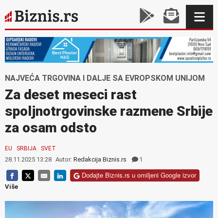
NAJVEĆA TRGOVINA I DALJE SA EVROPSKOM UNIJOM
Za deset meseci rast
spoljnotrgovinske razmene Srbije
za osam odsto
EU
SRBIJA
SVET
28.11.2025 13:28
Autor:
Redakcija Biznis.rs
1
Dodajte Biznis.rs u omiljeni Google izvor
Više