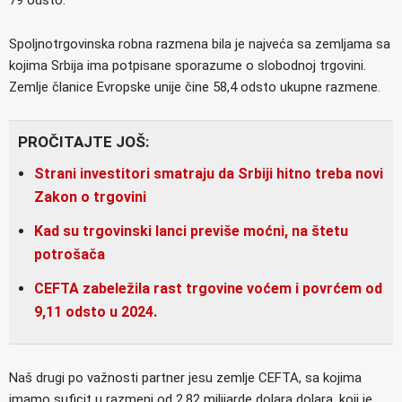
Spoljnotrgovinska robna razmena bila je najveća sa zemljama sa
kojima Srbija ima potpisane sporazume o slobodnoj trgovini.
Zemlje članice Evropske unije čine 58,4 odsto ukupne razmene.
PROČITAJTE JOŠ:
Strani investitori smatraju da Srbiji hitno treba novi
Zakon o trgovini
Kad su trgovinski lanci previše moćni, na štetu
potrošača
CEFTA zabeležila rast trgovine voćem i povrćem od
9,11 odsto u 2024.
Naš drugi po važnosti partner jesu zemlje CEFTA, sa kojima
imamo suficit u razmeni od 2,82 milijarde dolara dolara, koji je