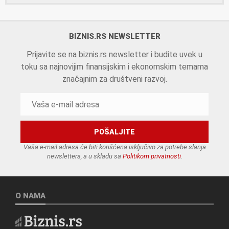
BIZNIS.RS NEWSLETTER
Prijavite se na biznis.rs newsletter i budite uvek u
toku sa najnovijim finansijskim i ekonomskim temama
značajnim za društveni razvoj.
Vaša e-mail adresa će biti korišćena isključivo za potrebe slanja
newslettera, a u skladu sa
Politikom privatnosti
.
O NAMA