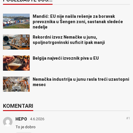
Mandić: EU nije našla rešenje za boravak
prevoznika u Šengen zoni, sastanak sledeće
nedelje
Rekordni izvoz Nemačke u junu,
spoljnotrgovinski suficit ipak manji
Belgija najveći izvoznik piva u EU
Nemačka industrija u junu rasla treći uzastopni
mesec
KOMENTARI
#1
HEPO
4.6.2026
To je dobro