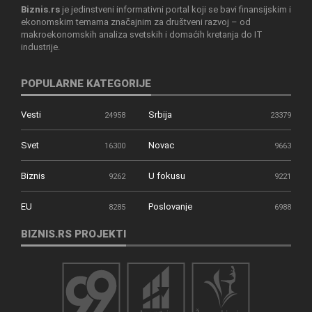
Biznis.rs
je jedinstveni informativni portal koji se bavi finansijskim i
ekonomskim temama značajnim za društveni razvoj – od
makroekonomskih analiza svetskih i domaćih kretanja do IT
industrije.
POPULARNE KATEGORIJE
Vesti
Srbija
24958
23379
Svet
Novac
16300
9663
Biznis
U fokusu
9262
9221
EU
Poslovanje
8285
6988
BIZNIS.RS PROJEKTI