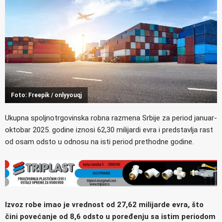
Foto: Freepik / onlyyouqj
Ukupna spoljnotrgovinska robna razmena Srbije za period januar-
oktobar 2025. godine iznosi 62,30 milijardi evra i predstavlja rast
od osam odsto u odnosu na isti period prethodne godine.
Izvoz robe imao je vrednost od 27,62 milijarde evra, što
čini povećanje od 8,6 odsto u poređenju sa istim periodom