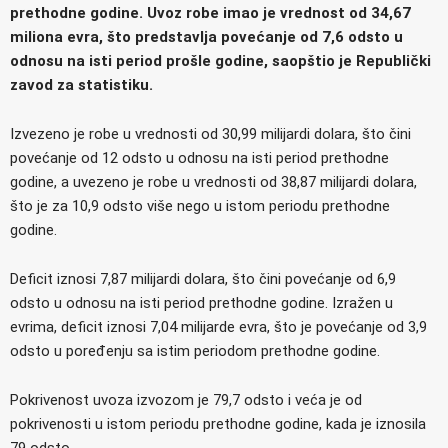
prethodne godine. Uvoz robe imao je vrednost od 34,67
miliona evra, što predstavlja povećanje od 7,6 odsto u
odnosu na isti period prošle godine, saopštio je Republički
zavod za statistiku.
Izvezeno je robe u vrednosti od 30,99 milijardi dolara, što čini
povećanje od 12 odsto u odnosu na isti period prethodne
godine, a uvezeno je robe u vrednosti od 38,87 milijardi dolara,
što je za 10,9 odsto više nego u istom periodu prethodne
godine.
Deficit iznosi 7,87 milijardi dolara, što čini povećanje od 6,9
odsto u odnosu na isti period prethodne godine. Izražen u
evrima, deficit iznosi 7,04 milijarde evra, što je povećanje od 3,9
odsto u poređenju sa istim periodom prethodne godine.
Pokrivenost uvoza izvozom je 79,7 odsto i veća je od
pokrivenosti u istom periodu prethodne godine, kada je iznosila
79 odsto.