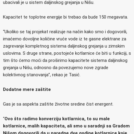
ubacivali je u sistem daljinskog grejanja u Nišu.
Kapacitet te toplotne energije bi trebao da bude 150 megavata.
“Ukoliko se taj projekat realizuje na način kako smo i dogovorili,
imaćemo dovoljne količine vruće vode iz te gasne elektrane za
zagrevanje kompletnog sistema daljinskog grejanja u zimskim
uslovima. S druge strane, postojeće kotlarnice će biti u funkciji, s
tim što ćemo moći da proširimo kapacitete sistema daljinskog
grejanja u Nišu, odnosno da povezujemo nove zgrade
kolektivnog stanovanja”, rekao je Tasić.
Dodatne mere zaštite
Gas je sa aspekta zaštite životne sredine čist energent.
“
Ovo što radimo konverziju kotlarnica, to su male
kotlarnice, malih kapaciteta, ali smo u saradnji sa Gradom
Nišom dogovorili da u naredne dve godine kotlarnice koje