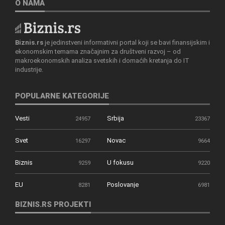
O NAMA
Biznis.rs
je jedinstveni informativni portal koji se bavi finansijskim i
ekonomskim temama značajnim za društveni razvoj – od
makroekonomskih analiza svetskih i domaćih kretanja do IT
industrije.
POPULARNE KATEGORIJE
Vesti
Srbija
24957
23367
Svet
Novac
16297
9664
Biznis
U fokusu
9259
9220
EU
Poslovanje
8281
6981
BIZNIS.RS PROJEKTI