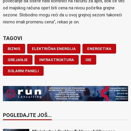
povećanje da osete naši korisnici na računu za april, dok će već
od majskog računa opet biti cena na nivou početka grejne
sezone. Slobodno mogu reći da u ovoj grejnoj sezoni takoreći
nismo imali promenu cena”, rekao je on.
TAGOVI
BIZNIS
ELEKTRIČNA ENERGIJA
ENERGETIKA
GREJANJE
INFRASTRUKTURA
OIE
SOLARNI PANELI
POGLEDAJTE JOŠ...