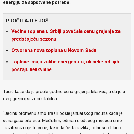
energiju za sopstvene potrebe.
PROČITAJTE JOŠ:
Većina toplana u Srbiji povećala cenu grejanja za
predstojeću sezonu
Otvorena nova toplana u Novom Sadu
Toplane imaju zalihe energenata, ali neke od njih
postaju nelikvidne
Tasić kaže da je prošle godine cena grejenja bila viša, a da je u
ovoj grejnoj sezoni stabilna.
“Jedinu promenu smo tražili posle januarskog računa kada je
cena gasa bila viša. Međutim, odmah sledećeg meseca smo
tražili sniženje te cene, tako da će ta razlika, odnosno blago