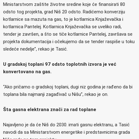
Ministarstvom zaštite životne sredine koje će finansirati 80
odsto tog projekta, grad Niš 20 odsto. Radićemo konverziju
kotlarnice sa mazuta na gas, to je kotlarnica Knjaževačka i
kotlarnica Pantelej. Kotlarnica Knjaževačka se uveliko radi,
tender je završen, a što se tiče kotlarnice Pantelej, završava se
projekta dokumentacija i očekujemo da se tender raspiše u toku
sledeće nedelje”, rekao je Tasić.
U gradskoj toplani 97 odsto toplotnih izvora je već
konvertovano na gas.
“Ako pričamo o gradskoj toplani, dugi niz godina je rađeno da bi
toplana bila najmanji zagađivač u Nišu”, rekao je on.
Šta gasna elektrana znači za rad toplane
Najavljeno je da će Niš do 2030. imati gasnu elektranu, a Tasić
navodi da sa Ministarstvom energetike i predstavnicima grada