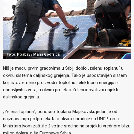
Foto: Pixabay / Maria Godfrida
Niš je među prvim gradovima u Srbiji dobio „zelenu toplanu“ u
okviru sistema daljinskog grejenja. Tako je uspostavljen sistem
koji istovremeno proizvodi i toplotnu i električnu energiju iz
obnovljivih izvora, u okviru projekta Zeleni inovativni objekti
daljinskog grejanja.
„Zelena toplana“, odnosno toplana Majakovski, jedan je od
najznačajnijih potprojekata u okviru saradnje sa UNDP-om i
Ministarstvom zaštite životne sredine na projektu vrednom blizu
milion dolara, piše Euronews Srbija.