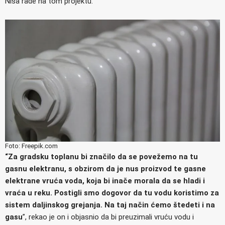
Niša rade na tom projektu.
Foto: Freepik.com
“Za gradsku toplanu bi značilo da se povežemo na tu
gasnu elektranu, s obzirom da je nus proizvod te gasne
elektrane vruća voda, koja bi inače morala da se hladi i
vraća u reku. Postigli smo dogovor da tu vodu koristimo za
sistem daljinskog grejanja. Na taj način ćemo štedeti i na
gasu
”, rekao je on i objasnio da bi preuzimali vruću vodu i