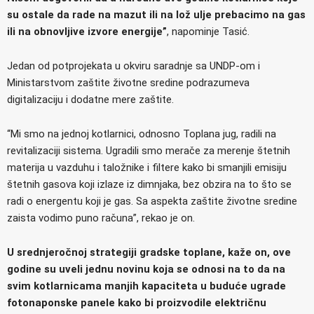
su ostale da rade na mazut ili na lož ulje prebacimo na gas
ili na obnovljive izvore energije”
, napominje Tasić.
Jedan od potprojekata u okviru saradnje sa UNDP-om i
Ministarstvom zaštite životne sredine podrazumeva
digitalizaciju i dodatne mere zaštite.
“Mi smo na jednoj kotlarnici, odnosno Toplana jug, radili na
revitalizaciji sistema. Ugradili smo merače za merenje štetnih
materija u vazduhu i taložnike i filtere kako bi smanjili emisiju
štetnih gasova koji izlaze iz dimnjaka, bez obzira na to što se
radi o energentu koji je gas. Sa aspekta zaštite životne sredine
zaista vodimo puno računa”, rekao je on.
U srednjeročnoj strategiji gradske toplane, kaže on, ove
godine su uveli jednu novinu koja se odnosi na to da na
svim kotlarnicama manjih kapaciteta u buduće ugrade
fotonaponske panele kako bi proizvodile električnu