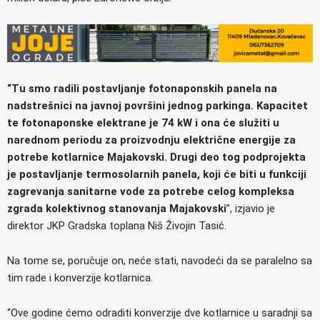
“Tu smo radili postavljanje fotonaponskih panela na
nadstrešnici na javnoj površini jednog parkinga. Kapacitet
te fotonaponske elektrane je 74 kW i ona će služiti u
narednom periodu za proizvodnju električne energije za
potrebe kotlarnice Majakovski. Drugi deo tog podprojekta
je postavljanje termosolarnih panela, koji će biti u funkciji
zagrevanja sanitarne vode za potrebe celog kompleksa
zgrada kolektivnog stanovanja Majakovski
”, izjavio je
direktor JKP Gradska toplana Niš Živojin Tasić.
Na tome se, poručuje on, neće stati, navodeći da se paralelno sa
tim rade i konverzije kotlarnica.
“Ove godine ćemo odraditi konverzije dve kotlarnice u saradnji sa