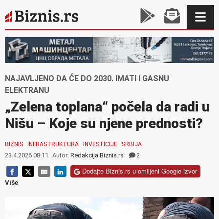
NAJAVLJENO DA ĆE DO 2030. IMATI I GASNU
ELEKTRANU
„Zelena toplana“ počela da radi u
Nišu – Koje su njene prednosti?
BIZNIS
INFRASTRUKTURA
INVESTICIJE
SRBIJA
23.4.2026 08:11
Autor:
Redakcija Biznis.rs
2
Dodajte Biznis.rs u omiljeni Google izvor
Više