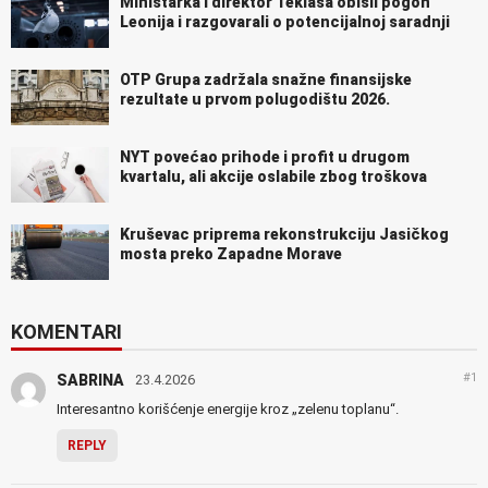
Ministarka i direktor Teklasa obišli pogon
Leonija i razgovarali o potencijalnoj saradnji
OTP Grupa zadržala snažne finansijske
rezultate u prvom polugodištu 2026.
NYT povećao prihode i profit u drugom
kvartalu, ali akcije oslabile zbog troškova
Kruševac priprema rekonstrukciju Jasičkog
mosta preko Zapadne Morave
KOMENTARI
#1
SABRINA
23.4.2026
Interesantno korišćenje energije kroz „zelenu toplanu“.
REPLY