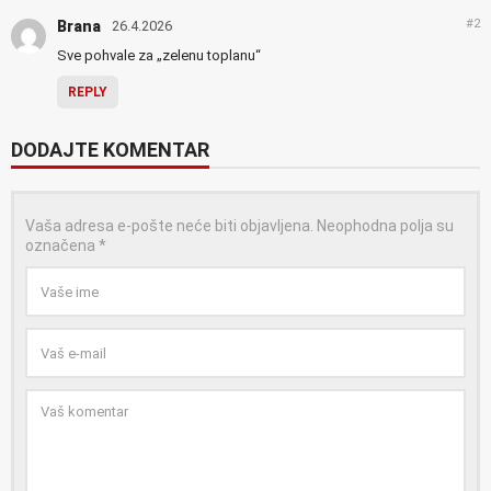
#2
Brana
26.4.2026
Sve pohvale za „zelenu toplanu“
REPLY
DODAJTE KOMENTAR
Vaša adresa e-pošte neće biti objavljena.
Neophodna polja su
označena
*